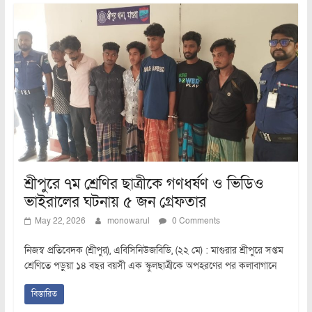
শ্রীপুরে ৭ম শ্রেণির ছাত্রীকে গণধর্ষণ ও ভিডিও
ভাইরালের ঘটনায় ৫ জন গ্রেফতার
May 22, 2026
monowarul
0 Comments
নিজস্ব প্রতিবেদক (শ্রীপুর), এবিসিনিউজবিডি, (২২ মে) : মাগুরার শ্রীপুরে সপ্তম
শ্রেণিতে পড়ুয়া ১৪ বছর বয়সী এক স্কুলছাত্রীকে অপহরণের পর কলাবাগানে
বিস্তারিত