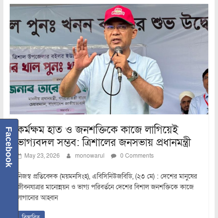
কর্মক্ষম হাত ও জনশক্তিকে কাজে লাগিয়েই
Facebook
ভাগ্যবদল সম্ভব: ত্রিশালের জনসভায় প্রধানমন্ত্রী
May 23, 2026
monowarul
0 Comments
নিজস্ব প্রতিবেদক (ময়মনসিংহ), এবিসিনিউজবিডি, (২৩ মে) : দেশের মানুষের
জীবনযাত্রার মানোন্নয়ন ও ভাগ্য পরিবর্তনে দেশের বিশাল জনশক্তিকে কাজে
লাগানোর আহ্বান
বিস্তারিত