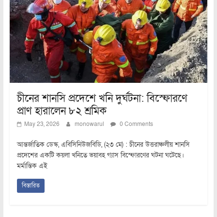
চীনের শানসি প্রদেশে খনি দুর্ঘটনা: বিস্ফোরণে
প্রাণ হারালেন ৮২ শ্রমিক
May 23, 2026
monowarul
0 Comments
আন্তর্জাতিক ডেস্ক, এবিসিনিউজবিডি, (২৩ মে) : চীনের উত্তরাঞ্চলীয় শানসি
প্রদেশের একটি কয়লা খনিতে ভয়াবহ গ্যাস বিস্ফোরণের ঘটনা ঘটেছে।
মর্মান্তিক এই
বিস্তারিত