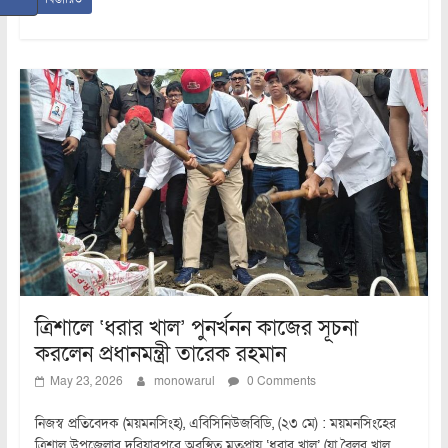
ত্রিশালে ‘ধরার খাল’ পুনর্খনন কাজের সূচনা
করলেন প্রধানমন্ত্রী তারেক রহমান
May 23, 2026
monowarul
0 Comments
নিজস্ব প্রতিবেদক (ময়মনসিংহ), এবিসিনিউজবিডি, (২৩ মে) : ময়মনসিংহের
ত্রিশাল উপজেলার দরিয়ারপুরে অবস্থিত মৃতপ্রায় ‘ধরার খাল’ (যা বৈলর খাল