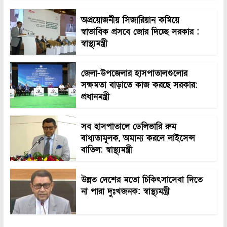
অপ্রয়োজনীয় সিজারিয়ান কমিয়ে
স্বাভাবিক প্রসবে জোর দিচ্ছে সরকার :
স্বাস্থ্যমন্ত্রী
জেলা-উপজেলার হাসপাতালগুলোর
সক্ষমতা বাড়াতে কাজ করছে সরকার:
প্রধানমন্ত্রী
সব হাসপাতালে ডেলিভারি রুম
বাধ্যতামূলক, অমান্য করলে লাইসেন্স
বাতিল: স্বাস্থ্যমন্ত্রী
উন্নত দেশের মতো চিকিৎসাসেবা দিতে
না পারা দুঃখজনক: স্বাস্থ্যমন্ত্রী