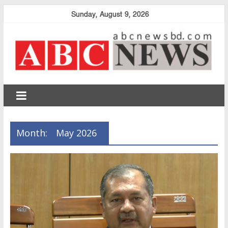
Skip
Sunday, August 9, 2026
to
content
abcnewsbd
Month:
May 2026