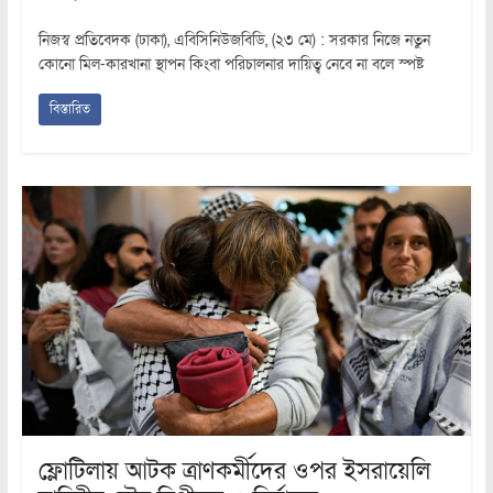
নিজস্ব প্রতিবেদক (ঢাকা), এবিসিনিউজবিডি, (২৩ মে) : সরকার নিজে নতুন
কোনো মিল-কারখানা স্থাপন কিংবা পরিচালনার দায়িত্ব নেবে না বলে স্পষ্ট
বিস্তারিত
ফ্লোটিলায় আটক ত্রাণকর্মীদের ওপর ইসরায়েলি