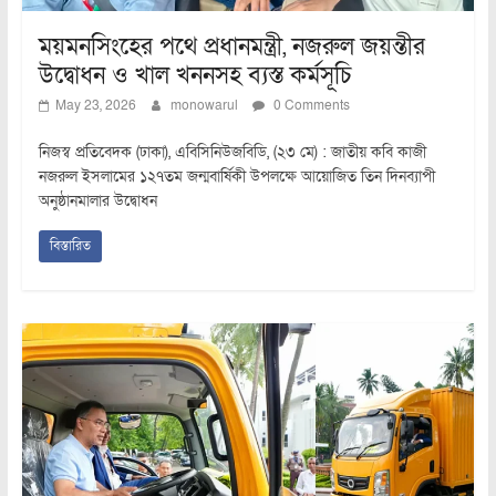
ময়মনসিংহের পথে প্রধানমন্ত্রী, নজরুল জয়ন্তীর
উদ্বোধন ও খাল খননসহ ব্যস্ত কর্মসূচি
May 23, 2026
monowarul
0 Comments
নিজস্ব প্রতিবেদক (ঢাকা), এবিসিনিউজবিডি, (২৩ মে) : জাতীয় কবি কাজী
নজরুল ইসলামের ১২৭তম জন্মবার্ষিকী উপলক্ষে আয়োজিত তিন দিনব্যাপী
অনুষ্ঠানমালার উদ্বোধন
বিস্তারিত