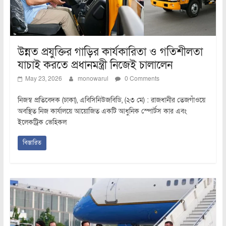
উন্নত প্রযুক্তির গাড়ির কার্যকারিতা ও গতিশীলতা
যাচাই করতে প্রধানমন্ত্রী নিজেই চালালেন
May 23, 2026
monowarul
0 Comments
নিজস্ব প্রতিবেদক (ঢাকা), এবিসিনিউজবিডি, (২৩ মে) : রাজধানীর তেজগাঁওয়ে
অবস্থিত নিজ কার্যালয়ে আয়োজিত একটি আধুনিক স্পোর্টস কার এবং
ইলেকট্রিক ভেহিকল
বিস্তারিত