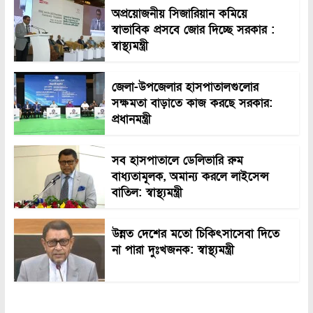
অপ্রয়োজনীয় সিজারিয়ান কমিয়ে
স্বাভাবিক প্রসবে জোর দিচ্ছে সরকার :
স্বাস্থ্যমন্ত্রী
জেলা-উপজেলার হাসপাতালগুলোর
সক্ষমতা বাড়াতে কাজ করছে সরকার:
প্রধানমন্ত্রী
সব হাসপাতালে ডেলিভারি রুম
বাধ্যতামূলক, অমান্য করলে লাইসেন্স
বাতিল: স্বাস্থ্যমন্ত্রী
উন্নত দেশের মতো চিকিৎসাসেবা দিতে
না পারা দুঃখজনক: স্বাস্থ্যমন্ত্রী