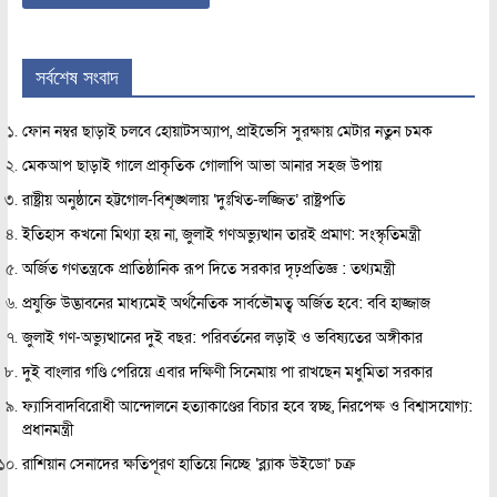
সর্বশেষ সংবাদ
ফোন নম্বর ছাড়াই চলবে হোয়াটসঅ্যাপ, প্রাইভেসি সুরক্ষায় মেটার নতুন চমক
মেকআপ ছাড়াই গালে প্রাকৃতিক গোলাপি আভা আনার সহজ উপায়
রাষ্ট্রীয় অনুষ্ঠানে হট্টগোল-বিশৃঙ্খলায় ‘দুঃখিত-লজ্জিত’ রাষ্ট্রপতি
ইতিহাস কখনো মিথ্যা হয় না, জুলাই গণঅভ্যুত্থান তারই প্রমাণ: সংস্কৃতিমন্ত্রী
অর্জিত গণতন্ত্রকে প্রাতিষ্ঠানিক রূপ দিতে সরকার দৃঢ়প্রতিজ্ঞ : তথ্যমন্ত্রী
প্রযুক্তি উদ্ভাবনের মাধ্যমেই অর্থনৈতিক সার্বভৌমত্ব অর্জিত হবে: ববি হাজ্জাজ
জুলাই গণ-অভ্যুত্থানের দুই বছর: পরিবর্তনের লড়াই ও ভবিষ্যতের অঙ্গীকার
দুই বাংলার গণ্ডি পেরিয়ে এবার দক্ষিণী সিনেমায় পা রাখছেন মধুমিতা সরকার
ফ্যাসিবাদবিরোধী আন্দোলনে হত্যাকাণ্ডের বিচার হবে স্বচ্ছ, নিরপেক্ষ ও বিশ্বাসযোগ্য:
প্রধানমন্ত্রী
রাশিয়ান সেনাদের ক্ষতিপূরণ হাতিয়ে নিচ্ছে ‘ব্ল্যাক উইডো’ চক্র