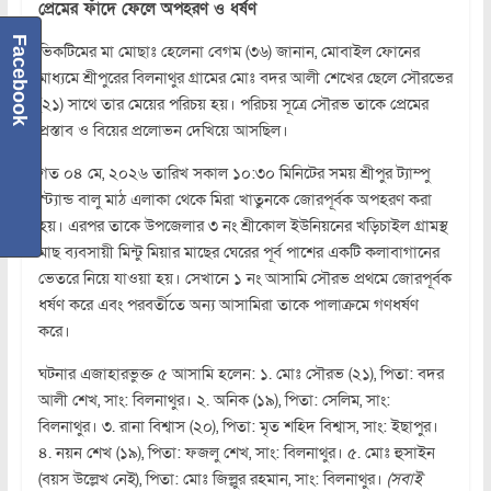
প্রেমের ফাঁদে ফেলে অপহরণ ও ধর্ষণ
Facebook
ভিকটিমের মা মোছাঃ হেলেনা বেগম (৩৬) জানান, মোবাইল ফোনের
মাধ্যমে শ্রীপুরের বিলনাথুর গ্রামের মোঃ বদর আলী শেখের ছেলে সৌরভের
(২১) সাথে তার মেয়ের পরিচয় হয়। পরিচয় সূত্রে সৌরভ তাকে প্রেমের
প্রস্তাব ও বিয়ের প্রলোভন দেখিয়ে আসছিল।
গত ০৪ মে, ২০২৬ তারিখ সকাল ১০:৩০ মিনিটের সময় শ্রীপুর ট্যাম্পু
স্ট্যান্ড বালু মাঠ এলাকা থেকে মিরা খাতুনকে জোরপূর্বক অপহরণ করা
হয়। এরপর তাকে উপজেলার ৩ নং শ্রীকোল ইউনিয়নের খড়িচাইল গ্রামস্থ
মাছ ব্যবসায়ী মিন্টু মিয়ার মাছের ঘেরের পূর্ব পাশের একটি কলাবাগানের
ভেতরে নিয়ে যাওয়া হয়। সেখানে ১ নং আসামি সৌরভ প্রথমে জোরপূর্বক
ধর্ষণ করে এবং পরবর্তীতে অন্য আসামিরা তাকে পালাক্রমে গণধর্ষণ
করে।
ঘটনার এজাহারভুক্ত ৫ আসামি হলেন: ১. মোঃ সৌরভ (২১), পিতা: বদর
আলী শেখ, সাং: বিলনাথুর। ২. অনিক (১৯), পিতা: সেলিম, সাং:
বিলনাথুর। ৩. রানা বিশ্বাস (২০), পিতা: মৃত শহিদ বিশ্বাস, সাং: ইছাপুর।
৪. নয়ন শেখ (১৯), পিতা: ফজলু শেখ, সাং: বিলনাথুর। ৫. মোঃ হুসাইন
(বয়স উল্লেখ নেই), পিতা: মোঃ জিল্লুর রহমান, সাং: বিলনাথুর।
(সবাই