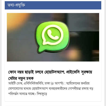
তথ্য-প্রযুক্তি
ফোন নম্বর ছাড়াই চলবে হোয়াটসঅ্যাপ, প্রাইভেসি সুরক্ষায়
মেটার নতুন চমক
আইটি ডেস্ক, এবিসিনিউজবিডি, ঢাকা (৫ আগস্ট) : স্মার্টফোনের জনপ্রিয়
যোগাযোগের মাধ্যম হোয়াটসঅ্যাপ ব্যবহারকারীদের গোপনীয়তা রক্ষায় বড়
পরিবর্তন আনতে যাচ্ছে। বিশ্বজুড়ে