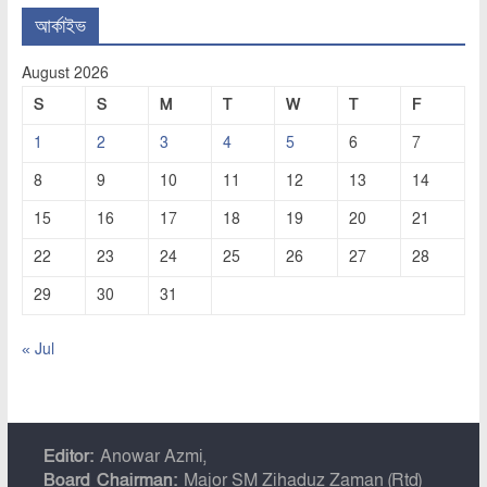
আর্কাইভ
August 2026
S
S
M
T
W
T
F
1
2
3
4
5
6
7
8
9
10
11
12
13
14
15
16
17
18
19
20
21
22
23
24
25
26
27
28
29
30
31
« Jul
Editor:
Anowar Azmi,
Board Chairman:
Major SM Zihaduz Zaman (Rtd)