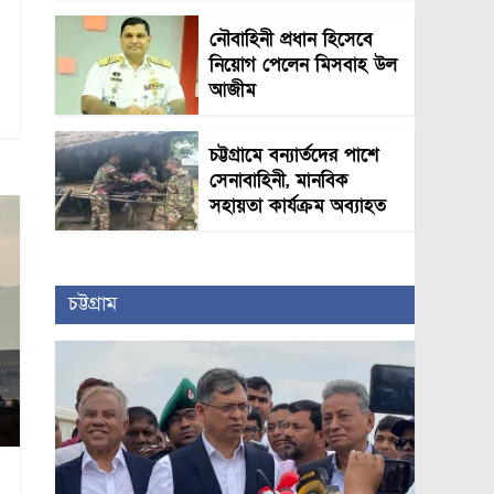
নৌবাহিনী প্রধান হিসেবে
নিয়োগ পেলেন মিসবাহ উল
আজীম
চট্টগ্রামে বন্যার্তদের পাশে
সেনাবাহিনী, মানবিক
সহায়তা কার্যক্রম অব্যাহত
চট্টগ্রাম