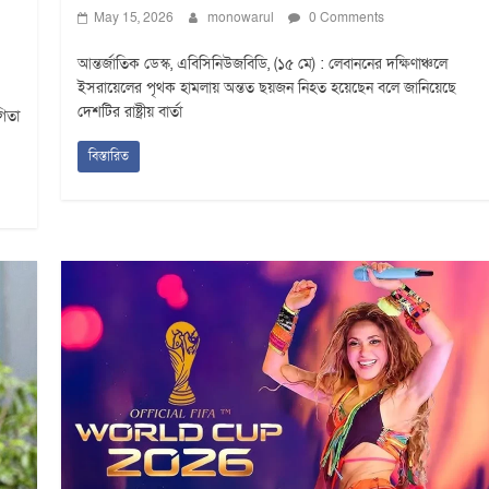
May 15, 2026
monowarul
0 Comments
আন্তর্জাতিক ডেস্ক, এবিসিনিউজবিডি, (১৫ মে) : লেবাননের দক্ষিণাঞ্চলে
ইসরায়েলের পৃথক হামলায় অন্তত ছয়জন নিহত হয়েছেন বলে জানিয়েছে
দেশটির রাষ্ট্রীয় বার্তা
গিতা
বিস্তারিত