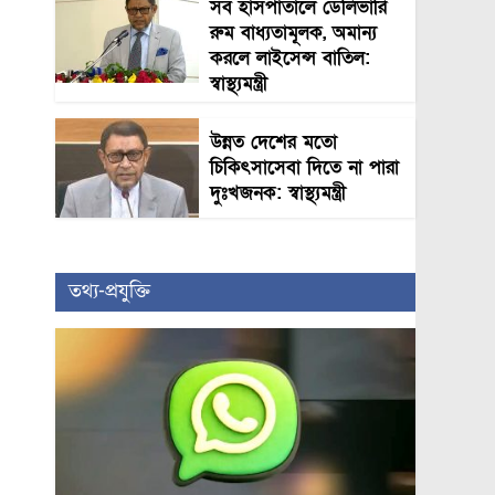
সব হাসপাতালে ডেলিভারি
রুম বাধ্যতামূলক, অমান্য
করলে লাইসেন্স বাতিল:
স্বাস্থ্যমন্ত্রী
উন্নত দেশের মতো
চিকিৎসাসেবা দিতে না পারা
দুঃখজনক: স্বাস্থ্যমন্ত্রী
তথ্য-প্রযুক্তি