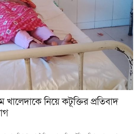
গম খালেদাকে নিয়ে কটূক্তির প্রতিবাদ
োগ