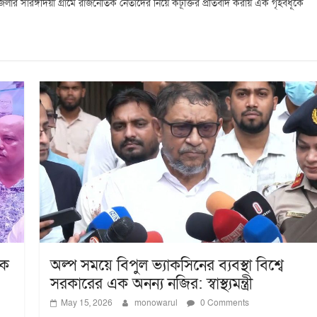
পজেলার সারঙ্গদিয়া গ্রামে রাজনৈতিক নেতাদের নিয়ে কটূক্তির প্রতিবাদ করায় এক গৃহবধূকে
কে
অল্প সময়ে বিপুল ভ্যাকসিনের ব্যবস্থা বিশ্বে
সরকারের এক অনন্য নজির: স্বাস্থ্যমন্ত্রী
May 15, 2026
monowarul
0 Comments