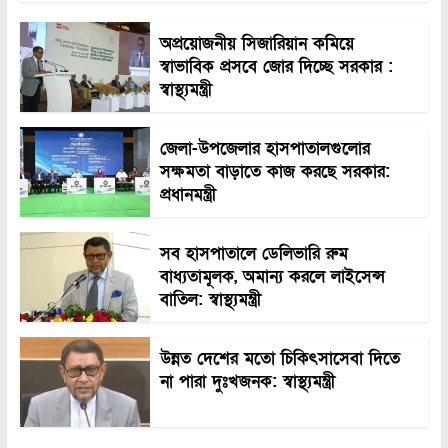
অপ্রয়োজনীয় সিজারিয়ান কমিয়ে
স্বাভাবিক প্রসবে জোর দিচ্ছে সরকার :
স্বাস্থ্যমন্ত্রী
জেলা-উপজেলার হাসপাতালগুলোর
সক্ষমতা বাড়াতে কাজ করছে সরকার:
প্রধানমন্ত্রী
সব হাসপাতালে ডেলিভারি রুম
বাধ্যতামূলক, অমান্য করলে লাইসেন্স
বাতিল: স্বাস্থ্যমন্ত্রী
উন্নত দেশের মতো চিকিৎসাসেবা দিতে
না পারা দুঃখজনক: স্বাস্থ্যমন্ত্রী