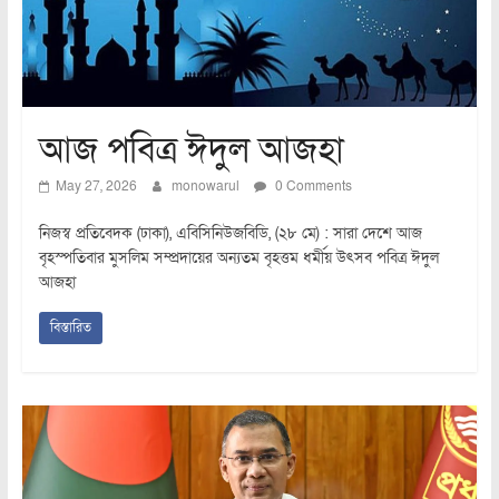
আজ পবিত্র ঈদুল আজহা
May 27, 2026
monowarul
0 Comments
নিজস্ব প্রতিবেদক (ঢাকা), এবিসিনিউজবিডি, (২৮ মে) : সারা দেশে আজ
বৃহস্পতিবার মুসলিম সম্প্রদায়ের অন্যতম বৃহত্তম ধর্মীয় উৎসব পবিত্র ঈদুল
আজহা
বিস্তারিত