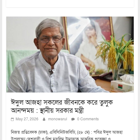
ঈদুল আজহা সকলের জীবনকে করে তুলুক
আনন্দময় : স্থানীয় সরকার মন্ত্রী
May 27, 2026
monowarul
0 Comments
নিজস্ব প্রতিবেদক (ঢাকা), এবিসিনিউজবিডি, (২৮ মে) : পবিত্র ঈদুল আজহা
উপলক্ষ্যে দেশবাসী ও বিশ্ব মুসলিম উম্মাহকে আন্তরিক শুভেচ্ছা ও