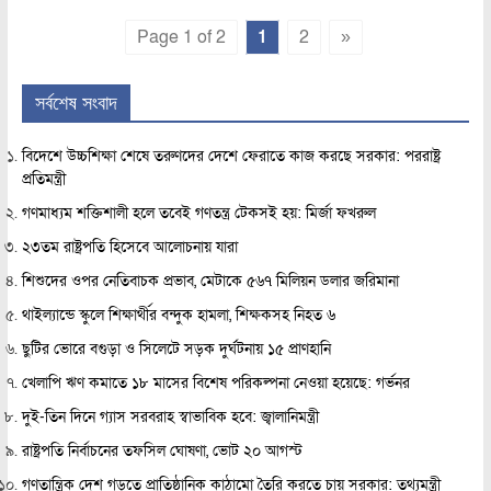
Page 1 of 2
1
2
»
সর্বশেষ সংবাদ
বিদেশে উচ্চশিক্ষা শেষে তরুণদের দেশে ফেরাতে কাজ করছে সরকার: পররাষ্ট্র
প্রতিমন্ত্রী
গণমাধ্যম শক্তিশালী হলে তবেই গণতন্ত্র টেকসই হয়: মির্জা ফখরুল
২৩তম রাষ্ট্রপতি হিসেবে আলোচনায় যারা
শিশুদের ওপর নেতিবাচক প্রভাব, মেটাকে ৫৬৭ মিলিয়ন ডলার জরিমানা
থাইল্যান্ডে স্কুলে শিক্ষার্থীর বন্দুক হামলা, শিক্ষকসহ নিহত ৬
ছুটির ভোরে বগুড়া ও সিলেটে সড়ক দুর্ঘটনায় ১৫ প্রাণহানি
খেলাপি ঋণ কমাতে ১৮ মাসের বিশেষ পরিকল্পনা নেওয়া হয়েছে: গর্ভনর
দুই-তিন দিনে গ্যাস সরবরাহ স্বাভাবিক হবে: জ্বালানিমন্ত্রী
রাষ্ট্রপতি নির্বাচনের তফসিল ঘোষণা, ভোট ২০ আগস্ট
গণতান্ত্রিক দেশ গড়তে প্রাতিষ্ঠানিক কাঠামো তৈরি করতে চায় সরকার: তথ্যমন্ত্রী