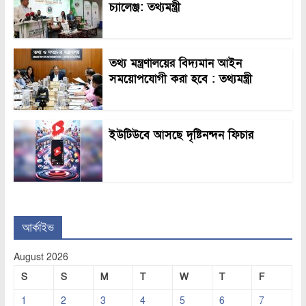
চ্যালেঞ্জ: তথ্যমন্ত্রী
তথ্য মন্ত্রণালয়ের বিদ্যমান আইন
সময়োপযোগী করা হবে : তথ্যমন্ত্রী
ইউটিউবে আসছে দৃষ্টিনন্দন ফিচার
আর্কাইভ
August 2026
S
S
M
T
W
T
F
1
2
3
4
5
6
7