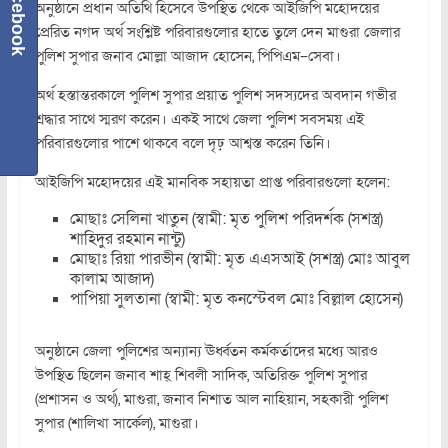
Facebook
অনুষ্ঠানে প্রধান অতিথি হিসেবে উপস্থিত থেকে আইজিপি মহোদয়ের
প্রেরিত নগদ অর্থ সংশ্লিষ্ট পরিবারগুলোর হাতে তুলে দেন মাগুরা জেলার
পুলিশ সুপার জনাব মোল্লা আজাদ হোসেন, পিপিএম–সেবা।
অর্থ হস্তান্তরকালে পুলিশ সুপার প্রয়াত পুলিশ সদস্যদের অবদান গভীর
শ্রদ্ধার সাথে স্মরণ করেন। একই সাথে জেলা পুলিশ সবসময় এই
পরিবারগুলোর পাশে থাকবে বলে দৃঢ় আশ্বস্ত করেন তিনি।
আইজিপি মহোদয়ের এই মানবিক সহায়তা প্রাপ্ত পরিবারগুলো হলেন:
মোছাঃ সেলিনা খাতুন (স্বামী: মৃত পুলিশ পরিদর্শক (সশস্ত্র)
শাহিদুর রহমান নান্টু)
মোছাঃ রিয়া পারভীন (স্বামী: মৃত এএসআই (সশস্ত্র) মোঃ আবুল
কালাম আজাদ)
পাপিয়া সুলতানা (স্বামী: মৃত কনস্টেবল মোঃ বিল্লাল হোসেন)
অনুষ্ঠানে জেলা পুলিশের অন্যান্য ঊর্ধ্বতন কর্মকর্তাদের মধ্যে আরও
উপস্থিত ছিলেন জনাব শাহ্ শিবলী সাদিক, অতিরিক্ত পুলিশ সুপার
(প্রশাসন ও অর্থ), মাগুরা, জনাব নিশাত আল নাহিয়ান, সহকারী পুলিশ
সুপার (শালিখা সার্কেল), মাগুরা।