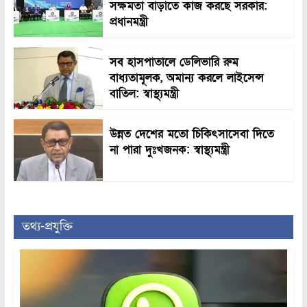
সক্ষমতা বাড়াতে কাজ করছে সরকার:
প্রধানমন্ত্রী
সব হাসপাতালে ডেলিভারি রুম
বাধ্যতামূলক, অমান্য করলে লাইসেন্স
বাতিল: স্বাস্থ্যমন্ত্রী
উন্নত দেশের মতো চিকিৎসাসেবা দিতে
না পারা দুঃখজনক: স্বাস্থ্যমন্ত্রী
তথ্য-প্রযুক্তি