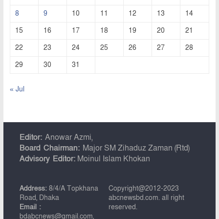
8
9
10
11
12
13
14
15
16
17
18
19
20
21
22
23
24
25
26
27
28
29
30
31
« Jul
Editor:
Anowar Azmi,
Board Chairman:
Major SM Zihaduz Zaman (Rtd)
Advisory Editor:
Moinul Islam Khokan
Address:
8/4/A Topkhana
Copyright@2012-2023
Road, Dhaka
abcnewsbd.com. all right
Email :
reserved.
bdabcnews@gmail.com,