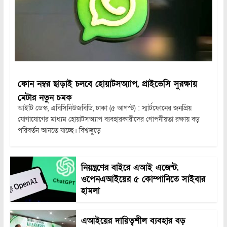
ফোন নম্বর ছাড়াই চলবে হোয়াটসঅ্যাপ, প্রাইভেসি সুরক্ষায়
মেটার নতুন চমক
আইটি ডেস্ক, এবিসিনিউজবিডি, ঢাকা (৫ আগস্ট) : স্মার্টফোনের জনপ্রিয়
যোগাযোগের মাধ্যম হোয়াটসঅ্যাপ ব্যবহারকারীদের গোপনীয়তা রক্ষায় বড়
পরিবর্তন আনতে যাচ্ছে। বিশ্বজুড়ে
নিয়ন্ত্রণের বাইরে এআই এজেন্ট,
ওপেনএআইয়ের ৫ কোম্পানিতে সাইবার
হামলা
এআইয়ের দায়িত্বশীল ব্যবহার বড়