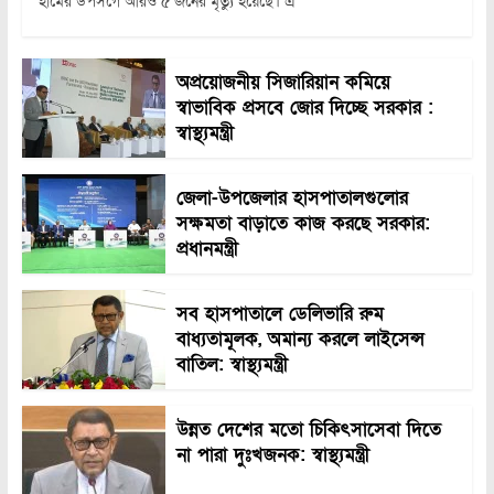
হামের উপসর্গে আরও ৫ জনের মৃত্যু হয়েছে। এ
অপ্রয়োজনীয় সিজারিয়ান কমিয়ে
স্বাভাবিক প্রসবে জোর দিচ্ছে সরকার :
স্বাস্থ্যমন্ত্রী
জেলা-উপজেলার হাসপাতালগুলোর
সক্ষমতা বাড়াতে কাজ করছে সরকার:
প্রধানমন্ত্রী
সব হাসপাতালে ডেলিভারি রুম
বাধ্যতামূলক, অমান্য করলে লাইসেন্স
বাতিল: স্বাস্থ্যমন্ত্রী
উন্নত দেশের মতো চিকিৎসাসেবা দিতে
না পারা দুঃখজনক: স্বাস্থ্যমন্ত্রী