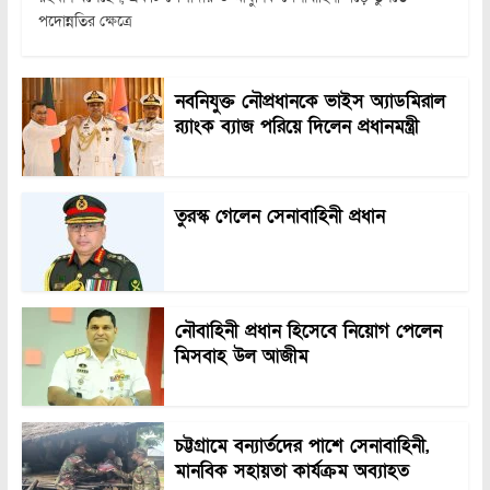
পদোন্নতির ক্ষেত্রে
নবনিযুক্ত নৌপ্রধানকে ভাইস অ্যাডমিরাল
র‍্যাংক ব্যাজ পরিয়ে দিলেন প্রধানমন্ত্রী
তুরস্ক গেলেন সেনাবাহিনী প্রধান
নৌবাহিনী প্রধান হিসেবে নিয়োগ পেলেন
মিসবাহ উল আজীম
চট্টগ্রামে বন্যার্তদের পাশে সেনাবাহিনী,
মানবিক সহায়তা কার্যক্রম অব্যাহত