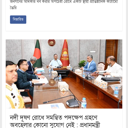
জনগণের অধিকার খর্ব করার অপচেষ্টা রোধে একটি স্থায়ী প্রাতিষ্ঠানিক কাঠামো
তৈরি
বিস্তারিত
নদী দূষণ রোধে সমন্বিত পদক্ষেপ গ্রহণে
অবহেলার কোনো সুযোগ নেই : প্রধানমন্ত্রী