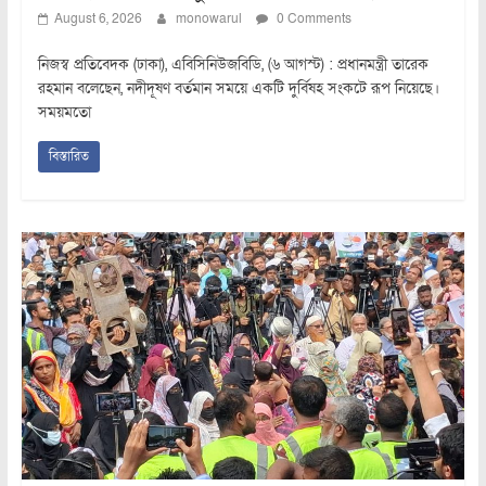
August 6, 2026
monowarul
0 Comments
নিজস্ব প্রতিবেদক (ঢাকা), এবিসিনিউজবিডি, (৬ আগস্ট) : প্রধানমন্ত্রী তারেক
রহমান বলেছেন, নদীদূষণ বর্তমান সময়ে একটি দুর্বিষহ সংকটে রূপ নিয়েছে।
সময়মতো
বিস্তারিত