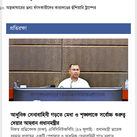
অস্ত্রভান্ডারের তথ্য ফাঁসকারীদের কারাদণ্ডের হুঁশিয়ারি ট্রাম্পের
প্রতিরক্ষা
আধুনিক সেনাবাহিনী গড়তে মেধা ও শৃঙ্খলাকে সর্বোচ্চ গুরুত্ব
দেয়ার আহ্বান প্রধানমন্ত্রীর
নিজস্ব প্রতিবেদক (ঢাকা), এবিসিনিউজবিডি, (২৬ জুলাই) : প্রধানমন্ত্রী তারেক
রহমান বলেছেন, একটি পেশাদার ও আধুনিক সেনাবাহিনী গড়ে তুলতে