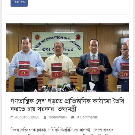
বিস্তারিত
গণতান্ত্রিক দেশ গড়তে প্রাতিষ্ঠানিক কাঠামো তৈরি
করতে চায় সরকার: তথ্যমন্ত্রী
August 6, 2026
monowarul
0 Comments
নিজস্ব প্রতিবেদক (ঢাকা), এবিসিনিউজবিডি, (৬ আগস্ট) : দেশে বারবার