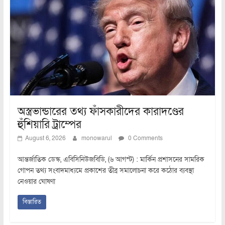
অস্ত্রভান্ডারের তথ্য ফাঁসকারীদের কারাদণ্ডের
হুঁশিয়ারি ট্রাম্পের
August 6, 2026
monowarul
0 Comments
আন্তর্জাতিক ডেস্ক, এবিসিনিউজবিডি, (৬ আগস্ট) : মার্কিন প্রশাসনের সামরিক
গোপন তথ্য সংবাদমাধ্যমে প্রকাশের তীব্র সমালোচনা করে কঠোর ব্যবস্থা
নেওয়ার ঘোষণা
বিস্তারিত