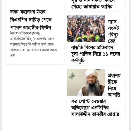
সুর ও মানসিকতা বদলে
গেছে: জামায়াত আমির
ঢাকা মহানগর উত্তর
বিএনপির দায়িত্ব পেতে
গ্যাস
পারেন জাহাঙ্গীর-মিল্টন
সংকট
নিজস্ব প্রতিবেদক (ঢাকা),
-বিদ্যু
এবিসিনিউজবিডি, (৮ আগস্ট) : ঢাকা
তের
মহানগর উত্তর বিএনপির হাল ধরতে
বাড়তি বিলের প্রতিবাদে
যাচ্ছেন ঢাকা ১৮ আসনের সংসদ সদস্য
চুলা-পাতিল নিয়ে ১১ দলের
এস
কর্মসূচি
প্রধানম
ন্ত্রীকে
নিয়ে
আপত্তি
কর পোস্ট দেওয়ার
অভিযোগে এনসিপির
সালাউদ্দীন তানভীর গ্রেপ্তার