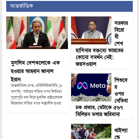
আন্তর্জাতিক
সরকার
বিরো
ধী
শেখ
হাসিনার বক্তব্যে ভারতের
কোনো সমর্থন নেই:
মুসলিম দেশগুলোকে এক
জয়সওয়াল
হওয়ার আহ্বান জানাল
ইরান
শিশুদে
আন্তর্জাতিক ডেস্ক, এবিসিনিউজবিডি, (৮
র
আগস্ট) : বাইরের শক্তির ওপর নির্ভরতা
ওপর
পুরোপুরি বাদ দিয়ে মুসলিম রাষ্ট্রগুলোকে
নেতিবা
নিজেদের শক্তির ওপর আস্থাশীল হওয়া
চক প্রভাব, মেটাকে ৫৬৭
মিলিয়ন ডলার জরিমানা
থাইল্যা
ন্ডে