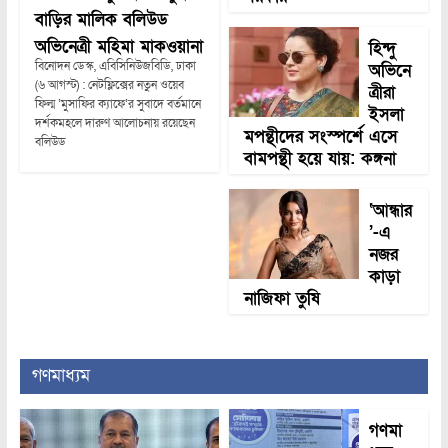
বাড়ির মালিক বলিউড
অভিনেত্রী মহিমা মাকওয়ানা
হিন্দু
বিনোদন ডেস্ক, এবিসিনিউজবিডি, ঢাকা
অভিনে
(৬ আগস্ট) : নেটফ্লিক্সের নতুন ওয়েব
ত্রীরা
ফিল্ম ‘মুসাফির ক্যাফে’র সুবাদে বর্তমানে
ইসলা
দর্শকমহলে দারুণ আলোচনায় রয়েছেন
মপন্থীদের সংস্পর্শে এসে
বলিউড
বামপন্থী হয়ে যায়: কঙ্গনা
‘আন্ধার
’-এ
নজর
কাড়া
নাজিফা তুষি
গণমাধ্যম
গণমা