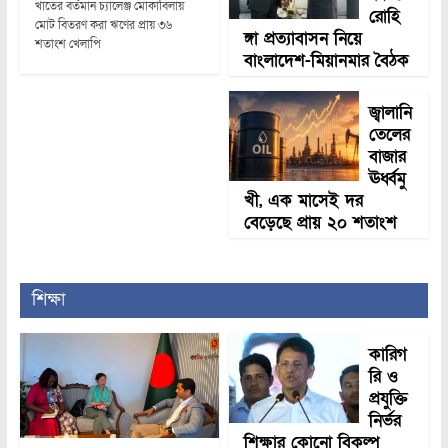
খাতের বর্তমান চ্যালেঞ্জ মোকাবিলায়
রোহি
মোট বিতরণ করা ঋণের প্রায় ৩৬
ঙ্গা প্রত্যাবাসন নিয়ে
শতাংশ খেলাপি
বাংলাদেশ-মিয়ানমার বৈঠক
জ্বালানি
তেলের
বাজার
ঊর্ধ্বমু
খী, এক মাসেই দর
বেড়েছে প্রায় ২০ শতাংশ
শিক্ষা
কারিগ
রি ও
প্রযুক্তি
নির্ভর
শিক্ষার কোনো বিকল্প