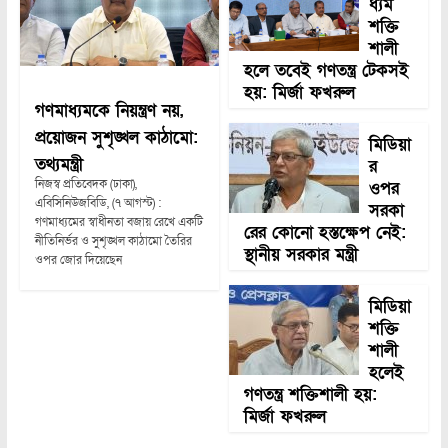
ধ্যম
শক্তি
শালী
হলে তবেই গণতন্ত্র টেকসই
হয়: মির্জা ফখরুল
গণমাধ্যমকে নিয়ন্ত্রণ নয়,
প্রয়োজন সুশৃঙ্খল কাঠামো:
মিডিয়া
তথ্যমন্ত্রী
র
নিজস্ব প্রতিবেদক (ঢাকা),
ওপর
এবিসিনিউজবিডি, (৭ আগস্ট) :
সরকা
গণমাধ্যমের স্বাধীনতা বজায় রেখে একটি
রের কোনো হস্তক্ষেপ নেই:
নীতিনির্ভর ও সুশৃঙ্খল কাঠামো তৈরির
স্থানীয় সরকার মন্ত্রী
ওপর জোর দিয়েছেন
মিডিয়া
শক্তি
শালী
হলেই
গণতন্ত্র শক্তিশালী হয়:
মির্জা ফখরুল