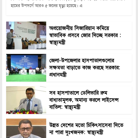
হামের উপসর্গে আরও ৫ জনের মৃত্যু হয়েছে। এ
অপ্রয়োজনীয় সিজারিয়ান কমিয়ে
স্বাভাবিক প্রসবে জোর দিচ্ছে সরকার :
স্বাস্থ্যমন্ত্রী
জেলা-উপজেলার হাসপাতালগুলোর
সক্ষমতা বাড়াতে কাজ করছে সরকার:
প্রধানমন্ত্রী
সব হাসপাতালে ডেলিভারি রুম
বাধ্যতামূলক, অমান্য করলে লাইসেন্স
বাতিল: স্বাস্থ্যমন্ত্রী
উন্নত দেশের মতো চিকিৎসাসেবা দিতে
না পারা দুঃখজনক: স্বাস্থ্যমন্ত্রী