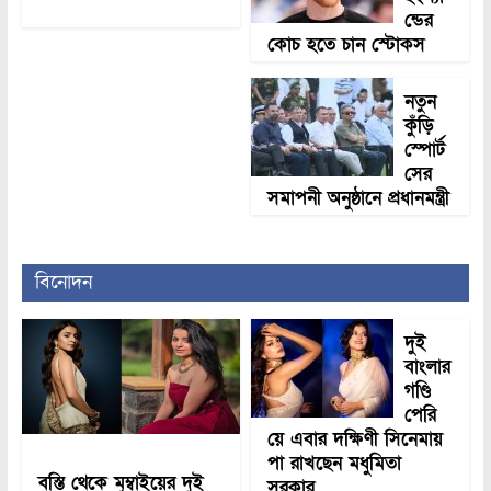
ন্ডের
কোচ হতে চান স্টোকস
নতুন
কুঁড়ি
স্পোর্ট
সের
সমাপনী অনুষ্ঠানে প্রধানমন্ত্রী
বিনোদন
দুই
বাংলার
গণ্ডি
পেরি
য়ে এবার দক্ষিণী সিনেমায়
পা রাখছেন মধুমিতা
বস্তি থেকে মুম্বাইয়ের দুই
সরকার