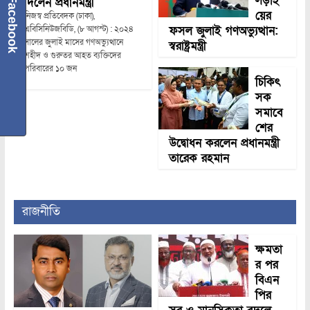
লড়াই
দিলেন প্রধানমন্ত্রী
Facebook
য়ের
নিজস্ব প্রতিবেদক (ঢাকা),
ফসল জুলাই গণঅভ্যুত্থান:
এবিসিনিউজবিডি, (৮ আগস্ট) : ২০২৪
সালের জুলাই মাসের গণঅভ্যুত্থানে
স্বরাষ্ট্রমন্ত্রী
শহীদ ও গুরুতর আহত ব্যক্তিদের
পরিবারের ১০ জন
চিকিৎ
সক
সমাবে
শের
উদ্বোধন করলেন প্রধানমন্ত্রী
তারেক রহমান
রাজনীতি
ক্ষমতা
র পর
বিএন
পির