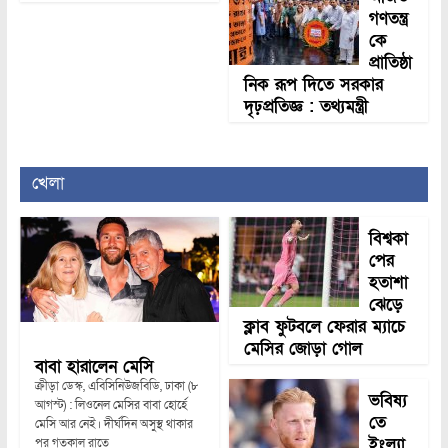
গণতন্ত্র
কে
প্রাতিষ্ঠা
নিক রূপ দিতে সরকার
দৃঢ়প্রতিজ্ঞ : তথ্যমন্ত্রী
খেলা
বিশ্বকা
পের
হতাশা
ঝেড়ে
ক্লাব ফুটবলে ফেরার ম্যাচে
মেসির জোড়া গোল
বাবা হারালেন মেসি
ক্রীড়া ডেস্ক, এবিসিনিউজবিডি, ঢাকা (৮
ভবিষ্য
আগস্ট) : লিওনেল মেসির বাবা হোর্হে
তে
মেসি আর নেই। দীর্ঘদিন অসুস্থ থাকার
ইংল্যা
পর গতকাল রাতে