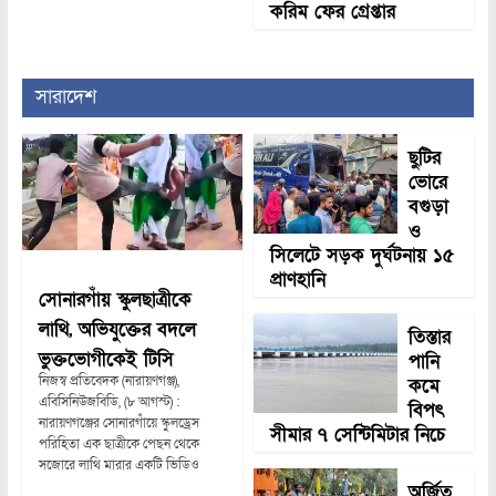
করিম ফের গ্রেপ্তার
সারাদেশ
ছুটির
ভোরে
বগুড়া
ও
সিলেটে সড়ক দুর্ঘটনায় ১৫
প্রাণহানি
সোনারগাঁয় স্কুলছাত্রীকে
লাথি, অভিযুক্তের বদলে
তিস্তার
ভুক্তভোগীকেই টিসি
পানি
নিজস্ব প্রতিবেদক (নারায়ণগঞ্জ),
কমে
এবিসিনিউজবিডি, (৮ আগস্ট) :
বিপৎ
নারায়ণগঞ্জের সোনারগাঁয়ে স্কুলড্রেস
সীমার ৭ সেন্টিমিটার নিচে
পরিহিতা এক ছাত্রীকে পেছন থেকে
সজোরে লাথি মারার একটি ভিডিও
অর্জিত