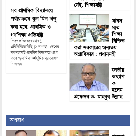
নেই: শিক্ষামন্ত্রী
সব প্রাথমিক বিদ্যালয়ে
পর্যায়ক্রমে স্কুল মিল চালু
মানস
করা হবে: প্রাথমিক ও
ম্মত
শিক্ষা
গণশিক্ষা প্রতিমন্ত্রী
নিশ্চিত
নিজস্ব প্রতিবেদক (ঢাকা),
করা সরকারের অন্যতম
এবিসিনিউজবিডি, (২ আগস্ট) : দেশের
সব সরকারি প্রাথমিক বিদ্যালয়ে ধাপে
অগ্রাধিকার : প্রধানমন্ত্রী
ধাপে ‘স্কুল মিল’ কর্মসূচি চালুর ঘোষণা
দিয়েছেন
জাতীয়
অধ্যাপ
ক
হলেন
প্রফেসর ড. মাহবুব উল্লাহ
অপরাধ