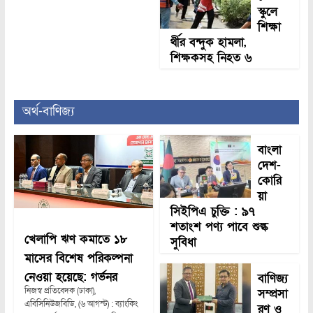
স্কুলে
শিক্ষা
র্থীর বন্দুক হামলা,
শিক্ষকসহ নিহত ৬
অর্থ-বাণিজ্য
বাংলা
দেশ-
কোরি
য়া
সিইপিএ চুক্তি : ৯৭
শতাংশ পণ্য পাবে শুল্ক
খেলাপি ঋণ কমাতে ১৮
সুবিধা
মাসের বিশেষ পরিকল্পনা
নেওয়া হয়েছে: গর্ভনর
বাণিজ্য
নিজস্ব প্রতিবেদক (ঢাকা),
সম্প্রসা
এবিসিনিউজবিডি, (৬ আগস্ট) : ব্যাংকিং
রণ ও