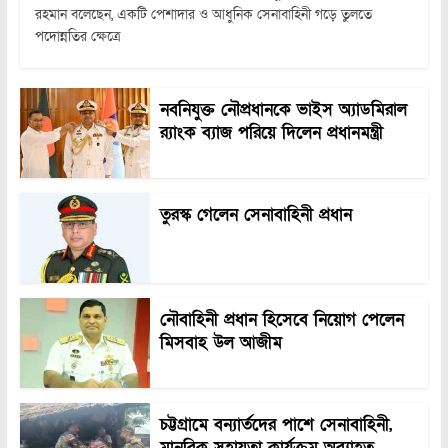
রহমান বলেছেন, একটি পেশাদার ও আধুনিক সেনাবাহিনী গড়ে তুলতে
পদোন্নতির ক্ষেত্রে
নবনিযুক্ত নৌপ্রধানকে ভাইস অ্যাডমিরাল
র‍্যাংক ব্যাজ পরিয়ে দিলেন প্রধানমন্ত্রী
তুরস্ক গেলেন সেনাবাহিনী প্রধান
নৌবাহিনী প্রধান হিসেবে নিয়োগ পেলেন
মিসবাহ উল আজীম
চট্টগ্রামে বন্যার্তদের পাশে সেনাবাহিনী,
মানবিক সহায়তা কার্যক্রম অব্যাহত