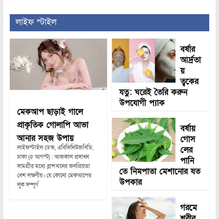
লাইফ স্টাইল
বর্ষার
আর্দ্রতা
য়
ত্বকের
যত্ন: ঘরেই তৈরি করুন
উপযোগী প্যাক
মেকআপ ছাড়াই গালে
প্রাকৃতিক গোলাপি আভা
বর্ষায়
আনার সহজ উপায়
গোস
লাইফস্টাইল ডেস্ক, এবিসিনিউজবিডি,
লের
ঢাকা (৫ আগস্ট) : আজকাল প্রসাধন
পানি
সামগ্রীর মধ্যে ব্লাশঅনের জনপ্রিয়তা
তে নিমপাতা মেশানোর যত
বেশ লক্ষণীয়। যে কোনো মেকআপের
উপকার
লুক সম্পূর্ণ
গরমে
শরীর