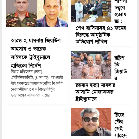
শাপলা
চত্বরে
হত্যায
জ্ঞ :
শেখ হাসিনাসহ ৪১ জনের
বিরুদ্ধে আনুষ্ঠানিক
আরও ২ মামলায় জিয়াউল
অভিযোগ দাখিল
আহসান ও তারেক
সাঈদকে ট্রাইব্যুনালে
রাষ্ট্রপ
তি
হাজিরের নির্দেশ
জিয়াউ
নিজস্ব প্রতিবেদক (ঢাকা),
র
এবিসিনিউজবিডি, (৪ আগস্ট) : আওয়ামী
লীগ সরকারের আমলে সংঘটিত বিএনপি
রহমান হত্যা মামলার
নেতাকর্মীদের গুম ও বিচারবহির্ভূত
আসামি মোজাফফর
হত্যাকাণ্ডের অভিযোগে দায়ের
ট্রাইব্যুনালে
রিজে
ন্টের
সেই
সাহেদ