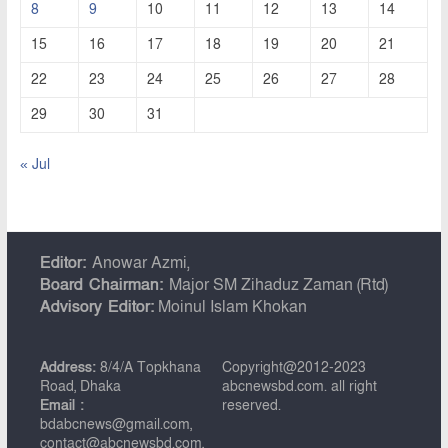
8
9
10
11
12
13
14
15
16
17
18
19
20
21
22
23
24
25
26
27
28
29
30
31
« Jul
Editor:
Anowar Azmi,
Board Chairman:
Major SM Zihaduz Zaman (Rtd)
Advisory Editor:
Moinul Islam Khokan
Address:
8/4/A Topkhana
Copyright@2012-2023
Road, Dhaka
abcnewsbd.com. all right
Email :
reserved.
bdabcnews@gmail.com,
contact@abcnewsbd.com,