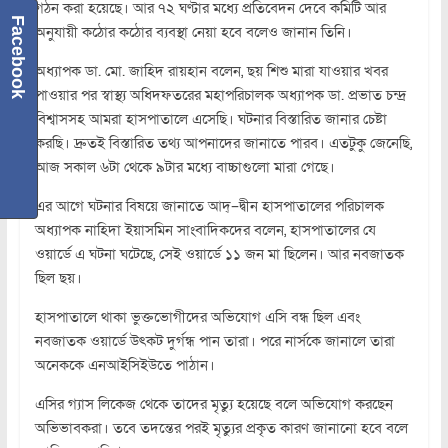
গঠন করা হয়েছে। আর ৭২ ঘণ্টার মধ্যে প্রতিবেদন দেবে কমিটি আর
Facebook
অনুযায়ী কঠোর কঠোর ব্যবস্থা নেয়া হবে বলেও জানান তিনি।
অধ্যাপক ডা. মো. জাহিদ রায়হান বলেন, ছয় শিশু মারা যাওয়ার খবর
পাওয়ার পর স্বাস্থ্য অধিদফতরের মহাপরিচালক অধ্যাপক ডা. প্রভাত চন্দ্র
বিশ্বাসসহ আমরা হাসপাতালে এসেছি। ঘটনার বিস্তারিত জানার চেষ্টা
করছি। দ্রুতই বিস্তারিত তথ্য আপনাদের জানাতে পারব। এতটুকু জেনেছি,
আজ সকাল ৬টা থেকে ৯টার মধ্যে বাচ্চাগুলো মারা গেছে।
এর আগে ঘটনার বিষয়ে জানাতে আদ্–দ্বীন হাসপাতালের পরিচালক
অধ্যাপক নাহিদা ইয়াসমিন সাংবাদিকদের বলেন, হাসপাতালের যে
ওয়ার্ডে এ ঘটনা ঘটেছে, সেই ওয়ার্ডে ১১ জন মা ছিলেন। আর নবজাতক
ছিল ছয়।
হাসপাতালে থাকা ভুক্তভোগীদের অভিযোগ এসি বন্ধ ছিল এবং
নবজাতক ওয়ার্ডে উৎকট দুর্গন্ধ পান তারা। পরে নার্সকে জানালে তারা
অনেককে এনআইসিইউতে পাঠান।
এসির গ্যাস লিকেজ থেকে তাদের মৃত্যু হয়েছে বলে অভিযোগ করছেন
অভিভাবকরা। তবে তদন্তের পরই মৃত্যুর প্রকৃত কারণ জানানো হবে বলে