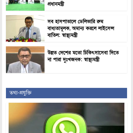
প্রধানমন্ত্রী
সব হাসপাতালে ডেলিভারি রুম
বাধ্যতামূলক, অমান্য করলে লাইসেন্স
বাতিল: স্বাস্থ্যমন্ত্রী
উন্নত দেশের মতো চিকিৎসাসেবা দিতে
না পারা দুঃখজনক: স্বাস্থ্যমন্ত্রী
তথ্য-প্রযুক্তি