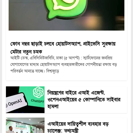
ফোন নম্বর ছাড়াই চলবে হোয়াটসঅ্যাপ, প্রাইভেসি সুরক্ষায়
মেটার নতুন চমক
আইটি ডেস্ক, এবিসিনিউজবিডি, ঢাকা (৫ আগস্ট) : স্মার্টফোনের জনপ্রিয়
যোগাযোগের মাধ্যম হোয়াটসঅ্যাপ ব্যবহারকারীদের গোপনীয়তা রক্ষায় বড়
পরিবর্তন আনতে যাচ্ছে। বিশ্বজুড়ে
নিয়ন্ত্রণের বাইরে এআই এজেন্ট,
ওপেনএআইয়ের ৫ কোম্পানিতে সাইবার
হামলা
এআইয়ের দায়িত্বশীল ব্যবহার বড়
চ্যালেঞ্জ: তথ্যমন্ত্রী