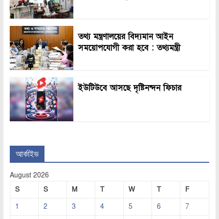
তথ্য মন্ত্রণালয়ের বিদ্যমান আইন
সময়োপযোগী করা হবে : তথ্যমন্ত্রী
ইউটিউবে আসছে দৃষ্টিনন্দন ফিচার
আর্কাইভ
August 2026
S
S
M
T
W
T
F
1
2
3
4
5
6
7