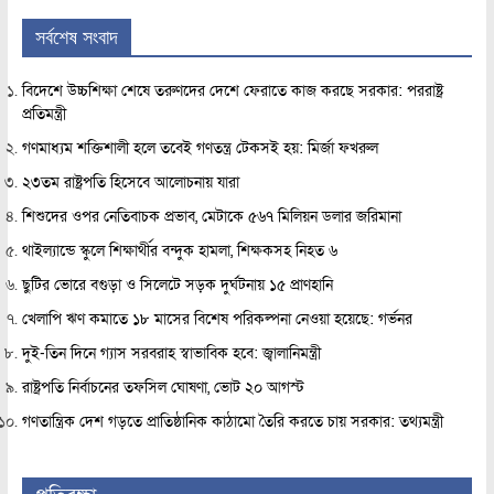
সর্বশেষ সংবাদ
বিদেশে উচ্চশিক্ষা শেষে তরুণদের দেশে ফেরাতে কাজ করছে সরকার: পররাষ্ট্র
প্রতিমন্ত্রী
গণমাধ্যম শক্তিশালী হলে তবেই গণতন্ত্র টেকসই হয়: মির্জা ফখরুল
২৩তম রাষ্ট্রপতি হিসেবে আলোচনায় যারা
শিশুদের ওপর নেতিবাচক প্রভাব, মেটাকে ৫৬৭ মিলিয়ন ডলার জরিমানা
থাইল্যান্ডে স্কুলে শিক্ষার্থীর বন্দুক হামলা, শিক্ষকসহ নিহত ৬
ছুটির ভোরে বগুড়া ও সিলেটে সড়ক দুর্ঘটনায় ১৫ প্রাণহানি
খেলাপি ঋণ কমাতে ১৮ মাসের বিশেষ পরিকল্পনা নেওয়া হয়েছে: গর্ভনর
দুই-তিন দিনে গ্যাস সরবরাহ স্বাভাবিক হবে: জ্বালানিমন্ত্রী
রাষ্ট্রপতি নির্বাচনের তফসিল ঘোষণা, ভোট ২০ আগস্ট
গণতান্ত্রিক দেশ গড়তে প্রাতিষ্ঠানিক কাঠামো তৈরি করতে চায় সরকার: তথ্যমন্ত্রী