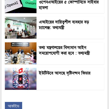
ওপেনএআইয়ের ৫ কোম্পানিতে সাইবার
হামলা
এআইয়ের দায়িত্বশীল ব্যবহার বড়
চ্যালেঞ্জ: তথ্যমন্ত্রী
তথ্য মন্ত্রণালয়ের বিদ্যমান আইন
সময়োপযোগী করা হবে : তথ্যমন্ত্রী
ইউটিউবে আসছে দৃষ্টিনন্দন ফিচার
আর্কাইভ