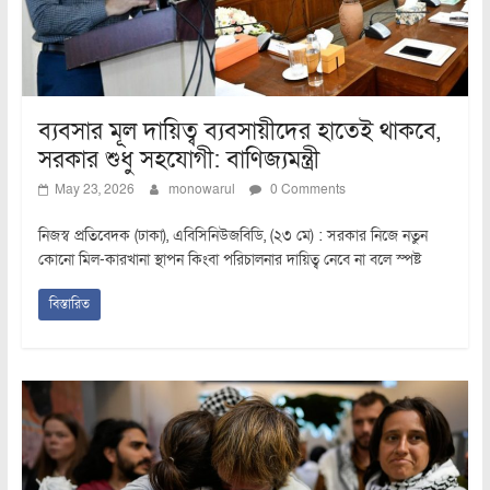
ব্যবসার মূল দায়িত্ব ব্যবসায়ীদের হাতেই থাকবে,
সরকার শুধু সহযোগী: বাণিজ্যমন্ত্রী
May 23, 2026
monowarul
0 Comments
নিজস্ব প্রতিবেদক (ঢাকা), এবিসিনিউজবিডি, (২৩ মে) : সরকার নিজে নতুন
কোনো মিল-কারখানা স্থাপন কিংবা পরিচালনার দায়িত্ব নেবে না বলে স্পষ্ট
বিস্তারিত