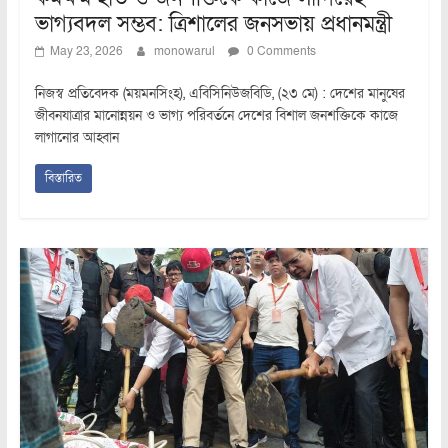
ভাগ্যবদল সম্ভব: ত্রিশালের জনসভায় প্রধানমন্ত্রী
May 23, 2026
monowarul
0 Comments
নিজস্ব প্রতিবেদক (ময়মনসিংহ), এবিসিনিউজবিডি, (২৩ মে) : দেশের মানুষের
জীবনযাত্রার মানোন্নয়ন ও ভাগ্য পরিবর্তনে দেশের বিশাল জনশক্তিকে কাজে
লাগানোর আহ্বান
বিস্তারিত