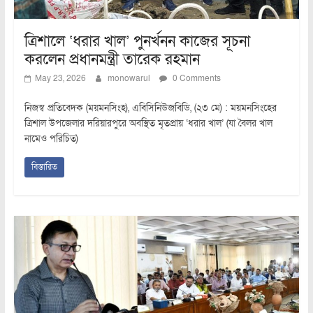
ত্রিশালে ‘ধরার খাল’ পুনর্খনন কাজের সূচনা
করলেন প্রধানমন্ত্রী তারেক রহমান
May 23, 2026
monowarul
0 Comments
নিজস্ব প্রতিবেদক (ময়মনসিংহ), এবিসিনিউজবিডি, (২৩ মে) : ময়মনসিংহের
ত্রিশাল উপজেলার দরিয়ারপুরে অবস্থিত মৃতপ্রায় ‘ধরার খাল’ (যা বৈলর খাল
নামেও পরিচিত)
বিস্তারিত