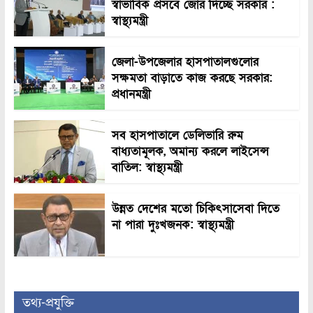
স্বাভাবিক প্রসবে জোর দিচ্ছে সরকার :
স্বাস্থ্যমন্ত্রী
জেলা-উপজেলার হাসপাতালগুলোর
সক্ষমতা বাড়াতে কাজ করছে সরকার:
প্রধানমন্ত্রী
সব হাসপাতালে ডেলিভারি রুম
বাধ্যতামূলক, অমান্য করলে লাইসেন্স
বাতিল: স্বাস্থ্যমন্ত্রী
উন্নত দেশের মতো চিকিৎসাসেবা দিতে
না পারা দুঃখজনক: স্বাস্থ্যমন্ত্রী
তথ্য-প্রযুক্তি