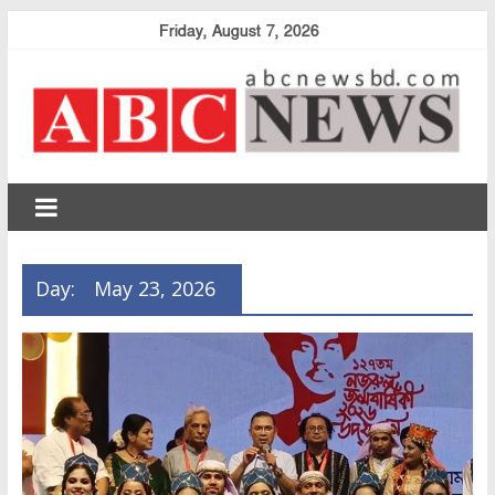
Skip
Friday, August 7, 2026
to
content
abcnewsbd
Day:
May 23, 2026