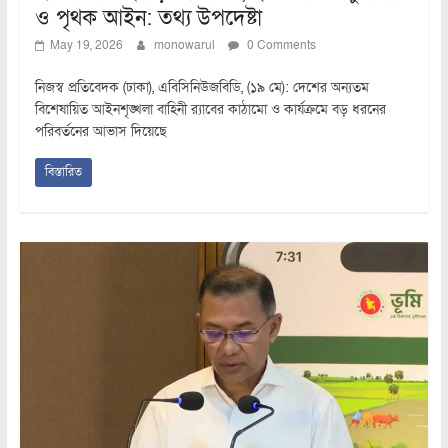
ও পৃথক আইন: তথ্য উপদেষ্টা
May 19, 2026
monowarul
0 Comments
নিজস্ব প্রতিবেদক (ঢাকা), এবিসিনিউজবিডি, (১৯ মে): দেশের অন্যতম
বিশেষায়িত আইনশৃঙ্খলা বাহিনী র‍্যাবের কাঠামো ও কার্যক্রমে বড় ধরনের
পরিবর্তনের আভাস দিয়েছে
বিস্তারিত