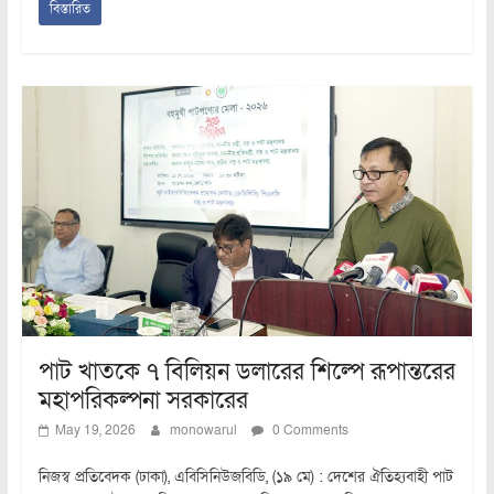
বিস্তারিত
পাট খাতকে ৭ বিলিয়ন ডলারের শিল্পে রূপান্তরের
মহাপরিকল্পনা সরকারের
May 19, 2026
monowarul
0 Comments
নিজস্ব প্রতিবেদক (ঢাকা), এবিসিনিউজবিডি, (১৯ মে) : দেশের ঐতিহ্যবাহী পাট