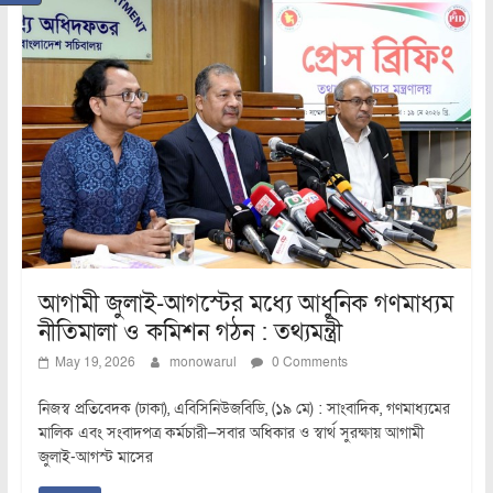
আগামী জুলাই-আগস্টের মধ্যে আধুনিক গণমাধ্যম
নীতিমালা ও কমিশন গঠন : তথ্যমন্ত্রী
May 19, 2026
monowarul
0 Comments
নিজস্ব প্রতিবেদক (ঢাকা), এবিসিনিউজবিডি, (১৯ মে) : সাংবাদিক, গণমাধ্যমের
মালিক এবং সংবাদপত্র কর্মচারী—সবার অধিকার ও স্বার্থ সুরক্ষায় আগামী
জুলাই-আগস্ট মাসের