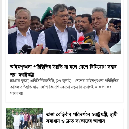
আইনশৃঙ্খলা পরিস্থিতির উন্নতি না হলে দেশে বিনিয়োগ সম্ভব
নয়: স্বরাষ্ট্রমন্ত্রী
চট্টগ্রাম ব্যুরো, এবিসিনিউজবিডি, (২৭ জুলাই) : দেশের আইনশৃঙ্খলা পরিস্থিতির
কাঙ্ক্ষিত উন্নতি ছাড়া দেশি-বিদেশি কোনো নতুন বিনিয়োগই আকর্ষণ করা
সম্ভব নয়
ভাঙা বেড়িবাঁধ পরিদর্শনে স্বরাষ্ট্রমন্ত্রী, স্থায়ী
সমাধান ও দ্রুত সংস্কারের আশ্বাস