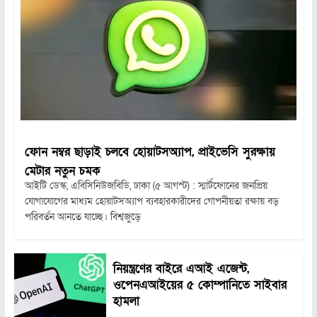
ফোন নম্বর ছাড়াই চলবে হোয়াটসঅ্যাপ, প্রাইভেসি সুরক্ষায়
মেটার নতুন চমক
আইটি ডেস্ক, এবিসিনিউজবিডি, ঢাকা (৫ আগস্ট) : স্মার্টফোনের জনপ্রিয়
যোগাযোগের মাধ্যম হোয়াটসঅ্যাপ ব্যবহারকারীদের গোপনীয়তা রক্ষায় বড়
পরিবর্তন আনতে যাচ্ছে। বিশ্বজুড়ে
নিয়ন্ত্রণের বাইরে এআই এজেন্ট,
ওপেনএআইয়ের ৫ কোম্পানিতে সাইবার
হামলা