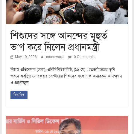
শিশুদের সঙ্গে আনন্দের মূহুর্ত
ভাগ করে নিলেন প্রধানমন্ত্রী
May 19, 2026
monowarul
0 Comments
নিজস্ব প্রতিবেদক (ঢাকা), এবিসিনিউজবিডি, (১৯ মে) : তেজগাঁওয়ের ভূমি
ভবনে অবস্থিত ডে-কেয়ার সেন্টারের শিশুদের সঙ্গে এক অন্যরকম আনন্দঘন
ও প্রাণোচ্ছ্বল
বিস্তারিত