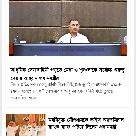
আধুনিক সেনাবাহিনী গড়তে মেধা ও শৃঙ্খলাকে সর্বোচ্চ গুরুত্ব
দেয়ার আহ্বান প্রধানমন্ত্রীর
নিজস্ব প্রতিবেদক (ঢাকা), এবিসিনিউজবিডি, (২৬ জুলাই) : প্রধানমন্ত্রী তারেক
রহমান বলেছেন, একটি পেশাদার ও আধুনিক সেনাবাহিনী গড়ে তুলতে
পদোন্নতির ক্ষেত্রে
নবনিযুক্ত নৌপ্রধানকে ভাইস অ্যাডমিরাল
র‍্যাংক ব্যাজ পরিয়ে দিলেন প্রধানমন্ত্রী