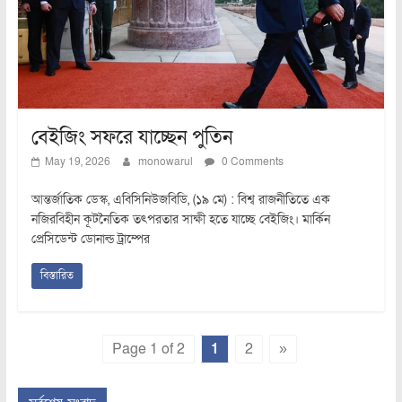
বেইজিং সফরে যাচ্ছেন পুতিন
May 19, 2026
monowarul
0 Comments
আন্তর্জাতিক ডেস্ক, এবিসিনিউজবিডি, (১৯ মে) : বিশ্ব রাজনীতিতে এক
নজিরবিহীন কূটনৈতিক তৎপরতার সাক্ষী হতে যাচ্ছে বেইজিং। মার্কিন
প্রেসিডেন্ট ডোনাল্ড ট্রাম্পের
বিস্তারিত
Page 1 of 2
1
2
»