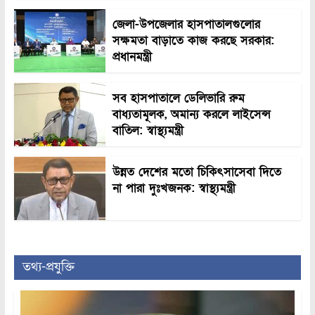
জেলা-উপজেলার হাসপাতালগুলোর
সক্ষমতা বাড়াতে কাজ করছে সরকার:
প্রধানমন্ত্রী
সব হাসপাতালে ডেলিভারি রুম
বাধ্যতামূলক, অমান্য করলে লাইসেন্স
বাতিল: স্বাস্থ্যমন্ত্রী
উন্নত দেশের মতো চিকিৎসাসেবা দিতে
না পারা দুঃখজনক: স্বাস্থ্যমন্ত্রী
তথ্য-প্রযুক্তি