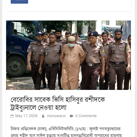
বেরোবির সাবেক ভিসি হাসিবুর রশীদকে
ট্রাইব্যুনালে নেওয়া হলো
May 17, 2026
monowarul
0 Comments
নিজস্ব প্রতিবেদক (ঢাকা), এবিসিনিউজবিডি, (১৭মে) : জুলাই গণঅভ্যুত্থানের
প্রথম শহীদ আবু সাঈদ হত্যায় সংঘটিত মানবতাবিরোধী অপরাধের মামলায়