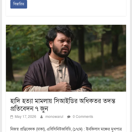
বিস্তারিত
হাদি হত্যা মামলায় সিআইডির অধিকতর তদন্ত
প্রতিবেদন ৭ জুন
May 17, 2026
monowarul
0 Comments
নিজস্ব প্রতিবেদক (ঢাকা), এবিসিনিউজবিডি, (১৭মে) : ইনকিলাব মঞ্চের মুখপাত্র