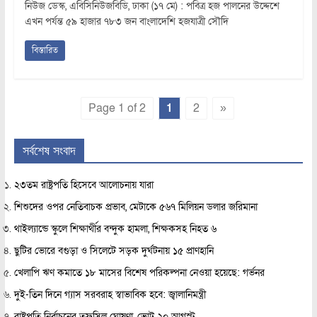
নিউজ ডেস্ক, এবিসিনিউজবিডি, ঢাকা (১৭ মে) : পবিত্র হজ পালনের উদ্দেশে
এখন পর্যন্ত ৫৯ হাজার ৭৮৩ জন বাংলাদেশি হজযাত্রী সৌদি
বিস্তারিত
Page 1 of 2
1
2
»
সর্বশেষ সংবাদ
২৩তম রাষ্ট্রপতি হিসেবে আলোচনায় যারা
শিশুদের ওপর নেতিবাচক প্রভাব, মেটাকে ৫৬৭ মিলিয়ন ডলার জরিমানা
থাইল্যান্ডে স্কুলে শিক্ষার্থীর বন্দুক হামলা, শিক্ষকসহ নিহত ৬
ছুটির ভোরে বগুড়া ও সিলেটে সড়ক দুর্ঘটনায় ১৫ প্রাণহানি
খেলাপি ঋণ কমাতে ১৮ মাসের বিশেষ পরিকল্পনা নেওয়া হয়েছে: গর্ভনর
দুই-তিন দিনে গ্যাস সরবরাহ স্বাভাবিক হবে: জ্বালানিমন্ত্রী
রাষ্ট্রপতি নির্বাচনের তফসিল ঘোষণা, ভোট ২০ আগস্ট