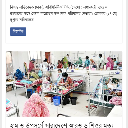
নিজস্ব প্রতিবেদক (ঢাকা), এবিসিনিউজবিডি, (১৭মে) : প্রধানমন্ত্রী তারেক
রহমানের সঙ্গে বৈঠক করেছেন সম্পাদক পরিষদের নেতারা। রোববার (১৭ মে)
দুপুরে সচিবালয়ে
বিস্তারিত
হাম ও উপসর্গে সারাদেশে আরও ৬ শিশুর মৃত্যু