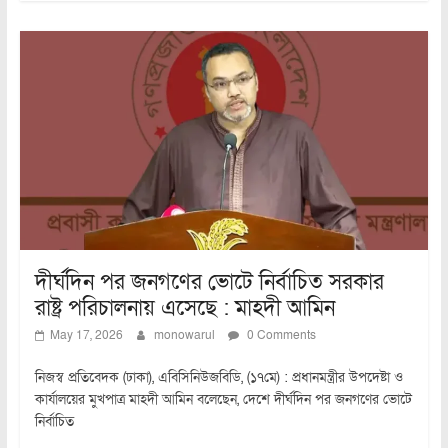
দীর্ঘদিন পর জনগণের ভোটে নির্বাচিত সরকার
রাষ্ট্র পরিচালনায় এসেছে : মাহদী আমিন
May 17, 2026
monowarul
0 Comments
নিজস্ব প্রতিবেদক (ঢাকা), এবিসিনিউজবিডি, (১৭মে) : প্রধানমন্ত্রীর উপদেষ্টা ও
কার্যালয়ের মুখপাত্র মাহদী আমিন বলেছেন, দেশে দীর্ঘদিন পর জনগণের ভোটে
নির্বাচিত