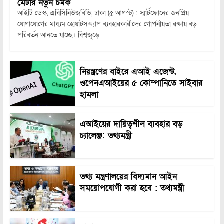
মেটার নতুন চমক
আইটি ডেস্ক, এবিসিনিউজবিডি, ঢাকা (৫ আগস্ট) : স্মার্টফোনের জনপ্রিয়
যোগাযোগের মাধ্যম হোয়াটসঅ্যাপ ব্যবহারকারীদের গোপনীয়তা রক্ষায় বড়
পরিবর্তন আনতে যাচ্ছে। বিশ্বজুড়ে
নিয়ন্ত্রণের বাইরে এআই এজেন্ট,
ওপেনএআইয়ের ৫ কোম্পানিতে সাইবার
হামলা
এআইয়ের দায়িত্বশীল ব্যবহার বড়
চ্যালেঞ্জ: তথ্যমন্ত্রী
তথ্য মন্ত্রণালয়ের বিদ্যমান আইন
সময়োপযোগী করা হবে : তথ্যমন্ত্রী