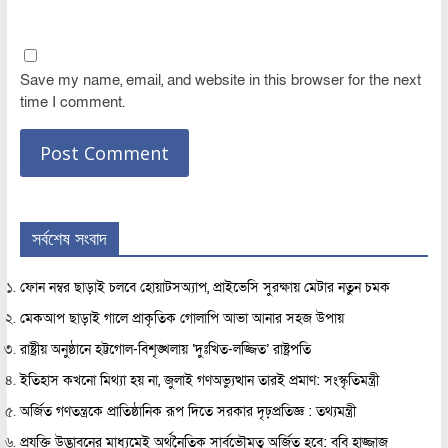
Save my name, email, and website in this browser for the next
time I comment.
সর্বশেষ সংবাদ
ফোন নম্বর ছাড়াই চলবে হোয়াটসঅ্যাপ, প্রাইভেসি সুরক্ষায় মেটার নতুন চমক
মেকআপ ছাড়াই গালে প্রাকৃতিক গোলাপি আভা আনার সহজ উপায়
রাষ্ট্রীয় অনুষ্ঠানে হট্টগোল-বিশৃঙ্খলায় ‘দুঃখিত-লজ্জিত’ রাষ্ট্রপতি
ইতিহাস কখনো মিথ্যা হয় না, জুলাই গণঅভ্যুত্থান তারই প্রমাণ: সংস্কৃতিমন্ত্রী
অর্জিত গণতন্ত্রকে প্রাতিষ্ঠানিক রূপ দিতে সরকার দৃঢ়প্রতিজ্ঞ : তথ্যমন্ত্রী
প্রযুক্তি উদ্ভাবনের মাধ্যমেই অর্থনৈতিক সার্বভৌমত্ব অর্জিত হবে: ববি হাজ্জাজ