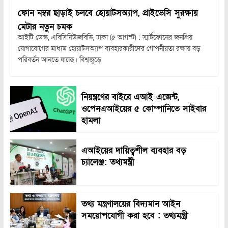
ফোন নম্বর ছাড়াই চলবে হোয়াটসঅ্যাপ, প্রাইভেসি সুরক্ষায়
মেটার নতুন চমক
আইটি ডেস্ক, এবিসিনিউজবিডি, ঢাকা (৫ আগস্ট) : স্মার্টফোনের জনপ্রিয়
যোগাযোগের মাধ্যম হোয়াটসঅ্যাপ ব্যবহারকারীদের গোপনীয়তা রক্ষায় বড়
পরিবর্তন আনতে যাচ্ছে। বিশ্বজুড়ে
নিয়ন্ত্রণের বাইরে এআই এজেন্ট,
ওপেনএআইয়ের ৫ কোম্পানিতে সাইবার
হামলা
এআইয়ের দায়িত্বশীল ব্যবহার বড়
চ্যালেঞ্জ: তথ্যমন্ত্রী
তথ্য মন্ত্রণালয়ের বিদ্যমান আইন
সময়োপযোগী করা হবে : তথ্যমন্ত্রী