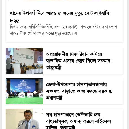
হামের উপসর্গ নিয়ে আরও ৫ জনের মৃত্যু, মোট প্রাণহানি
৮২৫
নিউজ ডেস্ক, এবিসিনিউজবিডি, ঢাকা (২৭ জুলাই) : গত ২৪ ঘণ্টায় সারা দেশে
হামের উপসর্গে আরও ৫ জনের মৃত্যু হয়েছে। এ
অপ্রয়োজনীয় সিজারিয়ান কমিয়ে
স্বাভাবিক প্রসবে জোর দিচ্ছে সরকার :
স্বাস্থ্যমন্ত্রী
জেলা-উপজেলার হাসপাতালগুলোর
সক্ষমতা বাড়াতে কাজ করছে সরকার:
প্রধানমন্ত্রী
সব হাসপাতালে ডেলিভারি রুম
বাধ্যতামূলক, অমান্য করলে লাইসেন্স
বাতিল: স্বাস্থ্যমন্ত্রী