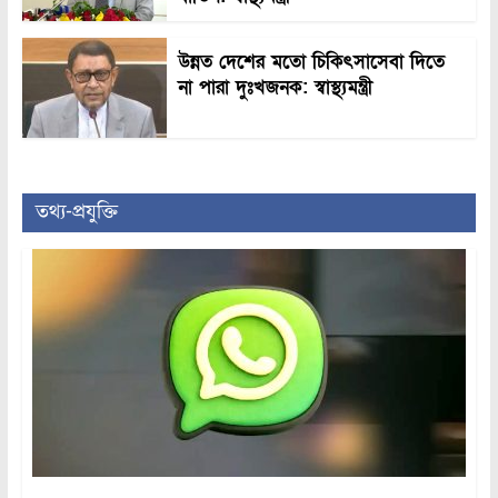
উন্নত দেশের মতো চিকিৎসাসেবা দিতে
না পারা দুঃখজনক: স্বাস্থ্যমন্ত্রী
তথ্য-প্রযুক্তি