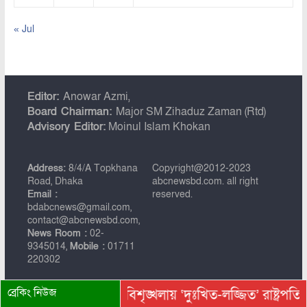
« Jul
Editor:
Anowar Azmi,
Board Chairman:
Major SM Zihaduz Zaman (Rtd)
Advisory Editor:
Moinul Islam Khokan
Address:
8/4/A Topkhana
Copyright@2012-2023
Road, Dhaka
abcnewsbd.com. all right
Email :
reserved.
bdabcnews@gmail.com,
contact@abcnewsbd.com,
News Room :
02-
9345014,
Mobile :
01711
220302
ব্রেকিং নিউজ
্রীয় অনুষ্ঠানে হট্টগোল-বিশৃঙ্খলায় ‘দুঃখিত-লজ্জিত’ রাষ্ট্রপতি
ইতিহা