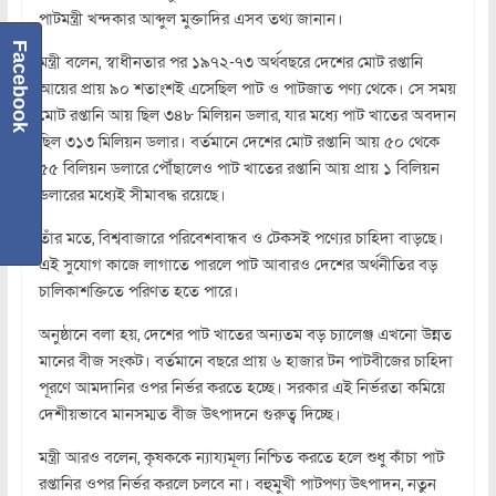
পাটমন্ত্রী খন্দকার আব্দুল মুক্তাদির এসব তথ্য জানান।
Facebook
মন্ত্রী বলেন, স্বাধীনতার পর ১৯৭২-৭৩ অর্থবছরে দেশের মোট রপ্তানি
আয়ের প্রায় ৯০ শতাংশই এসেছিল পাট ও পাটজাত পণ্য থেকে। সে সময়
মোট রপ্তানি আয় ছিল ৩৪৮ মিলিয়ন ডলার, যার মধ্যে পাট খাতের অবদান
ছিল ৩১৩ মিলিয়ন ডলার। বর্তমানে দেশের মোট রপ্তানি আয় ৫০ থেকে
৫৫ বিলিয়ন ডলারে পৌঁছালেও পাট খাতের রপ্তানি আয় প্রায় ১ বিলিয়ন
ডলারের মধ্যেই সীমাবদ্ধ রয়েছে।
তাঁর মতে, বিশ্ববাজারে পরিবেশবান্ধব ও টেকসই পণ্যের চাহিদা বাড়ছে।
এই সুযোগ কাজে লাগাতে পারলে পাট আবারও দেশের অর্থনীতির বড়
চালিকাশক্তিতে পরিণত হতে পারে।
অনুষ্ঠানে বলা হয়, দেশের পাট খাতের অন্যতম বড় চ্যালেঞ্জ এখনো উন্নত
মানের বীজ সংকট। বর্তমানে বছরে প্রায় ৬ হাজার টন পাটবীজের চাহিদা
পূরণে আমদানির ওপর নির্ভর করতে হচ্ছে। সরকার এই নির্ভরতা কমিয়ে
দেশীয়ভাবে মানসম্মত বীজ উৎপাদনে গুরুত্ব দিচ্ছে।
মন্ত্রী আরও বলেন, কৃষককে ন্যায্যমূল্য নিশ্চিত করতে হলে শুধু কাঁচা পাট
রপ্তানির ওপর নির্ভর করলে চলবে না। বহুমুখী পাটপণ্য উৎপাদন, নতুন