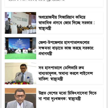
অপ্রয়োজনীয় সিজারিয়ান কমিয়ে
স্বাভাবিক প্রসবে জোর দিচ্ছে সরকার :
স্বাস্থ্যমন্ত্রী
জেলা-উপজেলার হাসপাতালগুলোর
সক্ষমতা বাড়াতে কাজ করছে সরকার:
প্রধানমন্ত্রী
সব হাসপাতালে ডেলিভারি রুম
বাধ্যতামূলক, অমান্য করলে লাইসেন্স
বাতিল: স্বাস্থ্যমন্ত্রী
উন্নত দেশের মতো চিকিৎসাসেবা দিতে
না পারা দুঃখজনক: স্বাস্থ্যমন্ত্রী