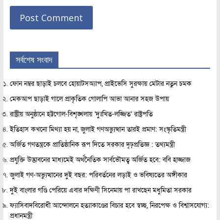
সর্বশেষ সংবাদ
ফোন নম্বর ছাড়াই চলবে হোয়াটসঅ্যাপ, প্রাইভেসি সুরক্ষায় মেটার নতুন চমক
মেকআপ ছাড়াই গালে প্রাকৃতিক গোলাপি আভা আনার সহজ উপায়
রাষ্ট্রীয় অনুষ্ঠানে হট্টগোল-বিশৃঙ্খলায় ‘দুঃখিত-লজ্জিত’ রাষ্ট্রপতি
ইতিহাস কখনো মিথ্যা হয় না, জুলাই গণঅভ্যুত্থান তারই প্রমাণ: সংস্কৃতিমন্ত্রী
অর্জিত গণতন্ত্রকে প্রাতিষ্ঠানিক রূপ দিতে সরকার দৃঢ়প্রতিজ্ঞ : তথ্যমন্ত্রী
প্রযুক্তি উদ্ভাবনের মাধ্যমেই অর্থনৈতিক সার্বভৌমত্ব অর্জিত হবে: ববি হাজ্জাজ
জুলাই গণ-অভ্যুত্থানের দুই বছর: পরিবর্তনের লড়াই ও ভবিষ্যতের অঙ্গীকার
দুই বাংলার গণ্ডি পেরিয়ে এবার দক্ষিণী সিনেমায় পা রাখছেন মধুমিতা সরকার
ফ্যাসিবাদবিরোধী আন্দোলনে হত্যাকাণ্ডের বিচার হবে স্বচ্ছ, নিরপেক্ষ ও বিশ্বাসযোগ্য:
প্রধানমন্ত্রী