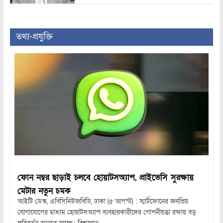
তথ্য-প্রযুক্তি
ফোন নম্বর ছাড়াই চলবে হোয়াটসঅ্যাপ, প্রাইভেসি সুরক্ষায়
মেটার নতুন চমক
আইটি ডেস্ক, এবিসিনিউজবিডি, ঢাকা (৫ আগস্ট) : স্মার্টফোনের জনপ্রিয়
যোগাযোগের মাধ্যম হোয়াটসঅ্যাপ ব্যবহারকারীদের গোপনীয়তা রক্ষায় বড়