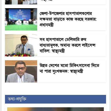
জেলা-উপজেলার হাসপাতালগুলোর
সক্ষমতা বাড়াতে কাজ করছে সরকার:
প্রধানমন্ত্রী
সব হাসপাতালে ডেলিভারি রুম
বাধ্যতামূলক, অমান্য করলে লাইসেন্স
বাতিল: স্বাস্থ্যমন্ত্রী
উন্নত দেশের মতো চিকিৎসাসেবা দিতে
না পারা দুঃখজনক: স্বাস্থ্যমন্ত্রী
তথ্য-প্রযুক্তি