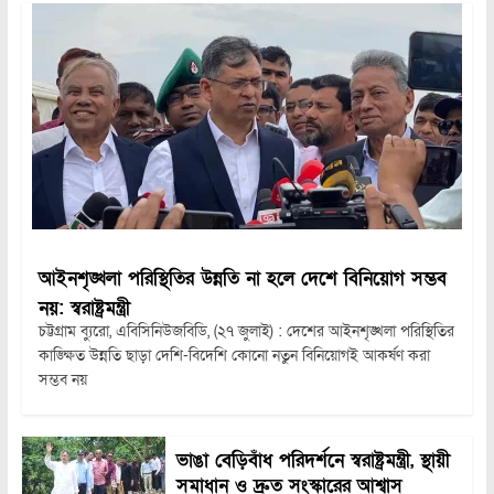
আইনশৃঙ্খলা পরিস্থিতির উন্নতি না হলে দেশে বিনিয়োগ সম্ভব
নয়: স্বরাষ্ট্রমন্ত্রী
চট্টগ্রাম ব্যুরো, এবিসিনিউজবিডি, (২৭ জুলাই) : দেশের আইনশৃঙ্খলা পরিস্থিতির
কাঙ্ক্ষিত উন্নতি ছাড়া দেশি-বিদেশি কোনো নতুন বিনিয়োগই আকর্ষণ করা
সম্ভব নয়
ভাঙা বেড়িবাঁধ পরিদর্শনে স্বরাষ্ট্রমন্ত্রী, স্থায়ী
সমাধান ও দ্রুত সংস্কারের আশ্বাস