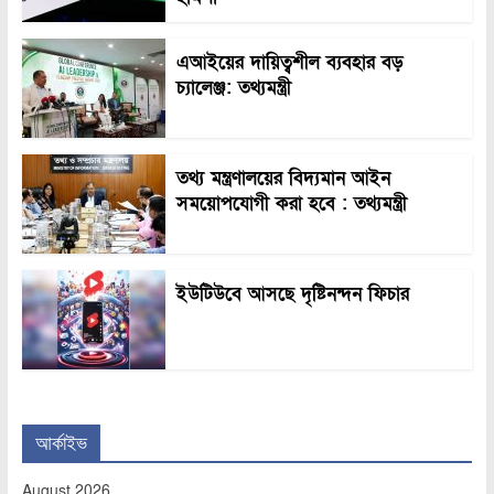
এআইয়ের দায়িত্বশীল ব্যবহার বড়
চ্যালেঞ্জ: তথ্যমন্ত্রী
তথ্য মন্ত্রণালয়ের বিদ্যমান আইন
সময়োপযোগী করা হবে : তথ্যমন্ত্রী
ইউটিউবে আসছে দৃষ্টিনন্দন ফিচার
আর্কাইভ
August 2026