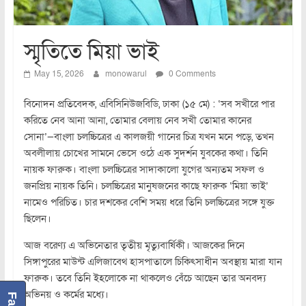
স্মৃতিতে মিয়া ভাই
May 15, 2026
monowarul
0 Comments
বিনোদন প্রতিবেদক, এবিসিনিউজবিডি, ঢাকা (১৫ মে) : ‘সব সখীরে পার
করিতে নেব আনা আনা, তোমার বেলায় নেব সখী তোমার কানের
সোনা’—বাংলা চলচ্চিত্রের এ কালজয়ী গানের চিত্র যখন মনে পড়ে, তখন
অবলীলায় চোখের সামনে ভেসে ওঠে এক সুদর্শন যুবকের কথা। তিনি
নায়ক ফারুক। বাংলা চলচ্চিত্রের সাদাকালো যুগের অন্যতম সফল ও
জনপ্রিয় নায়ক তিনি। চলচ্চিত্রের মানুষজনের কাছে ফারুক ‘মিয়া ভাই’
নামেও পরিচিত। চার দশকের বেশি সময় ধরে তিনি চলচ্চিত্রের সঙ্গে যুক্ত
ছিলেন।
আজ বরেণ্য এ অভিনেতার তৃতীয় মৃত্যুবার্ষিকী। আজকের দিনে
সিঙ্গাপুরের মাউন্ট এলিজাবেথ হাসপাতালে চিকিৎসাধীন অবস্থায় মারা যান
ফারুক। তবে তিনি ইহলোকে না থাকলেও বেঁচে আছেন তার অনবদ্য
অভিনয় ও কর্মের মধ্যে।