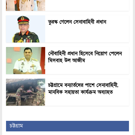
তুরস্ক গেলেন সেনাবাহিনী প্রধান
নৌবাহিনী প্রধান হিসেবে নিয়োগ পেলেন
মিসবাহ উল আজীম
চট্টগ্রামে বন্যার্তদের পাশে সেনাবাহিনী,
মানবিক সহায়তা কার্যক্রম অব্যাহত
চট্টগ্রাম