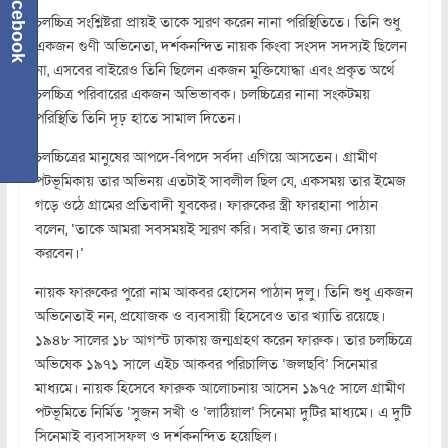
Facebook
চলচ্চিত্র সংশ্লিষ্টরা প্রায়ই তাকে স্মরণ করেন নানা পরিস্থিতিতে। তিনি শুধু
একজন গুণী অভিনেতা, দর্শকনন্দিত নায়ক কিংবা সংসদ সদস্যই ছিলেন
না, এসবের বাইরেও তিনি ছিলেন একজন মুক্তিযোদ্ধা এবং প্রকৃত অর্থে
চলচ্চিত্র পরিবারের একজন অভিভাবক। চলচ্চিত্রের নানা সংকটময়
পরিস্থিতি তিনি দৃঢ় হাতে সামাল দিতেন।
চলচ্চিত্রের মানুষের আপদে-বিপদে সর্বদা এগিয়ে আসতেন। গ্রামীণ
পটভূমিকায় তার অভিনয় এতটাই সাবলীল ছিল যে, একসময় তার ইমেজ
গড়ে ওঠে গ্রামের প্রতিবাদী যুবকের। ফারুকের স্ত্রী ফারহানা পাঠান
বলেন, ‘তাকে আমরা সবসময়ই স্মরণ করি। সবাই তার জন্য দোয়া
করবেন।’
নায়ক ফারুকের পুরো নাম আকবর হোসেন পাঠান দুলু। তিনি শুধু একজন
অভিনেতাই নন, প্রযোজক ও ব্যবসায়ী হিসেবেও তার খ্যাতি রয়েছে।
১৯৪৮ সালের ১৮ আগস্ট ঢাকায় জন্মগ্রহণ করেন ফারুক। তার চলচ্চিত্রে
অভিষেক ১৯৭১ সালে এইচ আকবর পরিচালিত ‘জলছবি’ সিনেমার
মাধ্যমে। নায়ক হিসেবে ফারুক আলোচনায় আসেন ১৯৭৫ সালে গ্রামীণ
পটভূমিতে নির্মিত ‘সুজন সখী ও ‘লাঠিয়াল’ সিনেমা দুটির মাধ্যমে। এ দুটি
সিনেমাই ব্যবসাসফল ও দর্শকনন্দিত হয়েছিল।