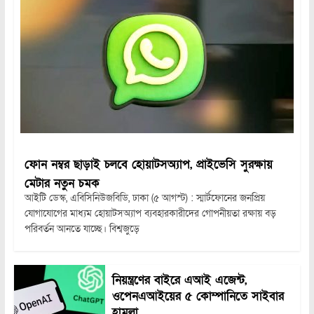
ফোন নম্বর ছাড়াই চলবে হোয়াটসঅ্যাপ, প্রাইভেসি সুরক্ষায়
মেটার নতুন চমক
আইটি ডেস্ক, এবিসিনিউজবিডি, ঢাকা (৫ আগস্ট) : স্মার্টফোনের জনপ্রিয়
যোগাযোগের মাধ্যম হোয়াটসঅ্যাপ ব্যবহারকারীদের গোপনীয়তা রক্ষায় বড়
পরিবর্তন আনতে যাচ্ছে। বিশ্বজুড়ে
নিয়ন্ত্রণের বাইরে এআই এজেন্ট,
ওপেনএআইয়ের ৫ কোম্পানিতে সাইবার
হামলা