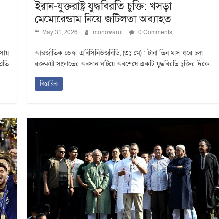
ইরান-যুক্তরাষ্ট্র যুদ্ধবিরতি চুক্তি: খসড়া
মেমোরেন্ডাম নিয়ে জটিলতা অব্যাহত
May 31, 2026
monowarul
0 Comments
ৎসায়
আন্তর্জাতিক ডেস্ক, এবিসিনিউজবিডি, (৩১ মে) : টানা তিন মাস ধরে চলা
্রতি
রক্তক্ষয়ী সংঘাতের অবসান ঘটিয়ে অবশেষে একটি যুদ্ধবিরতি চুক্তির দিকে
বিস্তারিত