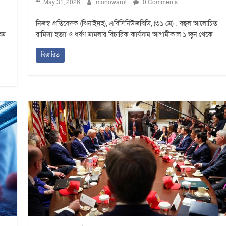
May 31, 2026
monowarul
0 Comments
নিজস্ব প্রতিবেদক (ঝিনাইদহ), এবিসিনিউজবিডি, (৩১ মে) : বহুল আলোচিত
নবম
রামিসা হত্যা ও ধর্ষণ মামলার বিচারিক কার্যক্রম আগামীকাল ১ জুন থেকে
বিস্তারিত