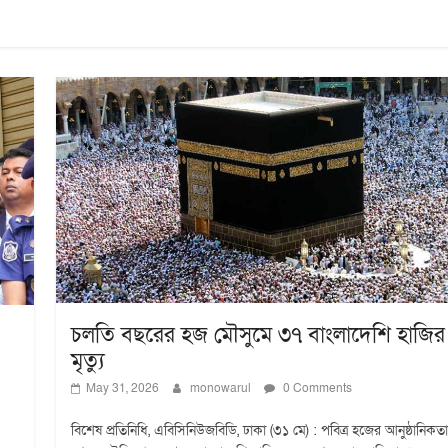
চলতি বছরের হজ মৌসুমে ৩৭ বাংলাদেশি হাজির
মৃত্যু
May 31, 2026
monowarul
0 Comments
বিশেষ প্রতিনিধি, এবিসিনিউজবিডি, ঢাকা (৩১ মে) : পবিত্র হজের আনুষ্ঠানিকতা