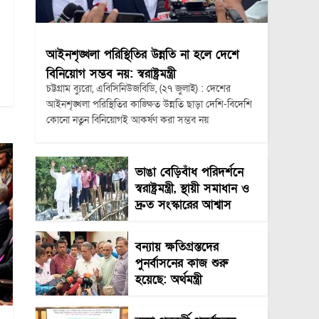
আইনশৃঙ্খলা পরিস্থিতির উন্নতি না হলে দেশে
বিনিয়োগ সম্ভব নয়: স্বরাষ্ট্রমন্ত্রী
চট্টগ্রাম ব্যুরো, এবিসিনিউজবিডি, (২৭ জুলাই) : দেশের
আইনশৃঙ্খলা পরিস্থিতির কাঙ্ক্ষিত উন্নতি ছাড়া দেশি-বিদেশি
কোনো নতুন বিনিয়োগই আকর্ষণ করা সম্ভব নয়
ভাঙা বেড়িবাঁধ পরিদর্শনে
স্বরাষ্ট্রমন্ত্রী, স্থায়ী সমাধান ও
দ্রুত সংস্কারের আশ্বাস
বন্যায় ক্ষতিগ্রস্তদের
পুনর্বাসনের কাজ শুরু
হয়েছে: অর্থমন্ত্রী