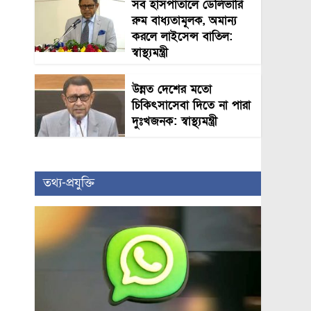
সব হাসপাতালে ডেলিভারি
রুম বাধ্যতামূলক, অমান্য
করলে লাইসেন্স বাতিল:
স্বাস্থ্যমন্ত্রী
উন্নত দেশের মতো
চিকিৎসাসেবা দিতে না পারা
দুঃখজনক: স্বাস্থ্যমন্ত্রী
তথ্য-প্রযুক্তি