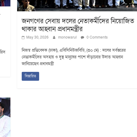
র
জনগণের সেবায় দলের নেতাকর্মীদের নিয়োজিত
থাকার আহ্বান প্রধানমন্ত্রীর
May 30, 2026
monowarul
0 Comments
নিজস্ব প্রতিবেদক (ঢাকা), এবিসিনিউজবিডি, (৩০ মে) : দলের সর্বস্তরের
ারিস
নেতাকর্মীদের অসহায় ও দুস্থ মানুষের পাশে দাঁড়ানোর উদাত্ত আহ্বান
জানিয়েছেন প্রধানমন্ত্রী
বিস্তারিত