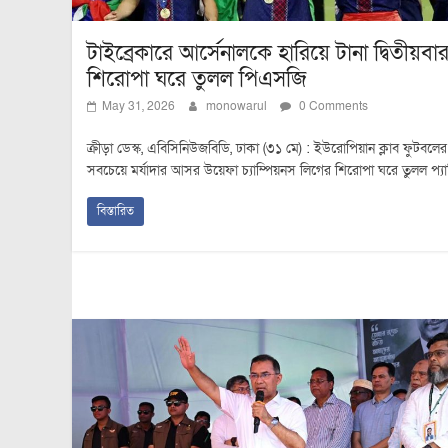
টাইব্রেকারে আর্সেনালকে হারিয়ে টানা দ্বিতীয়বা
শিরোপা ঘরে তুলল পিএসজি
May 31, 2026
monowarul
0 Comments
ক্রীড়া ডেস্ক, এবিসিনিউজবিডি, ঢাকা (৩১ মে) : ইউরোপিয়ান ক্লাব ফুটবলের
সবচেয়ে মর্যাদার আসর উয়েফা চ্যাম্পিয়নস লিগের শিরোপা ঘরে তুলল প্য
বিস্তারিত