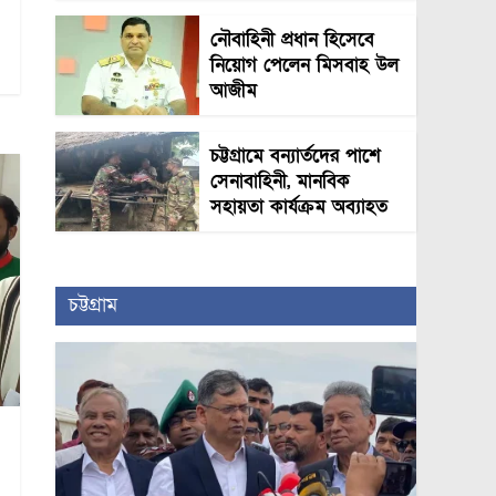
নৌবাহিনী প্রধান হিসেবে
নিয়োগ পেলেন মিসবাহ উল
আজীম
চট্টগ্রামে বন্যার্তদের পাশে
সেনাবাহিনী, মানবিক
সহায়তা কার্যক্রম অব্যাহত
চট্টগ্রাম