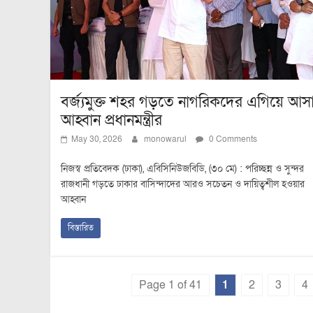
বর্জ্যমুক্ত শহর গড়তে নাগরিকদের এগিয়ে আস
আহ্বান প্রধানমন্ত্রীর
May 30, 2026
monowarul
0 Comments
নিজস্ব প্রতিবেদক (ঢাকা), এবিসিনিউজবিডি, (৩০ মে) : পরিচ্ছন্ন ও সুন্দর
রাজধানী গড়তে ঢাকার বাসিন্দাদের আরও সচেতন ও দায়িত্বশীল হওয়ার
আহ্বান
বিস্তারিত
Page 1 of 41
1
2
3
4