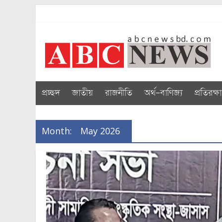
Skip
to
abcnewsbd
content
প্রচ্ছদ
জাতীয়
রাজনীতি
অর্থ-বাণিজ্য
প্রতিরক্ষা
Month:
May 2026