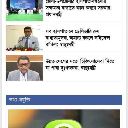
জেলা-উপজেলার হাসপাতালগুলোর
সক্ষমতা বাড়াতে কাজ করছে সরকার:
প্রধানমন্ত্রী
সব হাসপাতালে ডেলিভারি রুম
বাধ্যতামূলক, অমান্য করলে লাইসেন্স
বাতিল: স্বাস্থ্যমন্ত্রী
উন্নত দেশের মতো চিকিৎসাসেবা দিতে
না পারা দুঃখজনক: স্বাস্থ্যমন্ত্রী
তথ্য-প্রযুক্তি