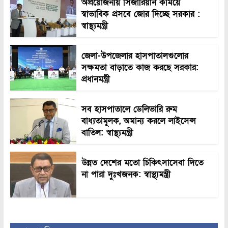
অপ্রয়োজনীয় সিজারিয়ান কমিয়ে
স্বাভাবিক প্রসবে জোর দিচ্ছে সরকার :
স্বাস্থ্যমন্ত্রী
জেলা-উপজেলার হাসপাতালগুলোর
সক্ষমতা বাড়াতে কাজ করছে সরকার:
প্রধানমন্ত্রী
সব হাসপাতালে ডেলিভারি রুম
বাধ্যতামূলক, অমান্য করলে লাইসেন্স
বাতিল: স্বাস্থ্যমন্ত্রী
উন্নত দেশের মতো চিকিৎসাসেবা দিতে
না পারা দুঃখজনক: স্বাস্থ্যমন্ত্রী