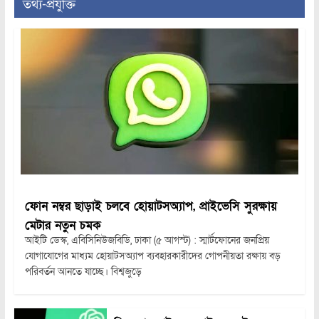
তথ্য-প্রযুক্তি
ফোন নম্বর ছাড়াই চলবে হোয়াটসঅ্যাপ, প্রাইভেসি সুরক্ষায়
মেটার নতুন চমক
আইটি ডেস্ক, এবিসিনিউজবিডি, ঢাকা (৫ আগস্ট) : স্মার্টফোনের জনপ্রিয়
যোগাযোগের মাধ্যম হোয়াটসঅ্যাপ ব্যবহারকারীদের গোপনীয়তা রক্ষায় বড়
পরিবর্তন আনতে যাচ্ছে। বিশ্বজুড়ে