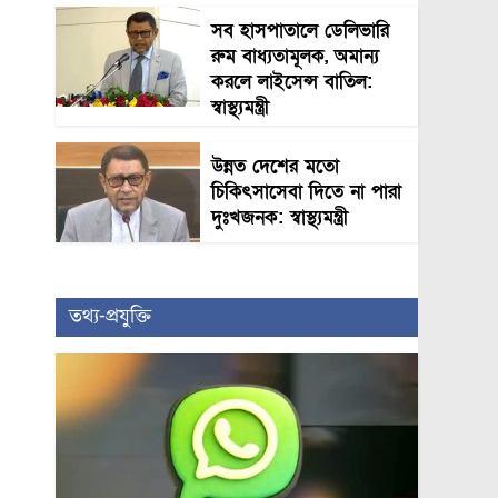
সব হাসপাতালে ডেলিভারি
রুম বাধ্যতামূলক, অমান্য
করলে লাইসেন্স বাতিল:
স্বাস্থ্যমন্ত্রী
উন্নত দেশের মতো
চিকিৎসাসেবা দিতে না পারা
দুঃখজনক: স্বাস্থ্যমন্ত্রী
তথ্য-প্রযুক্তি