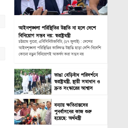
আইনশৃঙ্খলা পরিস্থিতির উন্নতি না হলে দেশে
বিনিয়োগ সম্ভব নয়: স্বরাষ্ট্রমন্ত্রী
চট্টগ্রাম ব্যুরো, এবিসিনিউজবিডি, (২৭ জুলাই) : দেশের
আইনশৃঙ্খলা পরিস্থিতির কাঙ্ক্ষিত উন্নতি ছাড়া দেশি-বিদেশি
কোনো নতুন বিনিয়োগই আকর্ষণ করা সম্ভব নয়
ভাঙা বেড়িবাঁধ পরিদর্শনে
স্বরাষ্ট্রমন্ত্রী, স্থায়ী সমাধান ও
দ্রুত সংস্কারের আশ্বাস
বন্যায় ক্ষতিগ্রস্তদের
পুনর্বাসনের কাজ শুরু
হয়েছে: অর্থমন্ত্রী