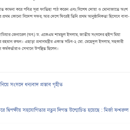
মাগফিরাত কামনা করে পবিত্র সূরা ফাতিহা পাঠ করেন এবং বিশেষ দোয়া ও মোনাজাতে অংশ
াঁর প্রথম কোনো বিদেশ সফর, আর দেশে ফিরেই তিনি প্রথম আনুষ্ঠানিকতা হিসেবে বাবা-
া ব্রিগেডিয়ার জেনারেল (অব.) ড. একেএম শামছুল ইসলাম, জাতীয় সংসদের হুইপ মিয়া
কুর রহমান রুমন। এছাড়া প্রধানমন্ত্রীর একান্ত সচিব-২ মো. মেহেদুল ইসলাম, সহকারী
বতন কর্মকর্তারাও সেখানে উপস্থিত ছিলেন।
নিয়ে সংসদে ধন্যবাদ প্রস্তাব গৃহীত
 সফরে দ্বিপক্ষীয় সহযোগিতার নতুন দিগন্ত উন্মোচিত হয়েছে : মির্জা ফখরু