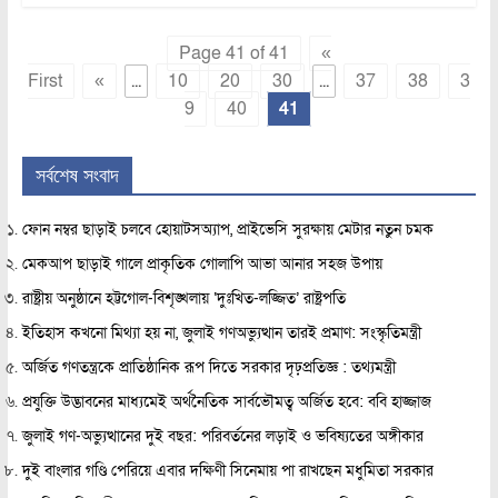
Page 41 of 41
«
First
«
...
10
20
30
...
37
38
3
9
40
41
সর্বশেষ সংবাদ
ফোন নম্বর ছাড়াই চলবে হোয়াটসঅ্যাপ, প্রাইভেসি সুরক্ষায় মেটার নতুন চমক
মেকআপ ছাড়াই গালে প্রাকৃতিক গোলাপি আভা আনার সহজ উপায়
রাষ্ট্রীয় অনুষ্ঠানে হট্টগোল-বিশৃঙ্খলায় ‘দুঃখিত-লজ্জিত’ রাষ্ট্রপতি
ইতিহাস কখনো মিথ্যা হয় না, জুলাই গণঅভ্যুত্থান তারই প্রমাণ: সংস্কৃতিমন্ত্রী
অর্জিত গণতন্ত্রকে প্রাতিষ্ঠানিক রূপ দিতে সরকার দৃঢ়প্রতিজ্ঞ : তথ্যমন্ত্রী
প্রযুক্তি উদ্ভাবনের মাধ্যমেই অর্থনৈতিক সার্বভৌমত্ব অর্জিত হবে: ববি হাজ্জাজ
জুলাই গণ-অভ্যুত্থানের দুই বছর: পরিবর্তনের লড়াই ও ভবিষ্যতের অঙ্গীকার
দুই বাংলার গণ্ডি পেরিয়ে এবার দক্ষিণী সিনেমায় পা রাখছেন মধুমিতা সরকার