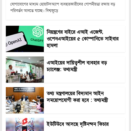
যোগাযোগের মাধ্যম হোয়াটসঅ্যাপ ব্যবহারকারীদের গোপনীয়তা রক্ষায় বড়
পরিবর্তন আনতে যাচ্ছে। বিশ্বজুড়ে
নিয়ন্ত্রণের বাইরে এআই এজেন্ট,
ওপেনএআইয়ের ৫ কোম্পানিতে সাইবার
হামলা
এআইয়ের দায়িত্বশীল ব্যবহার বড়
চ্যালেঞ্জ: তথ্যমন্ত্রী
তথ্য মন্ত্রণালয়ের বিদ্যমান আইন
সময়োপযোগী করা হবে : তথ্যমন্ত্রী
ইউটিউবে আসছে দৃষ্টিনন্দন ফিচার