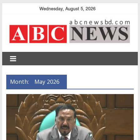
Skip
Wednesday, August 5, 2026
to
content
abcnewsbd
Month:
May 2026