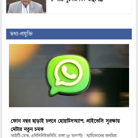
তথ্য-প্রযুক্তি
ফোন নম্বর ছাড়াই চলবে হোয়াটসঅ্যাপ, প্রাইভেসি সুরক্ষায়
মেটার নতুন চমক
আইটি ডেস্ক, এবিসিনিউজবিডি, ঢাকা (৫ আগস্ট) : স্মার্টফোনের জনপ্রিয়