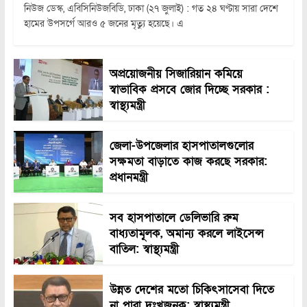
নিউজ ডেস্ক, এবিসিনিউজবিডি, ঢাকা (২৭ জুলাই) : গত ২৪ ঘণ্টায় সারা দেশে
হামের উপসর্গে আরও ৫ জনের মৃত্যু হয়েছে। এ
অপ্রয়োজনীয় সিজারিয়ান কমিয়ে
স্বাভাবিক প্রসবে জোর দিচ্ছে সরকার :
স্বাস্থ্যমন্ত্রী
জেলা-উপজেলার হাসপাতালগুলোর
সক্ষমতা বাড়াতে কাজ করছে সরকার:
প্রধানমন্ত্রী
সব হাসপাতালে ডেলিভারি রুম
বাধ্যতামূলক, অমান্য করলে লাইসেন্স
বাতিল: স্বাস্থ্যমন্ত্রী
উন্নত দেশের মতো চিকিৎসাসেবা দিতে
না পারা দুঃখজনক: স্বাস্থ্যমন্ত্রী