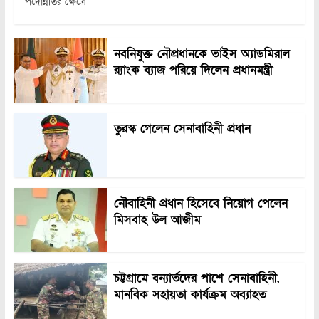
পদোন্নতির ক্ষেত্রে
নবনিযুক্ত নৌপ্রধানকে ভাইস অ্যাডমিরাল
র‍্যাংক ব্যাজ পরিয়ে দিলেন প্রধানমন্ত্রী
তুরস্ক গেলেন সেনাবাহিনী প্রধান
নৌবাহিনী প্রধান হিসেবে নিয়োগ পেলেন
মিসবাহ উল আজীম
চট্টগ্রামে বন্যার্তদের পাশে সেনাবাহিনী,
মানবিক সহায়তা কার্যক্রম অব্যাহত