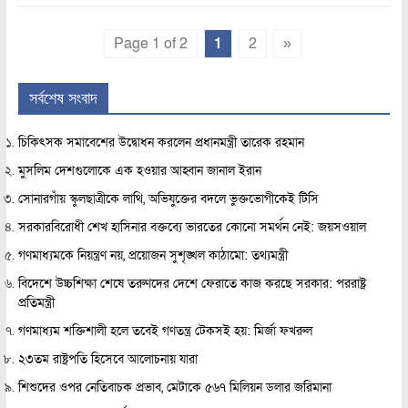
Page 1 of 2
1
2
»
সর্বশেষ সংবাদ
চিকিৎসক সমাবেশের উদ্বোধন করলেন প্রধানমন্ত্রী তারেক রহমান
মুসলিম দেশগুলোকে এক হওয়ার আহ্বান জানাল ইরান
সোনারগাঁয় স্কুলছাত্রীকে লাথি, অভিযুক্তের বদলে ভুক্তভোগীকেই টিসি
সরকারবিরোধী শেখ হাসিনার বক্তব্যে ভারতের কোনো সমর্থন নেই: জয়সওয়াল
গণমাধ্যমকে নিয়ন্ত্রণ নয়, প্রয়োজন সুশৃঙ্খল কাঠামো: তথ্যমন্ত্রী
বিদেশে উচ্চশিক্ষা শেষে তরুণদের দেশে ফেরাতে কাজ করছে সরকার: পররাষ্ট্র
প্রতিমন্ত্রী
গণমাধ্যম শক্তিশালী হলে তবেই গণতন্ত্র টেকসই হয়: মির্জা ফখরুল
২৩তম রাষ্ট্রপতি হিসেবে আলোচনায় যারা
শিশুদের ওপর নেতিবাচক প্রভাব, মেটাকে ৫৬৭ মিলিয়ন ডলার জরিমানা