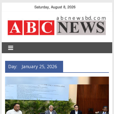
Skip
Saturday, August 8, 2026
to
content
abcnewsbd
Day:
January 25, 2026