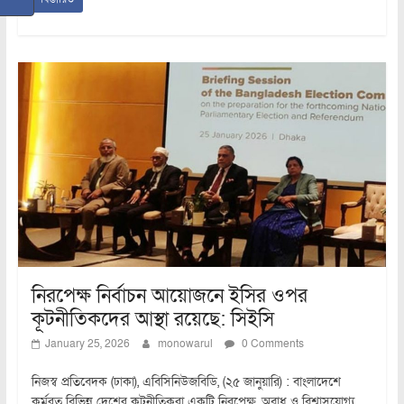
নিরপেক্ষ নির্বাচন আয়োজনে ইসির ওপর
কূটনীতিকদের আস্থা রয়েছে: সিইসি
January 25, 2026
monowarul
0 Comments
নিজস্ব প্রতিবেদক (ঢাকা), এবিসিনিউজবিডি, (২৫ জানুয়ারি) : বাংলাদেশে
কর্মরত বিভিন্ন দেশের কূটনীতিকরা একটি নিরপেক্ষ, অবাধ ও বিশ্বাসযোগ্য