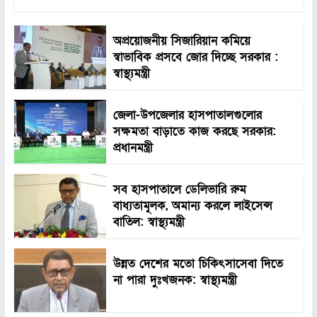
অপ্রয়োজনীয় সিজারিয়ান কমিয়ে
স্বাভাবিক প্রসবে জোর দিচ্ছে সরকার :
স্বাস্থ্যমন্ত্রী
জেলা-উপজেলার হাসপাতালগুলোর
সক্ষমতা বাড়াতে কাজ করছে সরকার:
প্রধানমন্ত্রী
সব হাসপাতালে ডেলিভারি রুম
বাধ্যতামূলক, অমান্য করলে লাইসেন্স
বাতিল: স্বাস্থ্যমন্ত্রী
উন্নত দেশের মতো চিকিৎসাসেবা দিতে
না পারা দুঃখজনক: স্বাস্থ্যমন্ত্রী