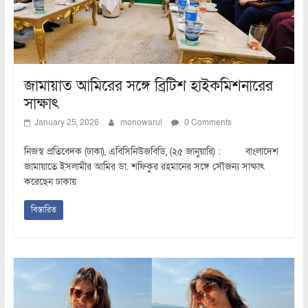
জামায়াত আমিরের সঙ্গে ব্রিটিশ হাইকমিশনারের
সাক্ষাৎ
January 25, 2026
monowarul
0 Comments
নিজস্ব প্রতিবেদক (ঢাকা), এবিসিনিউজবিডি, (২৫ জানুয়ারি) : বাংলাদেশ
জামায়াতে ইসলামীর আমির ডা. শফিকুর রহমানের সঙ্গে সৌজন্য সাক্ষাৎ
করেছেন ঢাকায়
বিস্তারিত