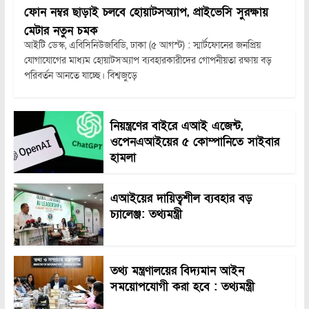
ফোন নম্বর ছাড়াই চলবে হোয়াটসঅ্যাপ, প্রাইভেসি সুরক্ষায়
মেটার নতুন চমক
আইটি ডেস্ক, এবিসিনিউজবিডি, ঢাকা (৫ আগস্ট) : স্মার্টফোনের জনপ্রিয়
যোগাযোগের মাধ্যম হোয়াটসঅ্যাপ ব্যবহারকারীদের গোপনীয়তা রক্ষায় বড়
পরিবর্তন আনতে যাচ্ছে। বিশ্বজুড়ে
নিয়ন্ত্রণের বাইরে এআই এজেন্ট,
ওপেনএআইয়ের ৫ কোম্পানিতে সাইবার
হামলা
এআইয়ের দায়িত্বশীল ব্যবহার বড়
চ্যালেঞ্জ: তথ্যমন্ত্রী
তথ্য মন্ত্রণালয়ের বিদ্যমান আইন
সময়োপযোগী করা হবে : তথ্যমন্ত্রী