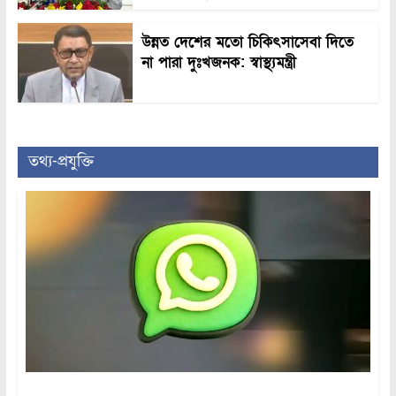
উন্নত দেশের মতো চিকিৎসাসেবা দিতে
না পারা দুঃখজনক: স্বাস্থ্যমন্ত্রী
তথ্য-প্রযুক্তি