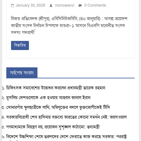
January 30, 2026
monowarul
0 Comments
নিজস্ব প্রতিবেদক (শ্রীপুর), এবিসিনিউজবিডি, (৩০ জানুয়ারি) : আসন্ন ত্রয়োদশ
জাতীয় সংসদ নির্বাচন উপলক্ষে মাগুরা–১ আসনে বিএনপি মনোনীত সংসদ
সদস্য পদপ্রার্থী
বিস্তারিত
সর্বশেষ সংবাদ
চিকিৎসক সমাবেশের উদ্বোধন করলেন প্রধানমন্ত্রী তারেক রহমান
মুসলিম দেশগুলোকে এক হওয়ার আহ্বান জানাল ইরান
সোনারগাঁয় স্কুলছাত্রীকে লাথি, অভিযুক্তের বদলে ভুক্তভোগীকেই টিসি
সরকারবিরোধী শেখ হাসিনার বক্তব্যে ভারতের কোনো সমর্থন নেই: জয়সওয়াল
গণমাধ্যমকে নিয়ন্ত্রণ নয়, প্রয়োজন সুশৃঙ্খল কাঠামো: তথ্যমন্ত্রী
বিদেশে উচ্চশিক্ষা শেষে তরুণদের দেশে ফেরাতে কাজ করছে সরকার: পররাষ্ট্র