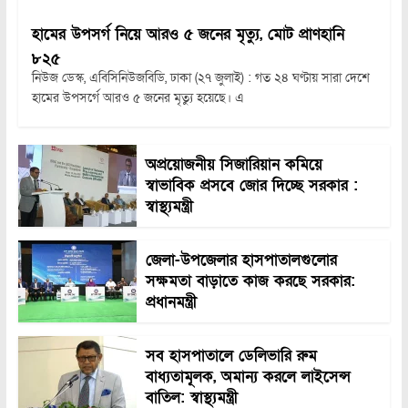
হামের উপসর্গ নিয়ে আরও ৫ জনের মৃত্যু, মোট প্রাণহানি
৮২৫
নিউজ ডেস্ক, এবিসিনিউজবিডি, ঢাকা (২৭ জুলাই) : গত ২৪ ঘণ্টায় সারা দেশে
হামের উপসর্গে আরও ৫ জনের মৃত্যু হয়েছে। এ
অপ্রয়োজনীয় সিজারিয়ান কমিয়ে
স্বাভাবিক প্রসবে জোর দিচ্ছে সরকার :
স্বাস্থ্যমন্ত্রী
জেলা-উপজেলার হাসপাতালগুলোর
সক্ষমতা বাড়াতে কাজ করছে সরকার:
প্রধানমন্ত্রী
সব হাসপাতালে ডেলিভারি রুম
বাধ্যতামূলক, অমান্য করলে লাইসেন্স
বাতিল: স্বাস্থ্যমন্ত্রী