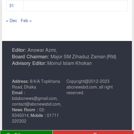
31
« Dec
Feb »
Editor:
Anowar Azmi,
Board Chairman:
Major SM Zihaduz Zaman (Rtd)
Advisory Editor:
Moinul Islam Khokan
Address:
8/4/A Topkhana
Copyright@2012-2023
Road, Dhaka
abcnewsbd.com. all right
Email :
reserved.
bdabcnews@gmail.com,
contact@abcnewsbd.com,
News Room :
02-
9345014,
Mobile :
01711
220302