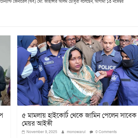
া লেফটেন্যান্ট জেনারেল (অব.) মো. জাহাঙ্গীর আলম চৌধুরী বলেছেন, আগামী ১৩ নভেম্বর
াপ
৫ মামলায় হাইকোর্ট থেকে জামিন পেলেন সাবেক
মেয়র আইভী
November 9, 2025
monowarul
0 Comments