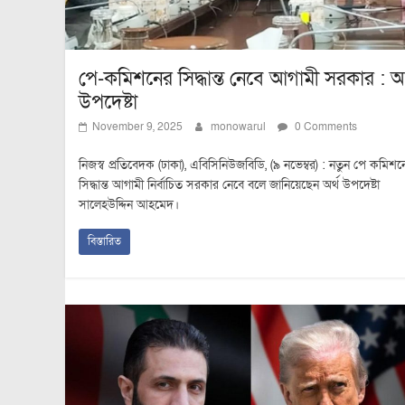
পে-কমিশনের সিদ্ধান্ত নেবে আগামী সরকার : অর
উপদেষ্টা
November 9, 2025
monowarul
0 Comments
নিজস্ব প্রতিবেদক (ঢাকা), এবিসিনিউজবিডি, (৯ নভেম্বর) : নতুন পে কমিশন
সিদ্ধান্ত আগামী নির্বাচিত সরকার নেবে বলে জানিয়েছেন অর্থ উপদেষ্টা
সালেহউদ্দিন আহমেদ।
বিস্তারিত