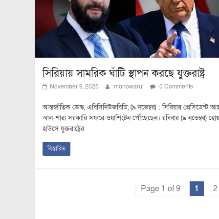
সিরিয়ায় সামরিক ঘাঁটি স্থাপন করছে যুক্তরাষ্ট্র
November 9, 2025
monowarul
0 Comments
আন্তর্জাতিক ডেস্ক, এবিসিনিউজবিডি, (৯ নভেম্বর) : সিরিয়ার প্রেসিডেন্ট 
আল-শারা সরকারি সফরে ওয়াশিংটন পৌঁছেছেন। রবিবার (৯ নভেম্বর) হো
হাউসে যুক্তরাষ্ট্রের
বিস্তারিত
Page 1 of 9
1
2