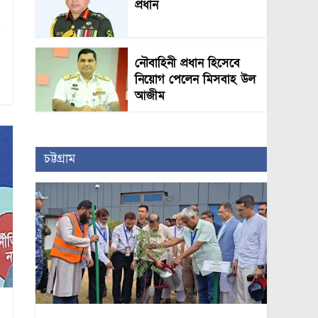
প্রধান
নৌবাহিনী প্রধান হিসেবে
নিয়োগ পেলেন মিসবাহ উল
আজীম
চট্টগ্রাম