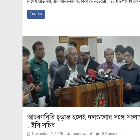
বিশেষ প্রতিনিধি, এবিসিনিউজবিডি, ঢাকা (৯ নভেম্বর) : স্বরাষ্ট্র উপদেষ্ট
বিস্তারিত
আচরণবিধি চূড়ান্ত হলেই দলগুলোর সঙ্গে সংল
: ইসি সচিব
November 9, 2025
monowarul
0 Comments