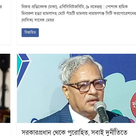
ের
নিজস্ব প্রতিবেদক (ঢাকা), এবিসিনিউজবিডি, (৯ নভেম্বর) : পোশাক শ্রমিক
মিনারুল হত্যা মামলাসহ মোট পাঁচটি মামলায় নারায়ণগঞ্জ সিটি করপোরেশনের
(নাসিক) সাবেক মেয়র
বিস্তারিত
সরকারপ্রধান থেকে পুরোহিত, সবাই দুর্নীতিতে