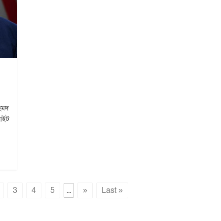
আহমদ
য়াইট
3
4
5
...
»
Last »