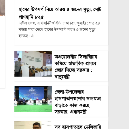
হামের উপসর্গ নিয়ে আরও ৫ জনের মৃত্যু, মোট
প্রাণহানি ৮২৫
নিউজ ডেস্ক, এবিসিনিউজবিডি, ঢাকা (২৭ জুলাই) : গত ২৪
ঘণ্টায় সারা দেশে হামের উপসর্গে আরও ৫ জনের মৃত্যু
হয়েছে। এ
অপ্রয়োজনীয় সিজারিয়ান
কমিয়ে স্বাভাবিক প্রসবে
জোর দিচ্ছে সরকার :
স্বাস্থ্যমন্ত্রী
জেলা-উপজেলার
হাসপাতালগুলোর সক্ষমতা
বাড়াতে কাজ করছে
সরকার: প্রধানমন্ত্রী
সব হাসপাতালে ডেলিভারি