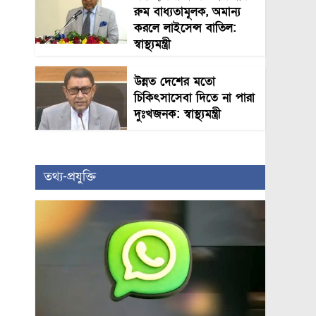
রুম বাধ্যতামূলক, অমান্য
করলে লাইসেন্স বাতিল:
স্বাস্থ্যমন্ত্রী
উন্নত দেশের মতো
চিকিৎসাসেবা দিতে না পারা
দুঃখজনক: স্বাস্থ্যমন্ত্রী
তথ্য-প্রযুক্তি