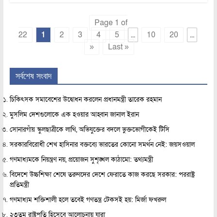
Page 1 of
22
1
2
3
4
5
...
10
20
...
»
Last »
সর্বশেষ সংবাদ
চিকিৎসক সমাবেশের উদ্বোধন করলেন প্রধানমন্ত্রী তারেক রহমান
মুসলিম দেশগুলোকে এক হওয়ার আহ্বান জানাল ইরান
সোনারগাঁয় স্কুলছাত্রীকে লাথি, অভিযুক্তের বদলে ভুক্তভোগীকেই টিসি
সরকারবিরোধী শেখ হাসিনার বক্তব্যে ভারতের কোনো সমর্থন নেই: জয়সওয়াল
গণমাধ্যমকে নিয়ন্ত্রণ নয়, প্রয়োজন সুশৃঙ্খল কাঠামো: তথ্যমন্ত্রী
বিদেশে উচ্চশিক্ষা শেষে তরুণদের দেশে ফেরাতে কাজ করছে সরকার: পররাষ্ট্র
প্রতিমন্ত্রী
গণমাধ্যম শক্তিশালী হলে তবেই গণতন্ত্র টেকসই হয়: মির্জা ফখরুল
২৩তম রাষ্ট্রপতি হিসেবে আলোচনায় যারা