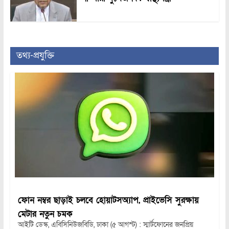
তথ্য-প্রযুক্তি
ফোন নম্বর ছাড়াই চলবে হোয়াটসঅ্যাপ, প্রাইভেসি সুরক্ষায়
মেটার নতুন চমক
আইটি ডেস্ক, এবিসিনিউজবিডি, ঢাকা (৫ আগস্ট) : স্মার্টফোনের জনপ্রিয়