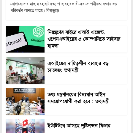
যোগাযোগের মাধ্যম হোয়াটসঅ্যাপ ব্যবহারকারীদের গোপনীয়তা রক্ষায় বড়
পরিবর্তন আনতে যাচ্ছে। বিশ্বজুড়ে
নিয়ন্ত্রণের বাইরে এআই এজেন্ট,
ওপেনএআইয়ের ৫ কোম্পানিতে সাইবার
হামলা
এআইয়ের দায়িত্বশীল ব্যবহার বড়
চ্যালেঞ্জ: তথ্যমন্ত্রী
তথ্য মন্ত্রণালয়ের বিদ্যমান আইন
সময়োপযোগী করা হবে : তথ্যমন্ত্রী
ইউটিউবে আসছে দৃষ্টিনন্দন ফিচার