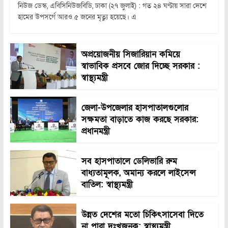
নিউজ ডেস্ক, এবিসিনিউজবিডি, ঢাকা (২৭ জুলাই) : গত ২৪ ঘণ্টায় সারা দেশে
হামের উপসর্গে আরও ৫ জনের মৃত্যু হয়েছে। এ
অপ্রয়োজনীয় সিজারিয়ান কমিয়ে
স্বাভাবিক প্রসবে জোর দিচ্ছে সরকার :
স্বাস্থ্যমন্ত্রী
জেলা-উপজেলার হাসপাতালগুলোর
সক্ষমতা বাড়াতে কাজ করছে সরকার:
প্রধানমন্ত্রী
সব হাসপাতালে ডেলিভারি রুম
বাধ্যতামূলক, অমান্য করলে লাইসেন্স
বাতিল: স্বাস্থ্যমন্ত্রী
উন্নত দেশের মতো চিকিৎসাসেবা দিতে
না পারা দুঃখজনক: স্বাস্থ্যমন্ত্রী