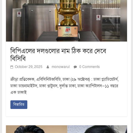
বিপিএলের দলগুলোর নাম ঠিক করে দেবে
বিসিবি
October 29, 2025
monowarul
0 Comments
ক্রীড়া প্রতিবেদক, এবিসিনিউজবিডি, ঢাকা (২৯ অক্টোবর) : ঢাকা গ্ল্যাডিয়েটর্স,
ঢাকা ডায়নামাইটস, ঢাকা প্লাটুনস, দুর্দান্ত ঢাকা, ঢাকা ক্যাপিটালস—১১ বছরে
এক ঢাকাই
বিস্তারিত