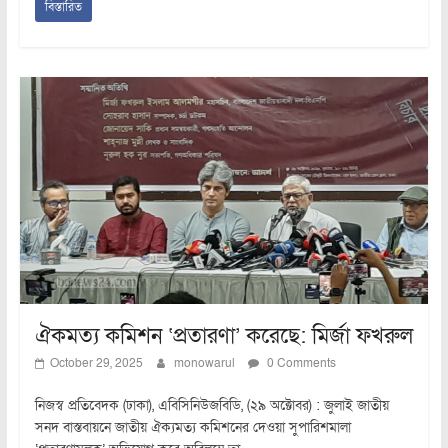
বিস্তারিত
ঐকমত্য কমিশন ‘প্রতারণা’ করেছে: মির্জা ফখরুল
October 29, 2025
monowarul
0 Comments
নিজস্ব প্রতিবেদক (ঢাকা), এবিসিনিউজবিডি, (২৯ অক্টোবর) : জুলাই জাতীয়
সনদ বাস্তবায়নে জাতীয় ঐক্যমত্য কমিশনের দেওয়া সুপারিশমালা