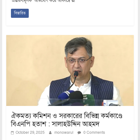
‘প্রতারণামূলক’ অভিযোগ করে অবিলম্বে তা
বিস্তারিত
ঐকমত্য কমিশন ও সরকারের বিভিন্ন কর্মকাণ্ডে
বিএনপি হতাশ : সালাহউদ্দিন আহমদ
October 29, 2025
monowarul
0 Comments