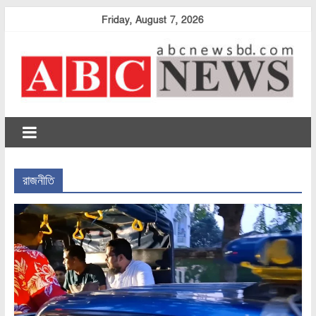
Skip
Friday, August 7, 2026
to
content
abcnewsbd
রাজনীতি