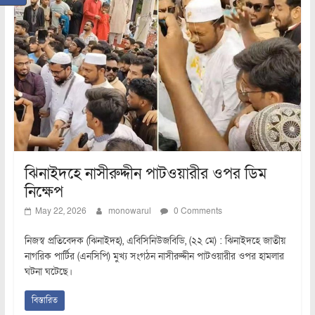
ঝিনাইদহে নাসীরুদ্দীন পাটওয়ারীর ওপর ডিম
নিক্ষেপ
May 22, 2026
monowarul
0 Comments
নিজস্ব প্রতিবেদক (ঝিনাইদহ), এবিসিনিউজবিডি, (২২ মে) : ঝিনাইদহে জাতীয়
নাগরিক পার্টির (এনসিপি) মুখ্য সংগঠন নাসীরুদ্দীন পাটওয়ারীর ওপর হামলার
ঘটনা ঘটেছে।
বিস্তারিত