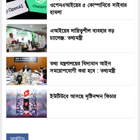
ওপেনএআইয়ের ৫ কোম্পানিতে সাইবার
হামলা
এআইয়ের দায়িত্বশীল ব্যবহার বড়
চ্যালেঞ্জ: তথ্যমন্ত্রী
তথ্য মন্ত্রণালয়ের বিদ্যমান আইন
সময়োপযোগী করা হবে : তথ্যমন্ত্রী
ইউটিউবে আসছে দৃষ্টিনন্দন ফিচার
আর্কাইভ