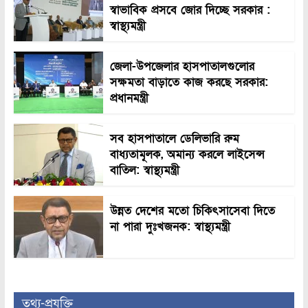
স্বাভাবিক প্রসবে জোর দিচ্ছে সরকার :
স্বাস্থ্যমন্ত্রী
জেলা-উপজেলার হাসপাতালগুলোর
সক্ষমতা বাড়াতে কাজ করছে সরকার:
প্রধানমন্ত্রী
সব হাসপাতালে ডেলিভারি রুম
বাধ্যতামূলক, অমান্য করলে লাইসেন্স
বাতিল: স্বাস্থ্যমন্ত্রী
উন্নত দেশের মতো চিকিৎসাসেবা দিতে
না পারা দুঃখজনক: স্বাস্থ্যমন্ত্রী
তথ্য-প্রযুক্তি