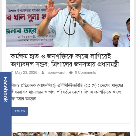
কর্মক্ষম হাত ও জনশক্তিকে কাজে লাগিয়েই
ভাগ্যবদল সম্ভব: ত্রিশালের জনসভায় প্রধানমন্ত্রী
May 23, 2026
monowarul
0 Comments
Facebook
নিজস্ব প্রতিবেদক (ময়মনসিংহ), এবিসিনিউজবিডি, (২৩ মে) : দেশের মানুষের
জীবনযাত্রার মানোন্নয়ন ও ভাগ্য পরিবর্তনে দেশের বিশাল জনশক্তিকে কাজে
লাগানোর আহ্বান
বিস্তারিত