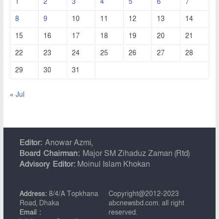
1
2
3
4
5
6
7
8
9
10
11
12
13
14
15
16
17
18
19
20
21
22
23
24
25
26
27
28
29
30
31
« Jul
Editor:
Anowar Azmi,
Board Chairman:
Major SM Zihaduz Zaman (Rtd)
Advisory Editor:
Moinul Islam Khokan
Address:
8/4/A Topkhana
Copyright@2012-2023
Road, Dhaka
abcnewsbd.com. all right
Email :
reserved.