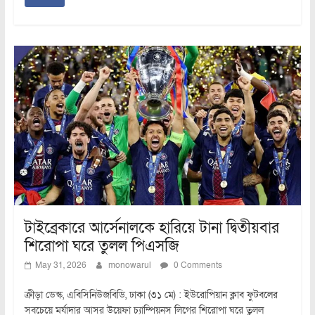
টাইব্রেকারে আর্সেনালকে হারিয়ে টানা দ্বিতীয়বার
শিরোপা ঘরে তুলল পিএসজি
May 31, 2026
monowarul
0 Comments
ক্রীড়া ডেস্ক, এবিসিনিউজবিডি, ঢাকা (৩১ মে) : ইউরোপিয়ান ক্লাব ফুটবলের
সবচেয়ে মর্যাদার আসর উয়েফা চ্যাম্পিয়নস লিগের শিরোপা ঘরে তুলল