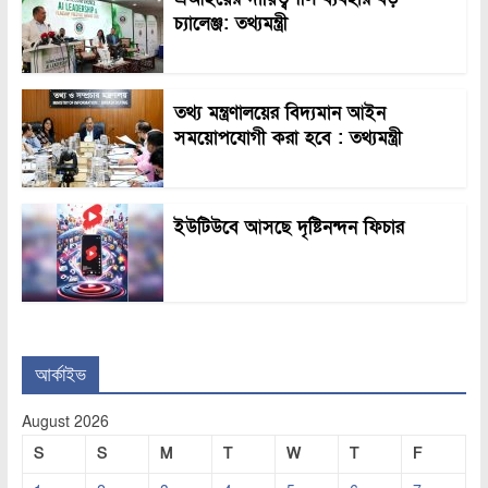
চ্যালেঞ্জ: তথ্যমন্ত্রী
তথ্য মন্ত্রণালয়ের বিদ্যমান আইন
সময়োপযোগী করা হবে : তথ্যমন্ত্রী
ইউটিউবে আসছে দৃষ্টিনন্দন ফিচার
আর্কাইভ
August 2026
S
S
M
T
W
T
F