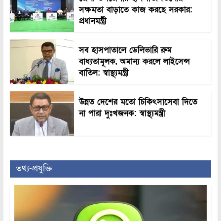
সক্ষমতা বাড়াতে কাজ করছে সরকার:
প্রধানমন্ত্রী
সব হাসপাতালে ডেলিভারি রুম
বাধ্যতামূলক, অমান্য করলে লাইসেন্স
বাতিল: স্বাস্থ্যমন্ত্রী
উন্নত দেশের মতো চিকিৎসাসেবা দিতে
না পারা দুঃখজনক: স্বাস্থ্যমন্ত্রী
তথ্য-প্রযুক্তি