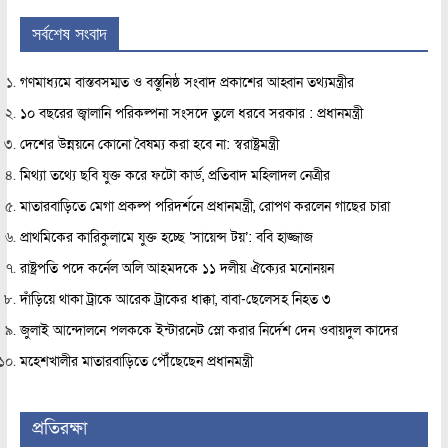
সর্বশেষ সংবাদ
গণমাধ্যমে বাস্তবসম্মত ও বস্তুনিষ্ঠ সংবাদ প্রকাশের আহ্বান তথ্যমন্ত্রীর
১০ বছরের জ্বালানি পরিকল্পনা সংসদে তুলে ধরবে সরকার : প্রধানমন্ত্রী
দেশের উন্নয়নে কোনো বৈষম্য করা হবে না: স্বরাষ্ট্রমন্ত্রী
মিথ্যা তথ্যে ছবি যুক্ত করে ফটো কার্ড, প্রতিবাদ মহিলাদল নেত্রীর
মাতারবাড়িতে মেগা প্রকল্প পরিদর্শনে প্রধানমন্ত্রী, রোপণ করলেন গাছের চারা
প্রাথমিকের কারিকুলামে যুক্ত হচ্ছে ‘সায়েন্স টয়’: ববি হাজ্জাজ
রাষ্ট্রপতি পদে কর্নেল অলি আহমদকে ১১ দলীয় ঐক্যের মনোনয়ন
দাঁড়িয়ে থাকা ট্রাকে আরেক ট্রাকের ধাক্কা, বাবা-ছেলেসহ নিহত ৩
জুলাই আন্দোলনে পলককে ইন্টারনেট স্লো করার নির্দেশ দেন ওবায়দুল কাদের
মহেশখালীর মাতারবাড়িতে পৌঁছেছেন প্রধানমন্ত্রী
প্রতিরক্ষা