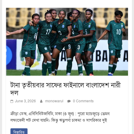
টানা তৃতীয়বার সাফের ফাইনালে বাংলাদেশ নারী
দল
June 3, 2026
monowarul
0 Comments
ক্রীড়া ডেস্ক, এবিসিনিউজবিডি, ঢাকা (৩ জুন) : পুরো ম্যাচজুড়ে তেমন
লক্ষ্যভেদী শট দেখা যায়নি। কিন্তু ঋতুপর্ণা চাকমা ও সাগরিকার দুই
বিস্তারিত