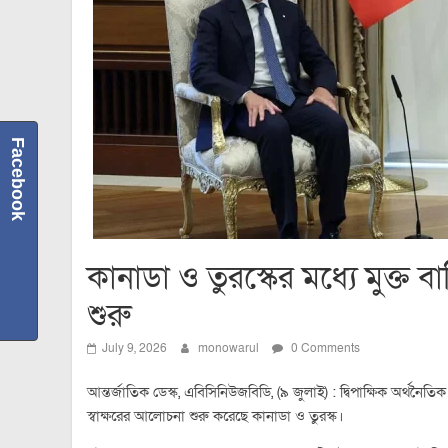
Facebook
কানাডা ও তুরস্কের মধ্যে মুক্ত ব
শুরু
July 9, 2026
monowarul
0 Comments
আন্তর্জাতিক ডেস্ক, এবিসিনিউজবিডি, (৯ জুলাই) : দ্বিপাক্ষিক অর্থনৈতি
স্বাক্ষরের আলোচনা শুরু করেছে কানাডা ও তুরস্ক।