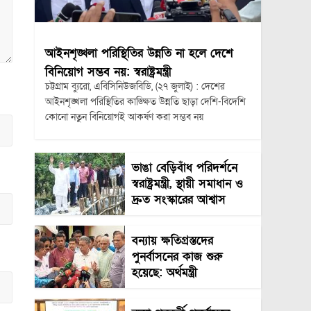
আইনশৃঙ্খলা পরিস্থিতির উন্নতি না হলে দেশে
বিনিয়োগ সম্ভব নয়: স্বরাষ্ট্রমন্ত্রী
চট্টগ্রাম ব্যুরো, এবিসিনিউজবিডি, (২৭ জুলাই) : দেশের
আইনশৃঙ্খলা পরিস্থিতির কাঙ্ক্ষিত উন্নতি ছাড়া দেশি-বিদেশি
কোনো নতুন বিনিয়োগই আকর্ষণ করা সম্ভব নয়
ভাঙা বেড়িবাঁধ পরিদর্শনে
স্বরাষ্ট্রমন্ত্রী, স্থায়ী সমাধান ও
দ্রুত সংস্কারের আশ্বাস
বন্যায় ক্ষতিগ্রস্তদের
পুনর্বাসনের কাজ শুরু
হয়েছে: অর্থমন্ত্রী