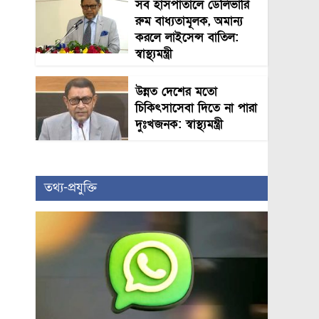
সব হাসপাতালে ডেলিভারি
রুম বাধ্যতামূলক, অমান্য
করলে লাইসেন্স বাতিল:
স্বাস্থ্যমন্ত্রী
উন্নত দেশের মতো
চিকিৎসাসেবা দিতে না পারা
দুঃখজনক: স্বাস্থ্যমন্ত্রী
তথ্য-প্রযুক্তি