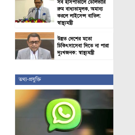
সব হাসপাতালে ডেলিভারি
রুম বাধ্যতামূলক, অমান্য
করলে লাইসেন্স বাতিল:
স্বাস্থ্যমন্ত্রী
উন্নত দেশের মতো
চিকিৎসাসেবা দিতে না পারা
দুঃখজনক: স্বাস্থ্যমন্ত্রী
তথ্য-প্রযুক্তি