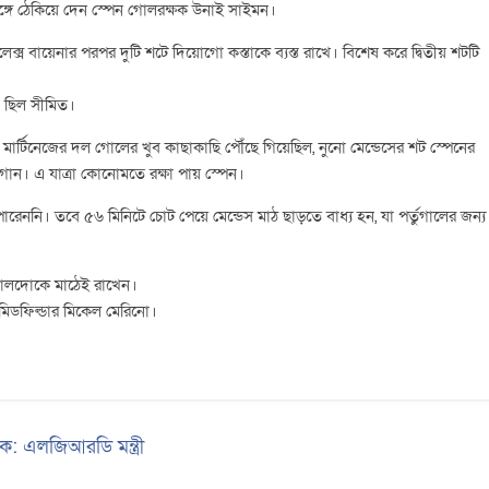
ঙ্গে ঠেকিয়ে দেন স্পেন গোলরক্ষক উনাই সাইমন।
েক্স বায়েনার পরপর দুটি শটে দিয়োগো কস্তাকে ব্যস্ত রাখে। বিশেষ করে দ্বিতীয় শটটি
াব ছিল সীমিত।
া মার্টিনেজের দল গোলের খুব কাছাকাছি পৌঁছে গিয়েছিল, নুনো মেন্ডেসের শট স্পেনের
গান। এ যাত্রা কোনোমতে রক্ষা পায় স্পেন।
পারেননি। তবে ৫৬ মিনিটে চোট পেয়ে মেন্ডেস মাঠ ছাড়তে বাধ্য হন, যা পর্তুগালের জন্য
োনালদোকে মাঠেই রাখেন।
ল মিডফিল্ডার মিকেল মেরিনো।
্রিক: এলজিআরডি মন্ত্রী