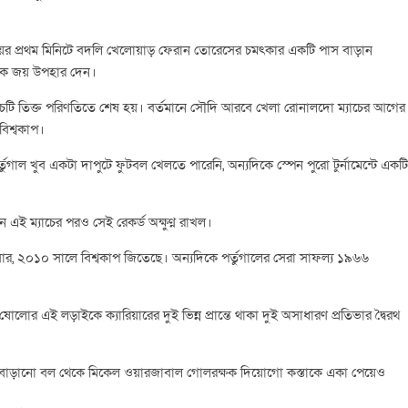
সময়ের প্রথম মিনিটে বদলি খেলোয়াড় ফেরান তোরেসের চমৎকার একটি পাস বাড়ান
নকে জয় উপহার দেন।
যাচটি তিক্ত পরিণতিতে শেষ হয়। বর্তমানে সৌদি আরবে খেলা রোনালদো ম্যাচের আগের
বিশ্বকাপ।
ুগাল খুব একটা দাপুটে ফুটবল খেলতে পারেনি, অন্যদিকে স্পেন পুরো টুর্নামেন্টে একটি
ন এই ম্যাচের পরও সেই রেকর্ড অক্ষুণ্ন রাখল।
একবার, ২০১০ সালে বিশ্বকাপ জিতেছে। অন্যদিকে পর্তুগালের সেরা সাফল্য ১৯৬৬
র এই লড়াইকে ক্যারিয়ারের দুই ভিন্ন প্রান্তে থাকা দুই অসাধারণ প্রতিভার দ্বৈরথ
োর বাড়ানো বল থেকে মিকেল ওয়ারজাবাল গোলরক্ষক দিয়োগো কস্তাকে একা পেয়েও