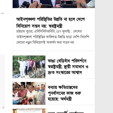
য়
→
আইনশৃঙ্খলা পরিস্থিতির উন্নতি না হলে দেশে
বিনিয়োগ সম্ভব নয়: স্বরাষ্ট্রমন্ত্রী
চট্টগ্রাম ব্যুরো, এবিসিনিউজবিডি, (২৭ জুলাই) : দেশের
আইনশৃঙ্খলা পরিস্থিতির কাঙ্ক্ষিত উন্নতি ছাড়া দেশি-বিদেশি
কোনো নতুন বিনিয়োগই আকর্ষণ করা সম্ভব নয়
ভাঙা বেড়িবাঁধ পরিদর্শনে
স্বরাষ্ট্রমন্ত্রী, স্থায়ী সমাধান ও
দ্রুত সংস্কারের আশ্বাস
বন্যায় ক্ষতিগ্রস্তদের
পুনর্বাসনের কাজ শুরু
হয়েছে: অর্থমন্ত্রী