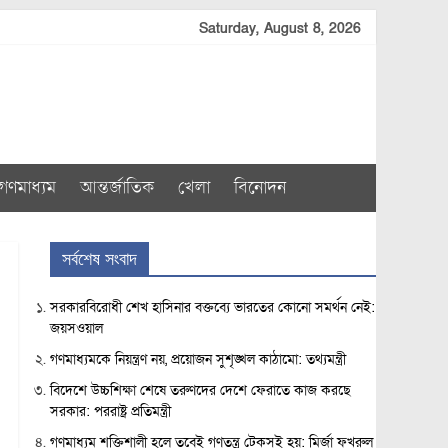
Saturday, August 8, 2026
গণমাধ্যম
আন্তর্জাতিক
খেলা
বিনোদন
সর্বশেষ সংবাদ
সরকারবিরোধী শেখ হাসিনার বক্তব্যে ভারতের কোনো সমর্থন নেই:
জয়সওয়াল
গণমাধ্যমকে নিয়ন্ত্রণ নয়, প্রয়োজন সুশৃঙ্খল কাঠামো: তথ্যমন্ত্রী
বিদেশে উচ্চশিক্ষা শেষে তরুণদের দেশে ফেরাতে কাজ করছে
সরকার: পররাষ্ট্র প্রতিমন্ত্রী
গণমাধ্যম শক্তিশালী হলে তবেই গণতন্ত্র টেকসই হয়: মির্জা ফখরুল