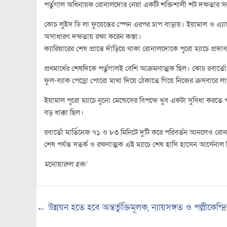
পর্তুগাল অধিনায়ক রোনালদোর নেয়া একটি শক্তিশালী শট দক্ষতার স
কোচ লুইস ডি লা ফুয়েন্তের স্পেন এরপর চাপ বাড়ায়। ইয়ামাল ও এ্যাল
অসাধারণ দক্ষতায় রক্ষা করেন কস্তা।
ক্যারিয়ারের শেষ প্রান্তে দাঁড়িয়ে থাকা রোনালদোকে পুরো ম্যাচে প্রভ
প্রথমার্ধের শেষদিকে পর্তুগালই বেশি আক্রমণাত্মক ছিল। কোচ রবার্তে
ফুল-ব্যাক পেড্রো পোরো মাথা দিয়ে ঠেকাতে গিয়ে নিজের ক্রসবারে লা
ইয়ামাল পুরো ম্যাচে নুনো মেন্ডেসের বিপক্ষে খুব একটা সুবিধা করতে 
বড় ধাক্কা ছিল।
রবার্তো মার্তিনেজ ৭১ ও ৮৩ মিনিটে দুটি করে পরিবর্তন আনলেও র
শেষ পর্যন্ত সতর্ক ও রক্ষণাত্মক এই ম্যাচে শেষ হাসি হাসেন আর্সেনা
মনোয়ারুল হক/
←
উন্নয়ন হতে হবে অন্তর্ভুক্তিমূলক, ন্যায়সঙ্গত ও পল্লীকেন্দ