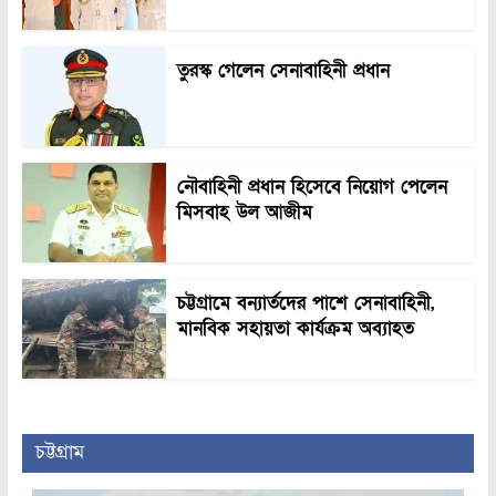
তুরস্ক গেলেন সেনাবাহিনী প্রধান
নৌবাহিনী প্রধান হিসেবে নিয়োগ পেলেন
মিসবাহ উল আজীম
চট্টগ্রামে বন্যার্তদের পাশে সেনাবাহিনী,
মানবিক সহায়তা কার্যক্রম অব্যাহত
চট্টগ্রাম