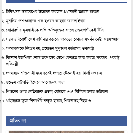
চিকিৎসক সমাবেশের উদ্বোধন করলেন প্রধানমন্ত্রী তারেক রহমান
মুসলিম দেশগুলোকে এক হওয়ার আহ্বান জানাল ইরান
সোনারগাঁয় স্কুলছাত্রীকে লাথি, অভিযুক্তের বদলে ভুক্তভোগীকেই টিসি
সরকারবিরোধী শেখ হাসিনার বক্তব্যে ভারতের কোনো সমর্থন নেই: জয়সওয়াল
গণমাধ্যমকে নিয়ন্ত্রণ নয়, প্রয়োজন সুশৃঙ্খল কাঠামো: তথ্যমন্ত্রী
বিদেশে উচ্চশিক্ষা শেষে তরুণদের দেশে ফেরাতে কাজ করছে সরকার: পররাষ্ট্র
প্রতিমন্ত্রী
গণমাধ্যম শক্তিশালী হলে তবেই গণতন্ত্র টেকসই হয়: মির্জা ফখরুল
২৩তম রাষ্ট্রপতি হিসেবে আলোচনায় যারা
শিশুদের ওপর নেতিবাচক প্রভাব, মেটাকে ৫৬৭ মিলিয়ন ডলার জরিমানা
থাইল্যান্ডে স্কুলে শিক্ষার্থীর বন্দুক হামলা, শিক্ষকসহ নিহত ৬
প্রতিরক্ষা