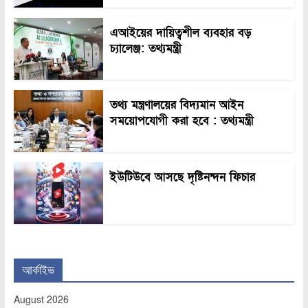
এআইয়ের দায়িত্বশীল ব্যবহার বড়
চ্যালেঞ্জ: তথ্যমন্ত্রী
তথ্য মন্ত্রণালয়ের বিদ্যমান আইন
সময়োপযোগী করা হবে : তথ্যমন্ত্রী
ইউটিউবে আসছে দৃষ্টিনন্দন ফিচার
আর্কাইভ
August 2026