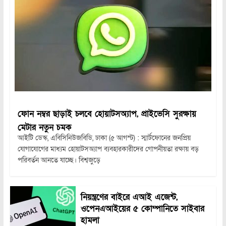
ফোন নম্বর ছাড়াই চলবে হোয়াটসঅ্যাপ, প্রাইভেসি সুরক্ষায়
মেটার নতুন চমক
আইটি ডেস্ক, এবিসিনিউজবিডি, ঢাকা (৫ আগস্ট) : স্মার্টফোনের জনপ্রিয়
যোগাযোগের মাধ্যম হোয়াটসঅ্যাপ ব্যবহারকারীদের গোপনীয়তা রক্ষায় বড়
পরিবর্তন আনতে যাচ্ছে। বিশ্বজুড়ে
নিয়ন্ত্রণের বাইরে এআই এজেন্ট,
ওপেনএআইয়ের ৫ কোম্পানিতে সাইবার
হামলা