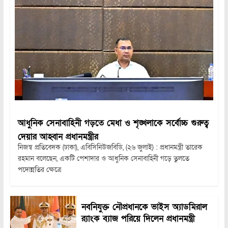
আধুনিক সেনাবাহিনী গড়তে মেধা ও শৃঙ্খলাকে সর্বোচ্চ গুরুত্ব
দেয়ার আহ্বান প্রধানমন্ত্রীর
নিজস্ব প্রতিবেদক (ঢাকা), এবিসিনিউজবিডি, (২৬ জুলাই) : প্রধানমন্ত্রী তারেক
রহমান বলেছেন, একটি পেশাদার ও আধুনিক সেনাবাহিনী গড়ে তুলতে
পদোন্নতির ক্ষেত্রে
নবনিযুক্ত নৌপ্রধানকে ভাইস অ্যাডমিরাল
র‍্যাংক ব্যাজ পরিয়ে দিলেন প্রধানমন্ত্রী