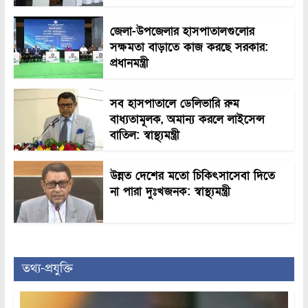
জেলা-উপজেলার হাসপাতালগুলোর
সক্ষমতা বাড়াতে কাজ করছে সরকার:
প্রধানমন্ত্রী
সব হাসপাতালে ডেলিভারি রুম
বাধ্যতামূলক, অমান্য করলে লাইসেন্স
বাতিল: স্বাস্থ্যমন্ত্রী
উন্নত দেশের মতো চিকিৎসাসেবা দিতে
না পারা দুঃখজনক: স্বাস্থ্যমন্ত্রী
তথ্য-প্রযুক্তি