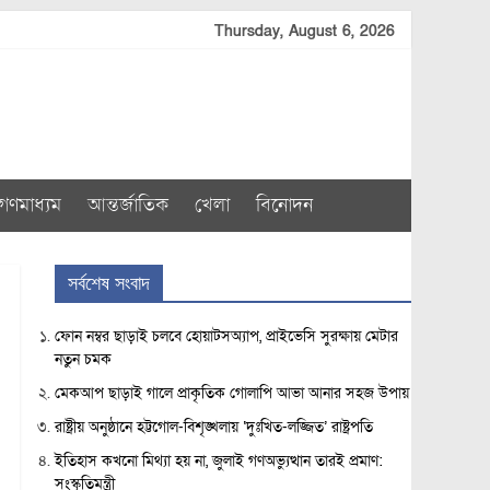
Thursday, August 6, 2026
গণমাধ্যম
আন্তর্জাতিক
খেলা
বিনোদন
সর্বশেষ সংবাদ
ফোন নম্বর ছাড়াই চলবে হোয়াটসঅ্যাপ, প্রাইভেসি সুরক্ষায় মেটার
নতুন চমক
মেকআপ ছাড়াই গালে প্রাকৃতিক গোলাপি আভা আনার সহজ উপায়
রাষ্ট্রীয় অনুষ্ঠানে হট্টগোল-বিশৃঙ্খলায় ‘দুঃখিত-লজ্জিত’ রাষ্ট্রপতি
ইতিহাস কখনো মিথ্যা হয় না, জুলাই গণঅভ্যুত্থান তারই প্রমাণ:
সংস্কৃতিমন্ত্রী