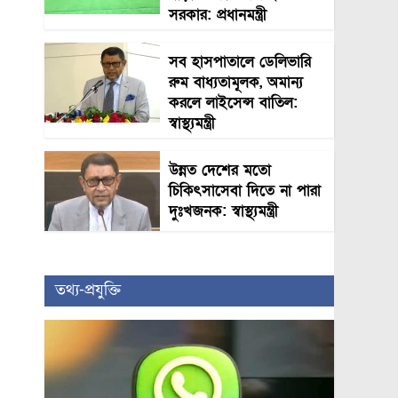
সরকার: প্রধানমন্ত্রী
সব হাসপাতালে ডেলিভারি
রুম বাধ্যতামূলক, অমান্য
করলে লাইসেন্স বাতিল:
স্বাস্থ্যমন্ত্রী
উন্নত দেশের মতো
চিকিৎসাসেবা দিতে না পারা
দুঃখজনক: স্বাস্থ্যমন্ত্রী
তথ্য-প্রযুক্তি