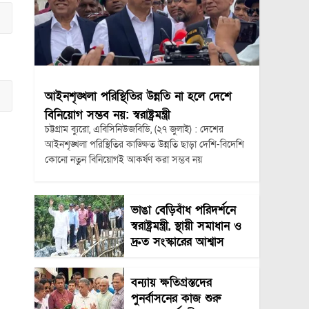
আইনশৃঙ্খলা পরিস্থিতির উন্নতি না হলে দেশে
বিনিয়োগ সম্ভব নয়: স্বরাষ্ট্রমন্ত্রী
চট্টগ্রাম ব্যুরো, এবিসিনিউজবিডি, (২৭ জুলাই) : দেশের
আইনশৃঙ্খলা পরিস্থিতির কাঙ্ক্ষিত উন্নতি ছাড়া দেশি-বিদেশি
কোনো নতুন বিনিয়োগই আকর্ষণ করা সম্ভব নয়
ভাঙা বেড়িবাঁধ পরিদর্শনে
স্বরাষ্ট্রমন্ত্রী, স্থায়ী সমাধান ও
দ্রুত সংস্কারের আশ্বাস
বন্যায় ক্ষতিগ্রস্তদের
পুনর্বাসনের কাজ শুরু