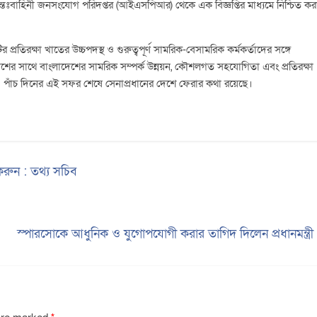
ঃবাহিনী জনসংযোগ পরিদপ্তর (আইএসপিআর) থেকে এক বিজ্ঞপ্তির মাধ্যমে নিশ্চিত কর
িরক্ষা খাতের উচ্চপদস্থ ও গুরুত্বপূর্ণ সামরিক-বেসামরিক কর্মকর্তাদের সঙ্গে
েশের সাথে বাংলাদেশের সামরিক সম্পর্ক উন্নয়ন, কৌশলগত সহযোগিতা এবং প্রতিরক্ষা
ে। পাঁচ দিনের এই সফর শেষে সেনাপ্রধানের দেশে ফেরার কথা রয়েছে।
রুন : তথ্য সচিব
স্পারসোকে আধুনিক ও যুগোপযোগী করার তাগিদ দিলেন প্রধানমন্ত্র