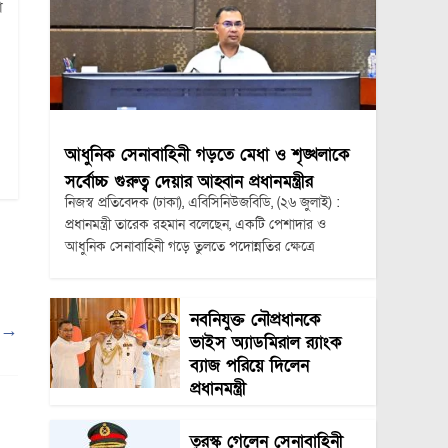
া
আধুনিক সেনাবাহিনী গড়তে মেধা ও শৃঙ্খলাকে
সর্বোচ্চ গুরুত্ব দেয়ার আহ্বান প্রধানমন্ত্রীর
নিজস্ব প্রতিবেদক (ঢাকা), এবিসিনিউজবিডি, (২৬ জুলাই) :
প্রধানমন্ত্রী তারেক রহমান বলেছেন, একটি পেশাদার ও
আধুনিক সেনাবাহিনী গড়ে তুলতে পদোন্নতির ক্ষেত্রে
নবনিযুক্ত নৌপ্রধানকে
ী
→
ভাইস অ্যাডমিরাল র‍্যাংক
ব্যাজ পরিয়ে দিলেন
প্রধানমন্ত্রী
তুরস্ক গেলেন সেনাবাহিনী