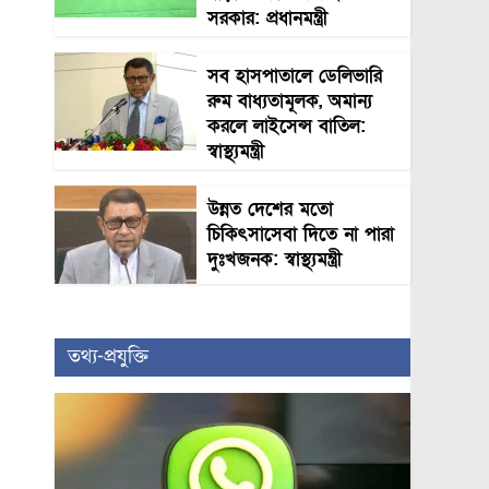
সরকার: প্রধানমন্ত্রী
সব হাসপাতালে ডেলিভারি
রুম বাধ্যতামূলক, অমান্য
করলে লাইসেন্স বাতিল:
স্বাস্থ্যমন্ত্রী
উন্নত দেশের মতো
চিকিৎসাসেবা দিতে না পারা
দুঃখজনক: স্বাস্থ্যমন্ত্রী
তথ্য-প্রযুক্তি