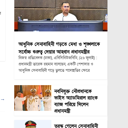
র
আধুনিক সেনাবাহিনী গড়তে মেধা ও শৃঙ্খলাকে
সর্বোচ্চ গুরুত্ব দেয়ার আহ্বান প্রধানমন্ত্রীর
নিজস্ব প্রতিবেদক (ঢাকা), এবিসিনিউজবিডি, (২৬ জুলাই) :
প্রধানমন্ত্রী তারেক রহমান বলেছেন, একটি পেশাদার ও
আধুনিক সেনাবাহিনী গড়ে তুলতে পদোন্নতির ক্ষেত্রে
নবনিযুক্ত নৌপ্রধানকে
ভাইস অ্যাডমিরাল র‍্যাংক
ন
→
ব্যাজ পরিয়ে দিলেন
প্রধানমন্ত্রী
তুরস্ক গেলেন সেনাবাহিনী