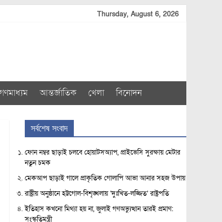
Thursday, August 6, 2026
গণমাধ্যম
আন্তর্জাতিক
খেলা
বিনোদন
সর্বশেষ সংবাদ
ফোন নম্বর ছাড়াই চলবে হোয়াটসঅ্যাপ, প্রাইভেসি সুরক্ষায় মেটার
নতুন চমক
মেকআপ ছাড়াই গালে প্রাকৃতিক গোলাপি আভা আনার সহজ উপায়
রাষ্ট্রীয় অনুষ্ঠানে হট্টগোল-বিশৃঙ্খলায় ‘দুঃখিত-লজ্জিত’ রাষ্ট্রপতি
ইতিহাস কখনো মিথ্যা হয় না, জুলাই গণঅভ্যুত্থান তারই প্রমাণ:
সংস্কৃতিমন্ত্রী