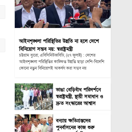
আইনশৃঙ্খলা পরিস্থিতির উন্নতি না হলে দেশে
বিনিয়োগ সম্ভব নয়: স্বরাষ্ট্রমন্ত্রী
চট্টগ্রাম ব্যুরো, এবিসিনিউজবিডি, (২৭ জুলাই) : দেশের
আইনশৃঙ্খলা পরিস্থিতির কাঙ্ক্ষিত উন্নতি ছাড়া দেশি-বিদেশি
কোনো নতুন বিনিয়োগই আকর্ষণ করা সম্ভব নয়
ভাঙা বেড়িবাঁধ পরিদর্শনে
স্বরাষ্ট্রমন্ত্রী, স্থায়ী সমাধান ও
দ্রুত সংস্কারের আশ্বাস
বন্যায় ক্ষতিগ্রস্তদের
পুনর্বাসনের কাজ শুরু