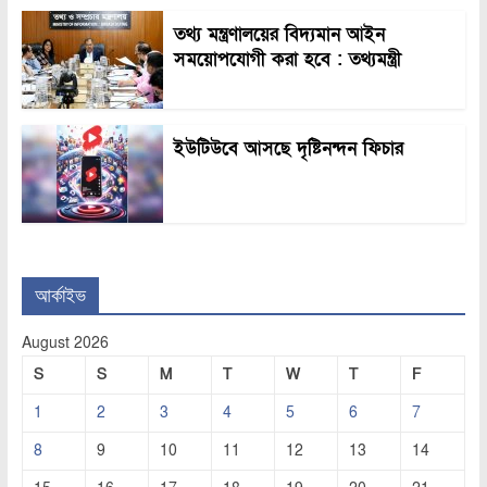
তথ্য মন্ত্রণালয়ের বিদ্যমান আইন
সময়োপযোগী করা হবে : তথ্যমন্ত্রী
ইউটিউবে আসছে দৃষ্টিনন্দন ফিচার
আর্কাইভ
August 2026
S
S
M
T
W
T
F
1
2
3
4
5
6
7
8
9
10
11
12
13
14