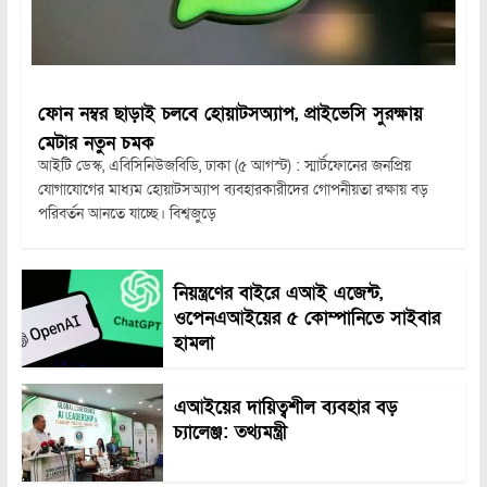
ফোন নম্বর ছাড়াই চলবে হোয়াটসঅ্যাপ, প্রাইভেসি সুরক্ষায়
মেটার নতুন চমক
আইটি ডেস্ক, এবিসিনিউজবিডি, ঢাকা (৫ আগস্ট) : স্মার্টফোনের জনপ্রিয়
যোগাযোগের মাধ্যম হোয়াটসঅ্যাপ ব্যবহারকারীদের গোপনীয়তা রক্ষায় বড়
পরিবর্তন আনতে যাচ্ছে। বিশ্বজুড়ে
নিয়ন্ত্রণের বাইরে এআই এজেন্ট,
ওপেনএআইয়ের ৫ কোম্পানিতে সাইবার
হামলা
এআইয়ের দায়িত্বশীল ব্যবহার বড়
চ্যালেঞ্জ: তথ্যমন্ত্রী