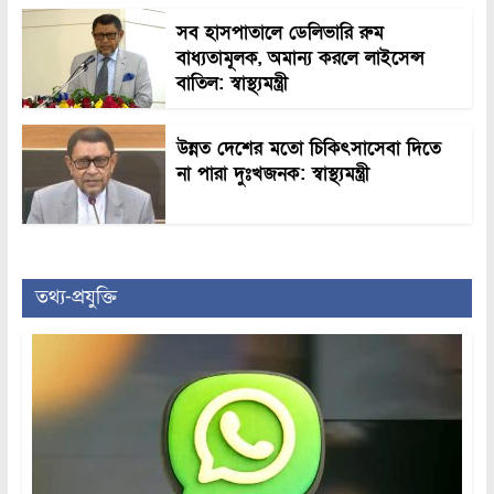
সব হাসপাতালে ডেলিভারি রুম
বাধ্যতামূলক, অমান্য করলে লাইসেন্স
বাতিল: স্বাস্থ্যমন্ত্রী
উন্নত দেশের মতো চিকিৎসাসেবা দিতে
না পারা দুঃখজনক: স্বাস্থ্যমন্ত্রী
তথ্য-প্রযুক্তি