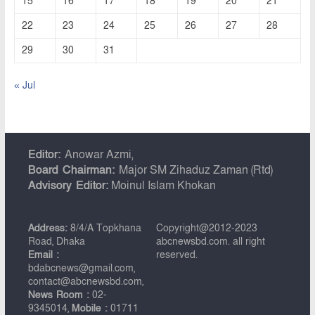
15
16
17
18
19
20
21
22
23
24
25
26
27
28
29
30
31
« Jul
Editor:
Anowar Azmi,
Board Chairman:
Major SM Zihaduz Zaman (Rtd)
Advisory Editor:
Moinul Islam Khokan
Address:
8/4/A Topkhana
Copyright@2012-2023
Road, Dhaka
abcnewsbd.com. all right
Email :
reserved.
bdabcnews@gmail.com,
contact@abcnewsbd.com,
News Room :
02-
9345014,
Mobile :
01711