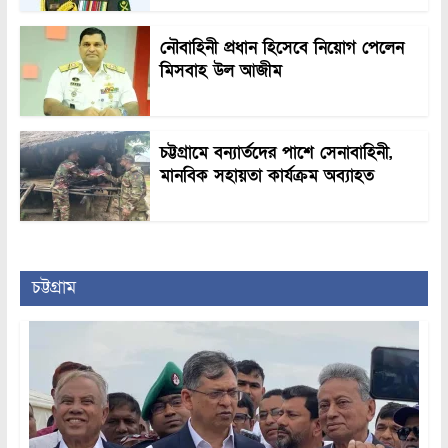
নৌবাহিনী প্রধান হিসেবে নিয়োগ পেলেন
মিসবাহ উল আজীম
চট্টগ্রামে বন্যার্তদের পাশে সেনাবাহিনী,
মানবিক সহায়তা কার্যক্রম অব্যাহত
চট্টগ্রাম