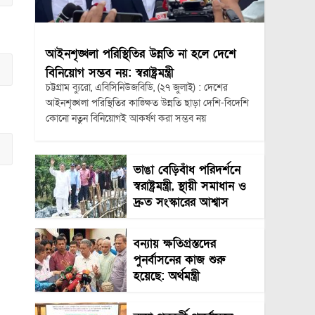
আইনশৃঙ্খলা পরিস্থিতির উন্নতি না হলে দেশে
বিনিয়োগ সম্ভব নয়: স্বরাষ্ট্রমন্ত্রী
চট্টগ্রাম ব্যুরো, এবিসিনিউজবিডি, (২৭ জুলাই) : দেশের
আইনশৃঙ্খলা পরিস্থিতির কাঙ্ক্ষিত উন্নতি ছাড়া দেশি-বিদেশি
কোনো নতুন বিনিয়োগই আকর্ষণ করা সম্ভব নয়
ভাঙা বেড়িবাঁধ পরিদর্শনে
স্বরাষ্ট্রমন্ত্রী, স্থায়ী সমাধান ও
দ্রুত সংস্কারের আশ্বাস
বন্যায় ক্ষতিগ্রস্তদের
পুনর্বাসনের কাজ শুরু
হয়েছে: অর্থমন্ত্রী