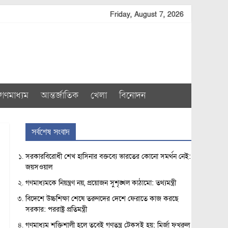
Friday, August 7, 2026
গণমাধ্যম
আন্তর্জাতিক
খেলা
বিনোদন
সর্বশেষ সংবাদ
সরকারবিরোধী শেখ হাসিনার বক্তব্যে ভারতের কোনো সমর্থন নেই:
জয়সওয়াল
গণমাধ্যমকে নিয়ন্ত্রণ নয়, প্রয়োজন সুশৃঙ্খল কাঠামো: তথ্যমন্ত্রী
বিদেশে উচ্চশিক্ষা শেষে তরুণদের দেশে ফেরাতে কাজ করছে
সরকার: পররাষ্ট্র প্রতিমন্ত্রী
গণমাধ্যম শক্তিশালী হলে তবেই গণতন্ত্র টেকসই হয়: মির্জা ফখরুল