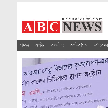
Skip
to
abcnewsbd
content
প্রচ্ছদ
জাতীয়
রাজনীতি
অর্থ-বাণিজ্য
প্রতিরক্ষা