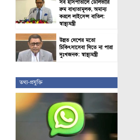
সব হাসপাতালে ডেলিভারি
রুম বাধ্যতামূলক, অমান্য
করলে লাইসেন্স বাতিল:
স্বাস্থ্যমন্ত্রী
উন্নত দেশের মতো
চিকিৎসাসেবা দিতে না পারা
দুঃখজনক: স্বাস্থ্যমন্ত্রী
তথ্য-প্রযুক্তি