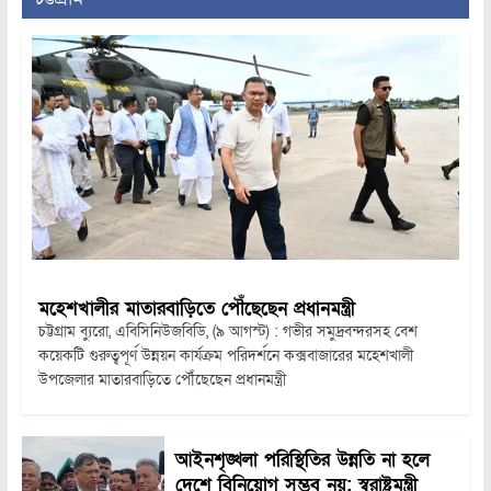
মহেশখালীর মাতারবাড়িতে পৌঁছেছেন প্রধানমন্ত্রী
চট্টগ্রাম ব্যুরো, এবিসিনিউজবিডি, (৯ আগস্ট) : গভীর সমুদ্রবন্দরসহ বেশ
কয়েকটি গুরুত্বপূর্ণ উন্নয়ন কার্যক্রম পরিদর্শনে কক্সবাজারের মহেশখালী
উপজেলার মাতারবাড়িতে পৌঁছেছেন প্রধানমন্ত্রী
আইনশৃঙ্খলা পরিস্থিতির উন্নতি না হলে
দেশে বিনিয়োগ সম্ভব নয়: স্বরাষ্ট্রমন্ত্রী