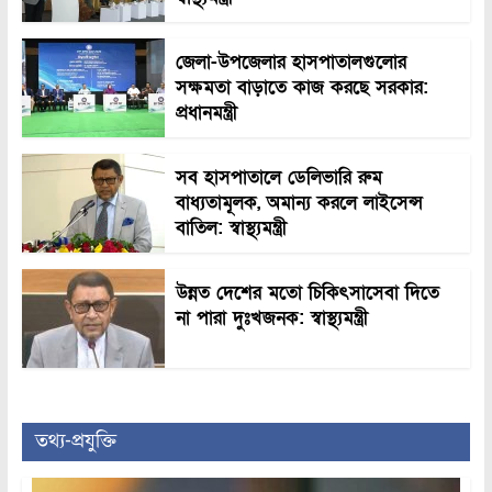
জেলা-উপজেলার হাসপাতালগুলোর
সক্ষমতা বাড়াতে কাজ করছে সরকার:
প্রধানমন্ত্রী
সব হাসপাতালে ডেলিভারি রুম
বাধ্যতামূলক, অমান্য করলে লাইসেন্স
বাতিল: স্বাস্থ্যমন্ত্রী
উন্নত দেশের মতো চিকিৎসাসেবা দিতে
না পারা দুঃখজনক: স্বাস্থ্যমন্ত্রী
তথ্য-প্রযুক্তি