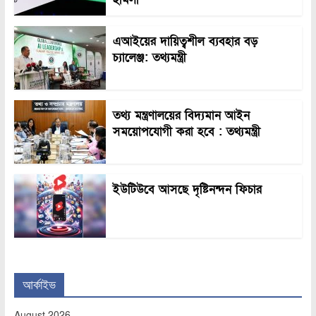
এআইয়ের দায়িত্বশীল ব্যবহার বড়
চ্যালেঞ্জ: তথ্যমন্ত্রী
তথ্য মন্ত্রণালয়ের বিদ্যমান আইন
সময়োপযোগী করা হবে : তথ্যমন্ত্রী
ইউটিউবে আসছে দৃষ্টিনন্দন ফিচার
আর্কাইভ
August 2026