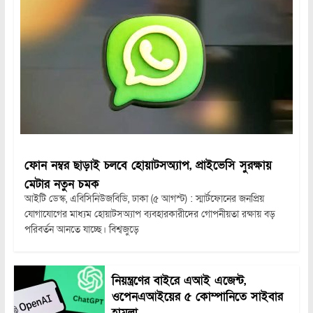
ফোন নম্বর ছাড়াই চলবে হোয়াটসঅ্যাপ, প্রাইভেসি সুরক্ষায়
মেটার নতুন চমক
আইটি ডেস্ক, এবিসিনিউজবিডি, ঢাকা (৫ আগস্ট) : স্মার্টফোনের জনপ্রিয়
যোগাযোগের মাধ্যম হোয়াটসঅ্যাপ ব্যবহারকারীদের গোপনীয়তা রক্ষায় বড়
পরিবর্তন আনতে যাচ্ছে। বিশ্বজুড়ে
নিয়ন্ত্রণের বাইরে এআই এজেন্ট,
ওপেনএআইয়ের ৫ কোম্পানিতে সাইবার
হামলা