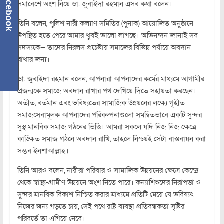
Facebook
সমাবেশে অংশ নিয়ে ডা. জুবাইদা রহমান এসব কথা বলেন।
তিনি বলেন, পুলিশ নারী কল্যাণ সমিতির (পুনাক) আয়োজিত অনুষ্ঠানে
উপস্থিত হতে পেরে আমার খুবই ভালো লাগছে। অভিনন্দন জানাই সব
সদস্যকে— তাদের নিরলস প্রচেষ্টায় সমাজের বিভিন্ন পর্যায়ে অবদান
রাখার জন্য।
ডা. জুবাইদা রহমান বলেন, আপনারা আপনাদের কর্মের মাধ্যমে আগামীর
প্রজন্মকে সমাজে অবদান রাখার পথ দেখিয়ে দিতে সহায়তা করছেন।
অতীত, বর্তমান এবং ভবিষ্যতের সামাজিক উন্নয়নের লক্ষ্যে গৃহীত
সমাজসেবামূলক আপনাদের পরিকল্পনাগুলো সমন্বিতভাবে একটি সুন্দর
সুস্থ মানবিক সমাজ গঠনের ভিত্তি। আমরা সকলে যদি নিজ নিজ ক্ষেত্রে
কাঙ্ক্ষিত সমাজ গঠনে অবদান রাখি, তাহলে নিশ্চয়ই সেটা বাস্তবায়ন করা
সম্ভব ইনশাআল্লাহ।
তিনি আরও বলেন, নারীরা পরিবার ও সামাজিক উন্নয়নের ক্ষেত্রে কেন্দ্রে
থেকে স্বাস্থ্য-গ্রামীণ উন্নয়নে অংশ নিতে পারে। কন্যাশিশুদের নিরাপত্তা ও
সুন্দর মানবিক বিকাশ নিশ্চিত করার মাধ্যমে প্রতিটি মেয়ে যে ভবিষ্যৎ
নিজের জন্য গড়তে চায়, সেই পথে রাষ্ট্র ব্যবস্থা প্রতিবন্ধকতা সৃষ্টির
পরিবর্তে তা এগিয়ে নেবে।