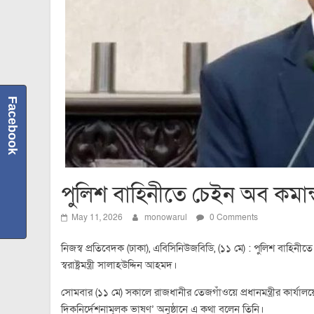
Facebook
পুলিশ বাহিনীতে চেইন অব কমান্ড ভাঙ
May 11, 2026
monowarul
0 Comments
নিজস্ব প্রতিবেদক (ঢাকা), এবিসিনিউজবিডি, (১১ মে) : পুলিশ বাহিনীত
স্বরাষ্ট্রমন্ত্রী সালাহউদ্দিন আহমদ।
সোমবার (১১ মে) সকালে রাজধানীর তেজগাঁওয়ে প্রধানমন্ত্রীর কার্যালয়ে
দিকনির্দেশনামূলক ভাষণ’ অনুষ্ঠানে এ কথা বলেন তিনি।