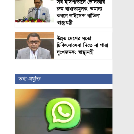
সব হাসপাতালে ডেলিভারি
রুম বাধ্যতামূলক, অমান্য
করলে লাইসেন্স বাতিল:
স্বাস্থ্যমন্ত্রী
উন্নত দেশের মতো
চিকিৎসাসেবা দিতে না পারা
দুঃখজনক: স্বাস্থ্যমন্ত্রী
তথ্য-প্রযুক্তি