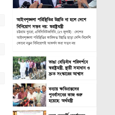
আইনশৃঙ্খলা পরিস্থিতির উন্নতি না হলে দেশে
বিনিয়োগ সম্ভব নয়: স্বরাষ্ট্রমন্ত্রী
চট্টগ্রাম ব্যুরো, এবিসিনিউজবিডি, (২৭ জুলাই) : দেশের
আইনশৃঙ্খলা পরিস্থিতির কাঙ্ক্ষিত উন্নতি ছাড়া দেশি-বিদেশি
কোনো নতুন বিনিয়োগই আকর্ষণ করা সম্ভব নয়
ভাঙা বেড়িবাঁধ পরিদর্শনে
স্বরাষ্ট্রমন্ত্রী, স্থায়ী সমাধান ও
দ্রুত সংস্কারের আশ্বাস
বন্যায় ক্ষতিগ্রস্তদের
পুনর্বাসনের কাজ শুরু
হয়েছে: অর্থমন্ত্রী