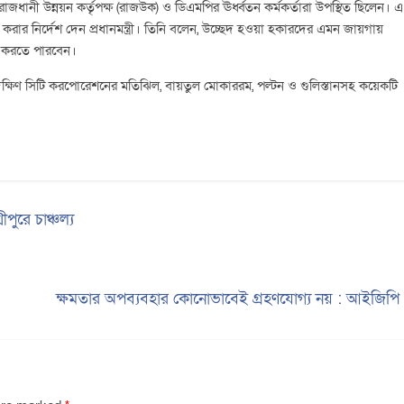
াজধানী উন্নয়ন কর্তৃপক্ষ (রাজউক) ও ডিএমপির ঊর্ধ্বতন কর্মকর্তারা উপস্থিত ছিলেন। এ
নির্ধারণ করার নির্দেশ দেন প্রধানমন্ত্রী। তিনি বলেন, উচ্ছেদ হওয়া হকারদের এমন জায়গায়
বসা করতে পারবেন।
 দক্ষিণ সিটি করপোরেশনের মতিঝিল, বায়তুল মোকাররম, পল্টন ও গুলিস্তানসহ কয়েকটি
ীপুরে চাঞ্চল্য
ক্ষমতার অপব্যবহার কোনোভাবেই গ্রহণযোগ্য নয় : আইজিপ