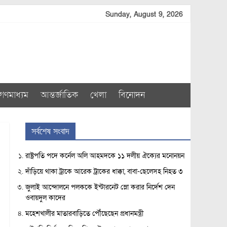
Sunday, August 9, 2026
গণমাধ্যম
আন্তর্জাতিক
খেলা
বিনোদন
সর্বশেষ সংবাদ
রাষ্ট্রপতি পদে কর্নেল অলি আহমদকে ১১ দলীয় ঐক্যের মনোনয়ন
দাঁড়িয়ে থাকা ট্রাকে আরেক ট্রাকের ধাক্কা, বাবা-ছেলেসহ নিহত ৩
জুলাই আন্দোলনে পলককে ইন্টারনেট স্লো করার নির্দেশ দেন
ওবায়দুল কাদের
মহেশখালীর মাতারবাড়িতে পৌঁছেছেন প্রধানমন্ত্রী