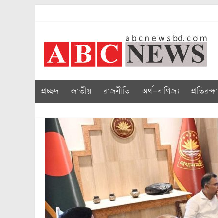
Skip
to
abcnewsbd
content
প্রচ্ছদ
জাতীয়
রাজনীতি
অর্থ-বাণিজ্য
প্রতিরক্ষা