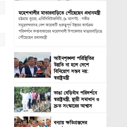
মহেশখালীর মাতারবাড়িতে পৌঁছেছেন প্রধানমন্ত্রী
চট্টগ্রাম ব্যুরো, এবিসিনিউজবিডি, (৯ আগস্ট) : গভীর
সমুদ্রবন্দরসহ বেশ কয়েকটি গুরুত্বপূর্ণ উন্নয়ন কার্যক্রম
পরিদর্শনে কক্সবাজারের মহেশখালী উপজেলার মাতারবাড়িতে
পৌঁছেছেন প্রধানমন্ত্রী
আইনশৃঙ্খলা পরিস্থিতির
উন্নতি না হলে দেশে
বিনিয়োগ সম্ভব নয়:
স্বরাষ্ট্রমন্ত্রী
ভাঙা বেড়িবাঁধ পরিদর্শনে
স্বরাষ্ট্রমন্ত্রী, স্থায়ী সমাধান ও
দ্রুত সংস্কারের আশ্বাস
বন্যায় ক্ষতিগ্রস্তদের