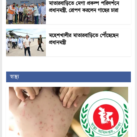
মাতারবাড়িতে মেগা প্রকল্প পরিদর্শনে
প্রধানমন্ত্রী, রোপণ করলেন গাছের চারা
মহেশখালীর মাতারবাড়িতে পৌঁছেছেন
প্রধানমন্ত্রী
স্বাস্থ্য