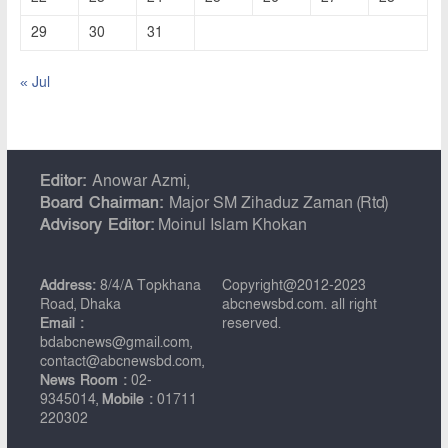
29
30
31
« Jul
Editor:
Anowar Azmi,
Board Chairman:
Major SM Zihaduz Zaman (Rtd)
Advisory Editor:
Moinul Islam Khokan
Address:
8/4/A Topkhana
Copyright@2012-2023
Road, Dhaka
abcnewsbd.com. all right
Email :
reserved.
bdabcnews@gmail.com,
contact@abcnewsbd.com,
News Room :
02-
9345014,
Mobile :
01711
220302