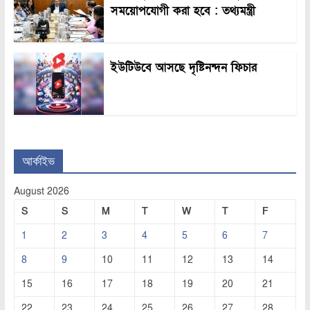
সময়োপযোগী করা হবে : তথ্যমন্ত্রী
ইউটিউবে আসছে দৃষ্টিনন্দন ফিচার
আর্কাইভ
August 2026
S
S
M
T
W
T
F
1
2
3
4
5
6
7
8
9
10
11
12
13
14
15
16
17
18
19
20
21
22
23
24
25
26
27
28