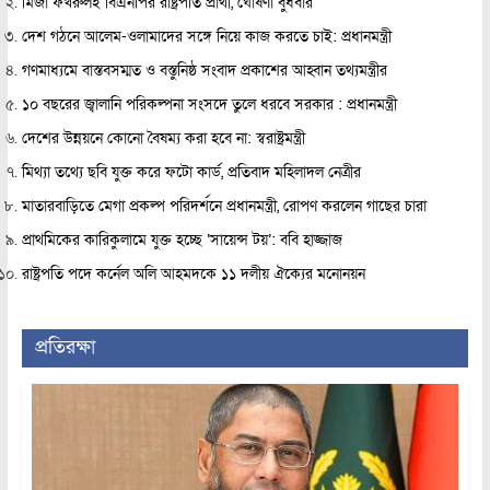
মির্জা ফখরুলই বিএনপির রাষ্ট্রপতি প্রার্থী, ঘোষণা বুধবার
দেশ গঠনে আলেম-ওলামাদের সঙ্গে নিয়ে কাজ করতে চাই: প্রধানমন্ত্রী
গণমাধ্যমে বাস্তবসম্মত ও বস্তুনিষ্ঠ সংবাদ প্রকাশের আহ্বান তথ্যমন্ত্রীর
১০ বছরের জ্বালানি পরিকল্পনা সংসদে তুলে ধরবে সরকার : প্রধানমন্ত্রী
দেশের উন্নয়নে কোনো বৈষম্য করা হবে না: স্বরাষ্ট্রমন্ত্রী
মিথ্যা তথ্যে ছবি যুক্ত করে ফটো কার্ড, প্রতিবাদ মহিলাদল নেত্রীর
মাতারবাড়িতে মেগা প্রকল্প পরিদর্শনে প্রধানমন্ত্রী, রোপণ করলেন গাছের চারা
প্রাথমিকের কারিকুলামে যুক্ত হচ্ছে ‘সায়েন্স টয়’: ববি হাজ্জাজ
রাষ্ট্রপতি পদে কর্নেল অলি আহমদকে ১১ দলীয় ঐক্যের মনোনয়ন
প্রতিরক্ষা