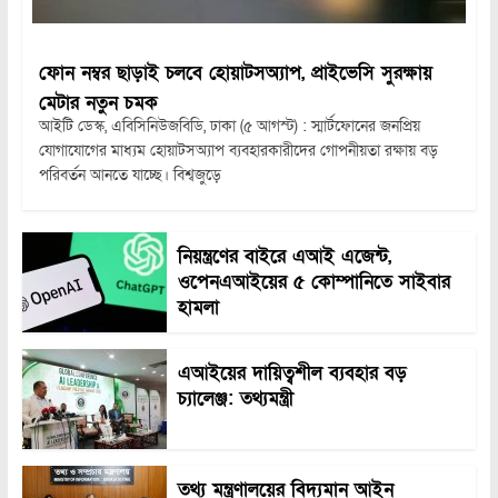
ফোন নম্বর ছাড়াই চলবে হোয়াটসঅ্যাপ, প্রাইভেসি সুরক্ষায়
মেটার নতুন চমক
আইটি ডেস্ক, এবিসিনিউজবিডি, ঢাকা (৫ আগস্ট) : স্মার্টফোনের জনপ্রিয়
যোগাযোগের মাধ্যম হোয়াটসঅ্যাপ ব্যবহারকারীদের গোপনীয়তা রক্ষায় বড়
পরিবর্তন আনতে যাচ্ছে। বিশ্বজুড়ে
নিয়ন্ত্রণের বাইরে এআই এজেন্ট,
ওপেনএআইয়ের ৫ কোম্পানিতে সাইবার
হামলা
এআইয়ের দায়িত্বশীল ব্যবহার বড়
চ্যালেঞ্জ: তথ্যমন্ত্রী
তথ্য মন্ত্রণালয়ের বিদ্যমান আইন