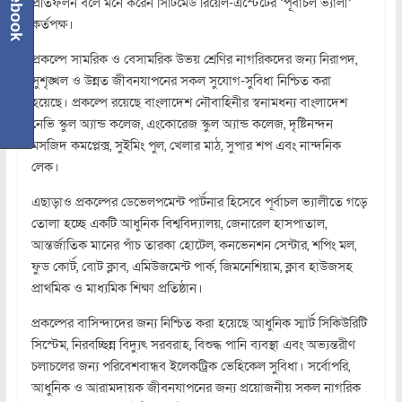
Facebook
প্রতিফলন বলে মনে করেন সিটিমেড রিয়েল-এস্টেটের ‘পূর্বাচল ভ্যালী’
কর্তপক্ষ।
প্রকল্পে সামরিক ও বেসামরিক উভয় শ্রেণির নাগরিকদের জন্য নিরাপদ,
সুশৃঙ্খল ও উন্নত জীবনযাপনের সকল সুযোগ-সুবিধা নিশ্চিত করা
হয়েছে। প্রকল্পে রয়েছে বাংলাদেশ নৌবাহিনীর স্বনামধন্য বাংলাদেশ
নেভি স্কুল অ্যান্ড কলেজ, এংকোরেজ স্কুল অ্যান্ড কলেজ, দৃষ্টিনন্দন
মসজিদ কমপ্লেক্স, সুইমিং পুল, খেলার মাঠ, সুপার শপ এবং নান্দনিক
লেক।
এছাড়াও প্রকল্পের ডেভেলপমেন্ট পার্টনার হিসেবে পূর্বাচল ভ্যালীতে গড়ে
তোলা হচ্ছে একটি আধুনিক বিশ্ববিদ্যালয়, জেনারেল হাসপাতাল,
আন্তর্জাতিক মানের পাঁচ তারকা হোটেল, কনভেনশন সেন্টার, শপিং মল,
ফুড কোর্ট, বোট ক্লাব, এমিউজমেন্ট পার্ক, জিমনেশিয়াম, ক্লাব হাউজসহ
প্রাথমিক ও মাধ্যমিক শিক্ষা প্রতিষ্ঠান।
প্রকল্পের বাসিন্দাদের জন্য নিশ্চিত করা হয়েছে আধুনিক স্মার্ট সিকিউরিটি
সিস্টেম, নিরবচ্ছিন্ন বিদ্যুৎ সরবরাহ, বিশুদ্ধ পানি ব্যবস্থা এবং অভ্যন্তরীণ
চলাচলের জন্য পরিবেশবান্ধব ইলেকট্রিক ভেহিকেল সুবিধা। সর্বোপরি,
আধুনিক ও আরামদায়ক জীবনযাপনের জন্য প্রয়োজনীয় সকল নাগরিক