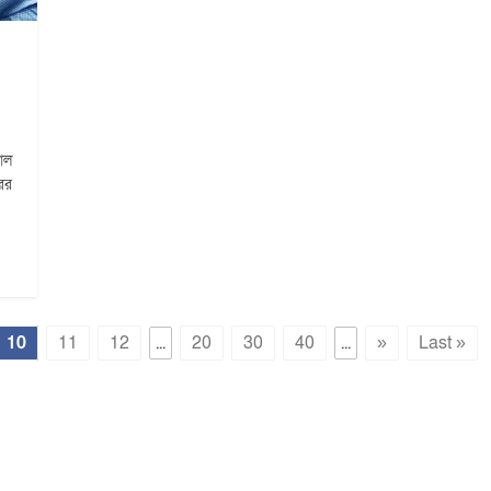
াল
ের
10
11
12
...
20
30
40
...
»
Last »