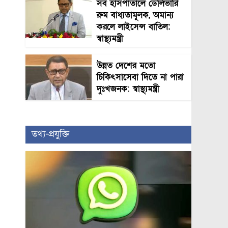
সব হাসপাতালে ডেলিভারি
রুম বাধ্যতামূলক, অমান্য
করলে লাইসেন্স বাতিল:
স্বাস্থ্যমন্ত্রী
উন্নত দেশের মতো
চিকিৎসাসেবা দিতে না পারা
দুঃখজনক: স্বাস্থ্যমন্ত্রী
তথ্য-প্রযুক্তি