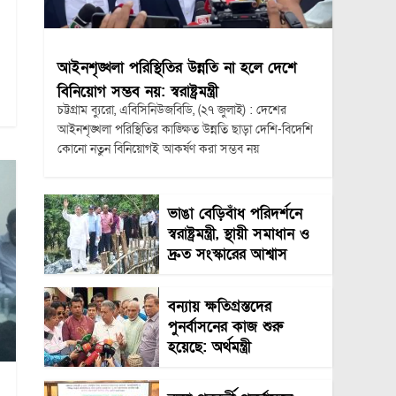
আইনশৃঙ্খলা পরিস্থিতির উন্নতি না হলে দেশে
বিনিয়োগ সম্ভব নয়: স্বরাষ্ট্রমন্ত্রী
চট্টগ্রাম ব্যুরো, এবিসিনিউজবিডি, (২৭ জুলাই) : দেশের
আইনশৃঙ্খলা পরিস্থিতির কাঙ্ক্ষিত উন্নতি ছাড়া দেশি-বিদেশি
কোনো নতুন বিনিয়োগই আকর্ষণ করা সম্ভব নয়
ভাঙা বেড়িবাঁধ পরিদর্শনে
স্বরাষ্ট্রমন্ত্রী, স্থায়ী সমাধান ও
দ্রুত সংস্কারের আশ্বাস
বন্যায় ক্ষতিগ্রস্তদের
পুনর্বাসনের কাজ শুরু
হয়েছে: অর্থমন্ত্রী