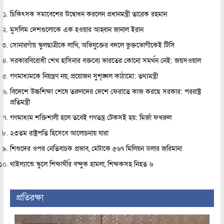
চিকিৎসক সমাবেশের উদ্বোধন করলেন প্রধানমন্ত্রী তারেক রহমান
মুসলিম দেশগুলোকে এক হওয়ার আহ্বান জানাল ইরান
সোনারগাঁয় স্কুলছাত্রীকে লাথি, অভিযুক্তের বদলে ভুক্তভোগীকেই টিসি
সরকারবিরোধী শেখ হাসিনার বক্তব্যে ভারতের কোনো সমর্থন নেই: জয়সওয়াল
গণমাধ্যমকে নিয়ন্ত্রণ নয়, প্রয়োজন সুশৃঙ্খল কাঠামো: তথ্যমন্ত্রী
বিদেশে উচ্চশিক্ষা শেষে তরুণদের দেশে ফেরাতে কাজ করছে সরকার: পররাষ্ট্র
প্রতিমন্ত্রী
গণমাধ্যম শক্তিশালী হলে তবেই গণতন্ত্র টেকসই হয়: মির্জা ফখরুল
২৩তম রাষ্ট্রপতি হিসেবে আলোচনায় যারা
শিশুদের ওপর নেতিবাচক প্রভাব, মেটাকে ৫৬৭ মিলিয়ন ডলার জরিমানা
থাইল্যান্ডে স্কুলে শিক্ষার্থীর বন্দুক হামলা, শিক্ষকসহ নিহত ৬
প্রতিরক্ষা