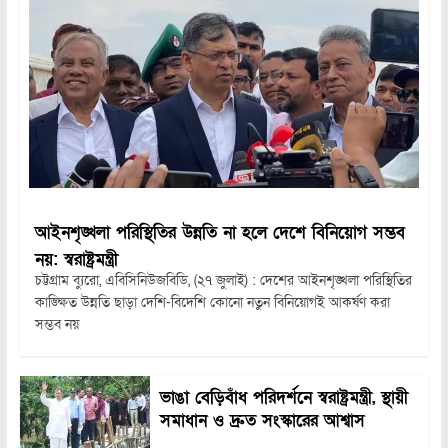
আইনশৃঙ্খলা পরিস্থিতির উন্নতি না হলে দেশে বিনিয়োগ সম্ভব
নয়: স্বরাষ্ট্রমন্ত্রী
চট্টগ্রাম ব্যুরো, এবিসিনিউজবিডি, (২৭ জুলাই) : দেশের আইনশৃঙ্খলা পরিস্থিতির
কাঙ্ক্ষিত উন্নতি ছাড়া দেশি-বিদেশি কোনো নতুন বিনিয়োগই আকর্ষণ করা
সম্ভব নয়
ভাঙা বেড়িবাঁধ পরিদর্শনে স্বরাষ্ট্রমন্ত্রী, স্থায়ী
সমাধান ও দ্রুত সংস্কারের আশ্বাস