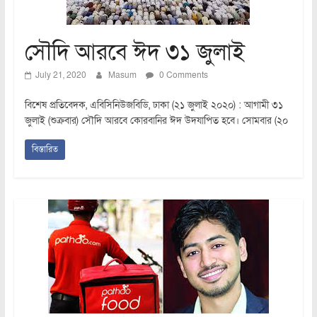
সৌদি আরবে ঈদ ৩১ জুলাই
July 21, 2020
Masum
0 Comments
বিশেষ প্রতিবেদক, এবিসিনিউজবিডি, ঢাকা (২১ জুলাই ২০২০) : আগামী ৩১
জুলাই (শুক্রবার) সৌদি আরবে কোরবানির ঈদ উদযাপিত হবে। সোমবার (২০
বিস্তারিত