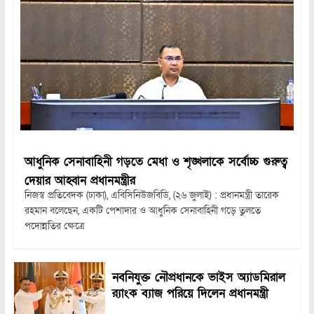
আধুনিক সেনাবাহিনী গড়তে মেধা ও শৃঙ্খলাকে সর্বোচ্চ গুরুত্ব
দেয়ার আহ্বান প্রধানমন্ত্রীর
নিজস্ব প্রতিবেদক (ঢাকা), এবিসিনিউজবিডি, (২৬ জুলাই) : প্রধানমন্ত্রী তারেক
রহমান বলেছেন, একটি পেশাদার ও আধুনিক সেনাবাহিনী গড়ে তুলতে
পদোন্নতির ক্ষেত্রে
নবনিযুক্ত নৌপ্রধানকে ভাইস অ্যাডমিরাল
র‍্যাংক ব্যাজ পরিয়ে দিলেন প্রধানমন্ত্রী