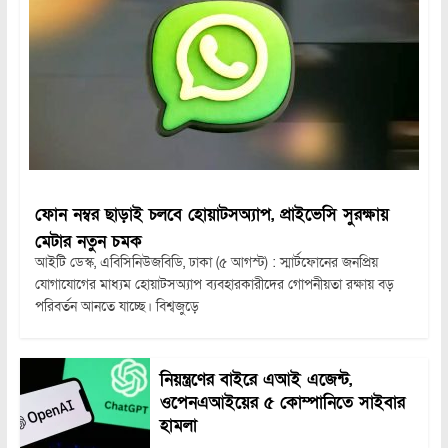
ফোন নম্বর ছাড়াই চলবে হোয়াটসঅ্যাপ, প্রাইভেসি সুরক্ষায়
মেটার নতুন চমক
আইটি ডেস্ক, এবিসিনিউজবিডি, ঢাকা (৫ আগস্ট) : স্মার্টফোনের জনপ্রিয়
যোগাযোগের মাধ্যম হোয়াটসঅ্যাপ ব্যবহারকারীদের গোপনীয়তা রক্ষায় বড়
পরিবর্তন আনতে যাচ্ছে। বিশ্বজুড়ে
নিয়ন্ত্রণের বাইরে এআই এজেন্ট,
ওপেনএআইয়ের ৫ কোম্পানিতে সাইবার
হামলা