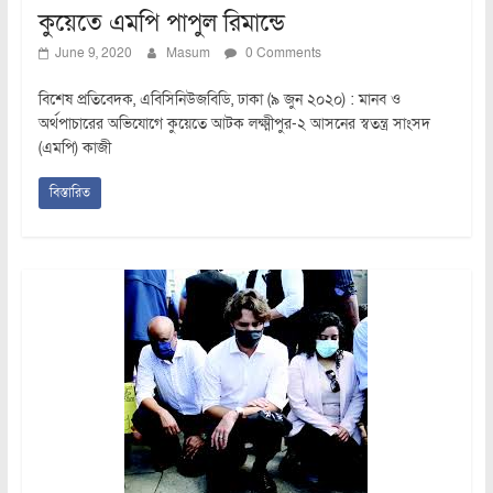
কুয়েতে এমপি পাপুল রিমান্ডে
June 9, 2020
Masum
0 Comments
বিশেষ প্রতিবেদক, এবিসিনিউজবিডি, ঢাকা (৯ জুন ২০২০) : মানব ও
অর্থপাচারের অভিযোগে কুয়েতে আটক লক্ষ্মীপুর-২ আসনের স্বতন্ত্র সাংসদ
(এমপি) কাজী
বিস্তারিত