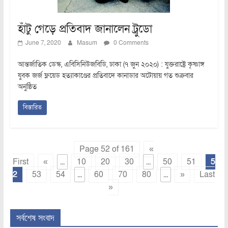
হাঁটু গেড়ে প্রতিবাদ জানালেন ট্রুডো
June 7, 2020
Masum
0 Comments
আন্তর্জাতিক ডেস্ক, এবিসিনিউজবিডি, ঢাকা (৭ জুন ২০২০) : যুক্তরাষ্ট্রে কৃষ্ণাঙ্গ
যুবক জর্জ ফ্লয়েড হত্যাকাণ্ডের প্রতিবাদে কানাডার অটোয়ায় গত শুক্রবার
অনুষ্ঠিত
বিস্তারিত
Page 52 of 161
«
First
«
...
10
20
30
...
50
51
5
2
53
54
...
60
70
80
...
»
Last
»
সর্বশেষ সংবাদ