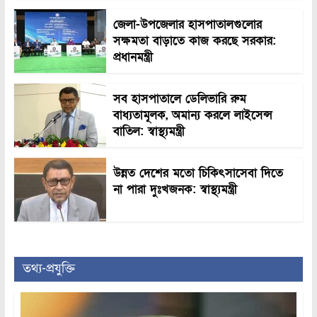
জেলা-উপজেলার হাসপাতালগুলোর
সক্ষমতা বাড়াতে কাজ করছে সরকার:
প্রধানমন্ত্রী
সব হাসপাতালে ডেলিভারি রুম
বাধ্যতামূলক, অমান্য করলে লাইসেন্স
বাতিল: স্বাস্থ্যমন্ত্রী
উন্নত দেশের মতো চিকিৎসাসেবা দিতে
না পারা দুঃখজনক: স্বাস্থ্যমন্ত্রী
তথ্য-প্রযুক্তি