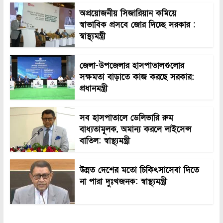
অপ্রয়োজনীয় সিজারিয়ান কমিয়ে
স্বাভাবিক প্রসবে জোর দিচ্ছে সরকার :
স্বাস্থ্যমন্ত্রী
জেলা-উপজেলার হাসপাতালগুলোর
সক্ষমতা বাড়াতে কাজ করছে সরকার:
প্রধানমন্ত্রী
সব হাসপাতালে ডেলিভারি রুম
বাধ্যতামূলক, অমান্য করলে লাইসেন্স
বাতিল: স্বাস্থ্যমন্ত্রী
উন্নত দেশের মতো চিকিৎসাসেবা দিতে
না পারা দুঃখজনক: স্বাস্থ্যমন্ত্রী