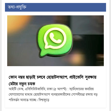
তথ্য-প্রযুক্তি
ফোন নম্বর ছাড়াই চলবে হোয়াটসঅ্যাপ, প্রাইভেসি সুরক্ষায়
মেটার নতুন চমক
আইটি ডেস্ক, এবিসিনিউজবিডি, ঢাকা (৫ আগস্ট) : স্মার্টফোনের জনপ্রিয়
যোগাযোগের মাধ্যম হোয়াটসঅ্যাপ ব্যবহারকারীদের গোপনীয়তা রক্ষায় বড়
পরিবর্তন আনতে যাচ্ছে। বিশ্বজুড়ে