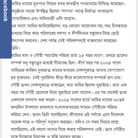
Facebook
আমির খানের মুখপাত্র বিয়ের খবর ভারতীয় গণমাধ্যমে নিশ্চিত করেছেন।
অনুষ্ঠানে আরো উপস্থিত ছিলেন ‘লাগান’-খ্যাত নির্মাতা আশুতোষ
গোয়ারিকার এবং অভিনেত্রী এলি আব্রাম।
এর আগে আমির জানিয়েছিলেন, বড় কোনো আয়োজন নয়, বরং নিবন্ধনের
মাধ্যমে বিয়ে করে পরিবারের সদস্য ও দীর্ঘদিনের বন্ধুদের নিয়ে ছোট্ট
উদ্যাপন করবেন। শেষ পর্যন্ত সেই পরিকল্পনাই বাস্তবায়ন করেছেন
তিনি।
আমির খান ও গৌরী স্প্র্যাটের পরিচয় প্রায় ২৫ বছর আগে। প্রথমে তাদের
সম্পর্ক শুধু বন্ধুত্বের মধ্যেই সীমাবদ্ধ ছিল। দীর্ঘ বছর পর ২০২৪ সালে
আমিরের কাজিন নুজহাত খানের মাধ্যমে বেঙ্গালুরুতে আবার যোগাযোগ
হয় দুজনের। সেই পুনর্মিলন ধীরে ধীরে ভালোবাসার সম্পর্কে রূপ নেয়।
গৌরী তখন বেঙ্গালুরুতে থাকতেন, আর আমির ছিলেন মুম্বাইয়ে। প্রায় এক
বছর পর গৌরী ছেলেকে নিয়ে মুম্বাইয়ে চলে আসেন। এর পর থেকেই তারা
একসঙ্গে বসবাস শুরু করেন। ২০২৫ সালের মার্চে আমির খানের ৬০তম
জন্মদিন উপলক্ষে প্রথমবার সংবাদমাধ্যমের সামনে গৌরীকে পরিচয়
করিয়ে দেন। তখন তিনি বলেছিলেন, জীবনের এই পর্যায়ে এসে নিজেকে
অনেক শান্ত ও পরিপূর্ণ অনুভব করছেন। যদিও সে সময় বিয়ের প্রশ্নে
বলেছিলেন, এই বয়সে আবার বিয়ে করার পরিকল্পনা নেই। তবে গৌরীর
সঙ্গে নিজেকে নিরাপদ ও স্বস্তি অনুভব করেন।