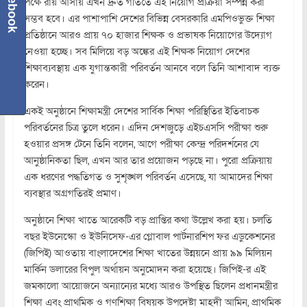
Facebook
পক্ষে রায় আসায় এখন দ্রুত গতিতে এই নিয়োগ প্রক্রিয়া সম্পন্ন করা
সম্ভব হবে। এর পাশাপাশি দেশের বিভিন্ন বেসরকারি এমপিওভুক্ত শিক্ষা
প্রতিষ্ঠানে আরও প্রায় ৭০ হাজার শিক্ষক ও প্রভাষক নিয়োগের উদ্যোগ
নেওয়া হচ্ছে। সব মিলিয়ে বড় অঙ্কের এই শিক্ষক নিয়োগ দেশের
শিক্ষাব্যবস্থায় এক যুগান্তকারী পরিবর্তন আনবে বলে তিনি আশাবাদ ব্যক্ত
করেন।
একই অনুষ্ঠানে শিক্ষামন্ত্রী দেশের সার্বিক শিক্ষা পরিস্থিতির ইতিবাচক
পরিবর্তনের চিত্র তুলে ধরেন। এদিন দেশজুড়ে এইচএসসি পরীক্ষা শুরু
হওয়ার প্রসঙ্গ টেনে তিনি বলেন, আগে পরীক্ষা কেন্দ্র পরিদর্শনের যে
আনুষ্ঠানিকতা ছিল, এখন আর তার প্রয়োজন পড়ছে না। পুরো প্রক্রিয়ায়
এক ধরণের পদ্ধতিগত ও সুশৃঙ্খল পরিবর্তন এসেছে, যা আমাদের শিক্ষা
ব্যবস্থার অগ্রগতিরই প্রমাণ।
অনুষ্ঠানে শিক্ষা খাতে আরেকটি বড় প্রাপ্তির কথা উল্লেখ করা হয়। চলতি
বছর ইউনেস্কো ও ইউনিসেফ-এর গ্লোবাল পার্টনারশিপ ফর এডুকেশনের
(জিপিই) আওতায় বাংলাদেশের শিক্ষা খাতের উন্নয়নে প্রায় ৯৯ মিলিয়ন
মার্কিন ডলারের বিপুল অর্থায়ন অনুমোদন করা হয়েছে। জিপিই-র এই
জমকালো আয়োজনে অন্যান্যের মধ্যে আরও উপস্থিত ছিলেন প্রধানমন্ত্রীর
শিক্ষা এবং প্রাথমিক ও গণশিক্ষা বিষয়ক উপদেষ্টা মাহদী আমিন, প্রাথমিক