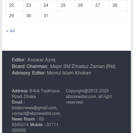
22
23
24
25
26
27
28
29
30
31
« Jul
Editor:
Anowar Azmi,
Board Chairman:
Major SM Zihaduz Zaman (Rtd)
Advisory Editor:
Moinul Islam Khokan
Address:
8/4/A Topkhana
Copyright@2012-2023
Road, Dhaka
abcnewsbd.com. all right
Email :
reserved.
bdabcnews@gmail.com,
contact@abcnewsbd.com,
News Room :
02-
9345014,
Mobile :
01711
220302