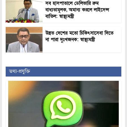
সব হাসপাতালে ডেলিভারি রুম
বাধ্যতামূলক, অমান্য করলে লাইসেন্স
বাতিল: স্বাস্থ্যমন্ত্রী
উন্নত দেশের মতো চিকিৎসাসেবা দিতে
না পারা দুঃখজনক: স্বাস্থ্যমন্ত্রী
তথ্য-প্রযুক্তি