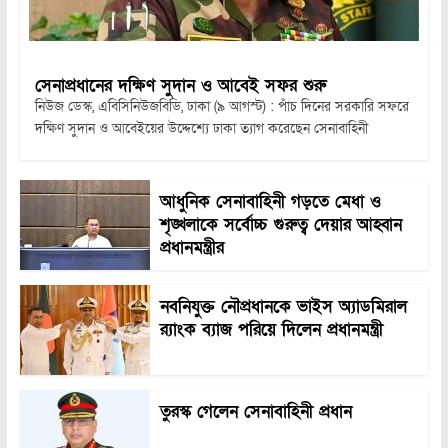
সেনাপ্রধানের দক্ষিণ সুদান ও আবেই সফর শুরু
নিউজ ডেস্ক, এবিসিনিউজবিডি, ঢাকা (৯ আগস্ট) : পাঁচ দিনের সরকারি সফরে
দক্ষিণ সুদান ও আবেইয়ের উদ্দেশ্যে ঢাকা ত্যাগ করেছেন সেনাবাহিনী
আধুনিক সেনাবাহিনী গড়তে মেধা ও
শৃঙ্খলাকে সর্বোচ্চ গুরুত্ব দেয়ার আহ্বান
প্রধানমন্ত্রীর
নবনিযুক্ত নৌপ্রধানকে ভাইস অ্যাডমিরাল
র‍্যাংক ব্যাজ পরিয়ে দিলেন প্রধানমন্ত্রী
তুরস্ক গেলেন সেনাবাহিনী প্রধান