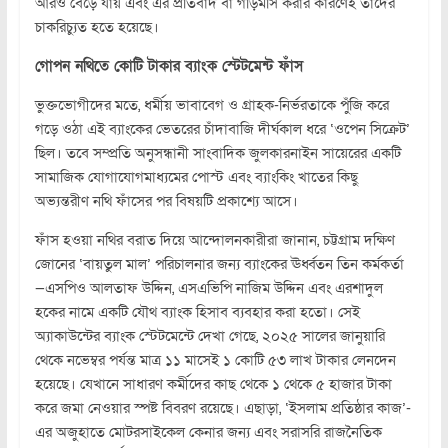
আরও বেড়ে যায় এবং এর প্রতিবাদ বা গড়িমসি করার কারণেই তাদের
চাকরিচ্যুত হতে হয়েছে।
গোপন নথিতে কোটি টাকার ব্যাংক স্টেটমেন্ট ফাঁস
ভুক্তভোগীদের মতে, ধর্মীয় ভাবাবেগ ও গ্রাহক-নির্ভরতাকে পুঁজি করে
গড়ে ওঠা এই ব্যাংকের ভেতরের চাঁদাবাজি দীর্ঘকাল ধরে ‘ওপেন সিক্রেট’
ছিল। তবে সম্প্রতি অনুসন্ধানী সাংবাদিক জুলকারনাইন সায়েরের একটি
সামাজিক যোগাযোগমাধ্যমের পোস্ট এবং ব্যাংকিং খাতের কিছু
অভ্যন্তরীণ নথি ফাঁসের পর বিষয়টি প্রকাশ্যে আসে।
ফাঁস হওয়া নথির বরাত দিয়ে আন্দোলনকারীরা জানান, চট্টগ্রাম দক্ষিণ
জোনের ‘বায়তুল মাল’ পরিচালনার জন্য ব্যাংকের ঊর্ধ্বতন তিন কর্মকর্তা
—এসপিও আলতাফ উদ্দিন, এসএভিপি নাজিম উদ্দিন এবং এরশাদুল
হকের নামে একটি যৌথ ব্যাংক হিসাব ব্যবহার করা হতো। সেই
অ্যাকাউন্টের ব্যাংক স্টেটমেন্টে দেখা গেছে, ২০২৫ সালের জানুয়ারি
থেকে নভেম্বর পর্যন্ত মাত্র ১১ মাসেই ১ কোটি ৫৩ লাখ টাকার লেনদেন
হয়েছে। যেখানে সাধারণ কর্মীদের কাছ থেকে ১ থেকে ৫ হাজার টাকা
করে জমা নেওয়ার স্পষ্ট বিবরণ রয়েছে। এছাড়া, ‘ইসলাম প্রতিষ্ঠার কাজ’-
এর অজুহাতে মোটরসাইকেল কেনার জন্য এবং সরাসরি রাজনৈতিক