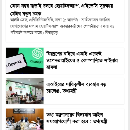
ফোন নম্বর ছাড়াই চলবে হোয়াটসঅ্যাপ, প্রাইভেসি সুরক্ষায়
মেটার নতুন চমক
আইটি ডেস্ক, এবিসিনিউজবিডি, ঢাকা (৫ আগস্ট) : স্মার্টফোনের জনপ্রিয়
যোগাযোগের মাধ্যম হোয়াটসঅ্যাপ ব্যবহারকারীদের গোপনীয়তা রক্ষায় বড়
পরিবর্তন আনতে যাচ্ছে। বিশ্বজুড়ে
নিয়ন্ত্রণের বাইরে এআই এজেন্ট,
ওপেনএআইয়ের ৫ কোম্পানিতে সাইবার
হামলা
এআইয়ের দায়িত্বশীল ব্যবহার বড়
চ্যালেঞ্জ: তথ্যমন্ত্রী
তথ্য মন্ত্রণালয়ের বিদ্যমান আইন
সময়োপযোগী করা হবে : তথ্যমন্ত্রী