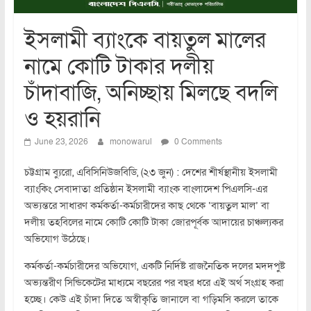
ইসলামী ব্যাংকে বায়তুল মালের
নামে কোটি টাকার দলীয়
চাঁদাবাজি, অনিচ্ছায় মিলছে বদলি
ও হয়রানি
June 23, 2026
monowarul
0 Comments
চট্টগ্রাম ব্যুরো, এবিসিনিউজবিডি, (২৩ জুন) : দেশের শীর্ষস্থানীয় ইসলামী
ব্যাংকিং সেবাদাতা প্রতিষ্ঠান ইসলামী ব্যাংক বাংলাদেশ পিএলসি-এর
অভ্যন্তরে সাধারণ কর্মকর্তা-কর্মচারীদের কাছ থেকে ‘বায়তুল মাল’ বা
দলীয় তহবিলের নামে কোটি কোটি টাকা জোরপূর্বক আদায়ের চাঞ্চল্যকর
অভিযোগ উঠেছে।
কর্মকর্তা-কর্মচারীদের অভিযোগ, একটি নির্দিষ্ট রাজনৈতিক দলের মদদপুষ্ট
অভ্যন্তরীণ সিন্ডিকেটের মাধ্যমে বছরের পর বছর ধরে এই অর্থ সংগ্রহ করা
হচ্ছে। কেউ এই চাঁদা দিতে অস্বীকৃতি জানালে বা গড়িমসি করলে তাকে