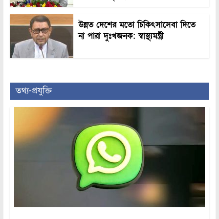
উন্নত দেশের মতো চিকিৎসাসেবা দিতে
না পারা দুঃখজনক: স্বাস্থ্যমন্ত্রী
তথ্য-প্রযুক্তি