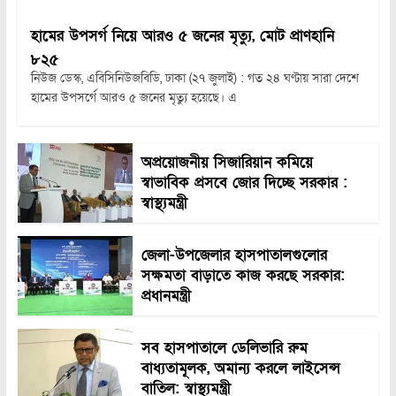
হামের উপসর্গ নিয়ে আরও ৫ জনের মৃত্যু, মোট প্রাণহানি
৮২৫
নিউজ ডেস্ক, এবিসিনিউজবিডি, ঢাকা (২৭ জুলাই) : গত ২৪ ঘণ্টায় সারা দেশে
হামের উপসর্গে আরও ৫ জনের মৃত্যু হয়েছে। এ
অপ্রয়োজনীয় সিজারিয়ান কমিয়ে
স্বাভাবিক প্রসবে জোর দিচ্ছে সরকার :
স্বাস্থ্যমন্ত্রী
জেলা-উপজেলার হাসপাতালগুলোর
সক্ষমতা বাড়াতে কাজ করছে সরকার:
প্রধানমন্ত্রী
সব হাসপাতালে ডেলিভারি রুম
বাধ্যতামূলক, অমান্য করলে লাইসেন্স
বাতিল: স্বাস্থ্যমন্ত্রী