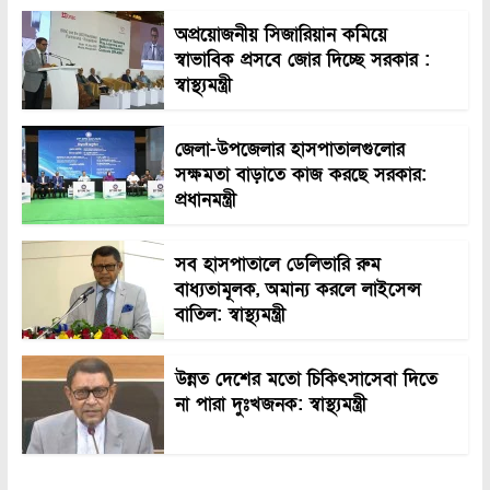
অপ্রয়োজনীয় সিজারিয়ান কমিয়ে
স্বাভাবিক প্রসবে জোর দিচ্ছে সরকার :
স্বাস্থ্যমন্ত্রী
জেলা-উপজেলার হাসপাতালগুলোর
সক্ষমতা বাড়াতে কাজ করছে সরকার:
প্রধানমন্ত্রী
সব হাসপাতালে ডেলিভারি রুম
বাধ্যতামূলক, অমান্য করলে লাইসেন্স
বাতিল: স্বাস্থ্যমন্ত্রী
উন্নত দেশের মতো চিকিৎসাসেবা দিতে
না পারা দুঃখজনক: স্বাস্থ্যমন্ত্রী