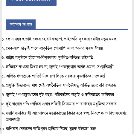
সর্বশেষ সংবাদ
ফোন নম্বর ছাড়াই চলবে হোয়াটসঅ্যাপ, প্রাইভেসি সুরক্ষায় মেটার নতুন চমক
মেকআপ ছাড়াই গালে প্রাকৃতিক গোলাপি আভা আনার সহজ উপায়
রাষ্ট্রীয় অনুষ্ঠানে হট্টগোল-বিশৃঙ্খলায় ‘দুঃখিত-লজ্জিত’ রাষ্ট্রপতি
ইতিহাস কখনো মিথ্যা হয় না, জুলাই গণঅভ্যুত্থান তারই প্রমাণ: সংস্কৃতিমন্ত্রী
অর্জিত গণতন্ত্রকে প্রাতিষ্ঠানিক রূপ দিতে সরকার দৃঢ়প্রতিজ্ঞ : তথ্যমন্ত্রী
প্রযুক্তি উদ্ভাবনের মাধ্যমেই অর্থনৈতিক সার্বভৌমত্ব অর্জিত হবে: ববি হাজ্জাজ
জুলাই গণ-অভ্যুত্থানের দুই বছর: পরিবর্তনের লড়াই ও ভবিষ্যতের অঙ্গীকার
দুই বাংলার গণ্ডি পেরিয়ে এবার দক্ষিণী সিনেমায় পা রাখছেন মধুমিতা সরকার
ফ্যাসিবাদবিরোধী আন্দোলনে হত্যাকাণ্ডের বিচার হবে স্বচ্ছ, নিরপেক্ষ ও বিশ্বাসযোগ্য:
প্রধানমন্ত্রী
রাশিয়ান সেনাদের ক্ষতিপূরণ হাতিয়ে নিচ্ছে ‘ব্ল্যাক উইডো’ চক্র