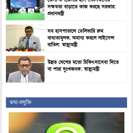
সক্ষমতা বাড়াতে কাজ করছে সরকার:
প্রধানমন্ত্রী
সব হাসপাতালে ডেলিভারি রুম
বাধ্যতামূলক, অমান্য করলে লাইসেন্স
বাতিল: স্বাস্থ্যমন্ত্রী
উন্নত দেশের মতো চিকিৎসাসেবা দিতে
না পারা দুঃখজনক: স্বাস্থ্যমন্ত্রী
তথ্য-প্রযুক্তি