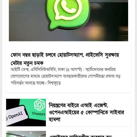
ফোন নম্বর ছাড়াই চলবে হোয়াটসঅ্যাপ, প্রাইভেসি সুরক্ষায়
মেটার নতুন চমক
আইটি ডেস্ক, এবিসিনিউজবিডি, ঢাকা (৫ আগস্ট) : স্মার্টফোনের জনপ্রিয়
যোগাযোগের মাধ্যম হোয়াটসঅ্যাপ ব্যবহারকারীদের গোপনীয়তা রক্ষায় বড়
পরিবর্তন আনতে যাচ্ছে। বিশ্বজুড়ে
নিয়ন্ত্রণের বাইরে এআই এজেন্ট,
ওপেনএআইয়ের ৫ কোম্পানিতে সাইবার
হামলা