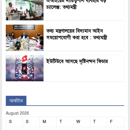
এআইয়ের দায়িত্বশীল ব্যবহার বড়
চ্যালেঞ্জ: তথ্যমন্ত্রী
তথ্য মন্ত্রণালয়ের বিদ্যমান আইন
সময়োপযোগী করা হবে : তথ্যমন্ত্রী
ইউটিউবে আসছে দৃষ্টিনন্দন ফিচার
আর্কাইভ
August 2026
S
S
M
T
W
T
F