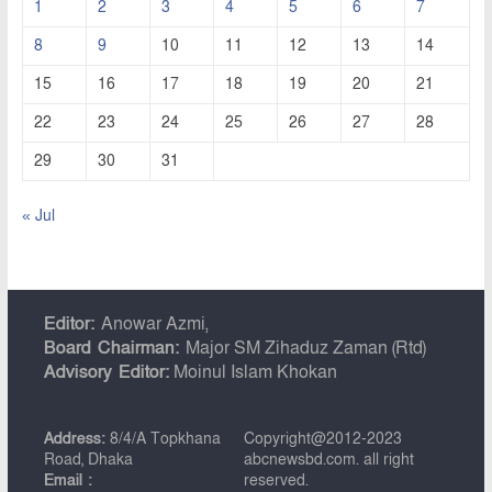
1
2
3
4
5
6
7
8
9
10
11
12
13
14
15
16
17
18
19
20
21
22
23
24
25
26
27
28
29
30
31
« Jul
Editor:
Anowar Azmi,
Board Chairman:
Major SM Zihaduz Zaman (Rtd)
Advisory Editor:
Moinul Islam Khokan
Address:
8/4/A Topkhana
Copyright@2012-2023
Road, Dhaka
abcnewsbd.com. all right
Email :
reserved.