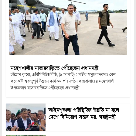
মহেশখালীর মাতারবাড়িতে পৌঁছেছেন প্রধানমন্ত্রী
চট্টগ্রাম ব্যুরো, এবিসিনিউজবিডি, (৯ আগস্ট) : গভীর সমুদ্রবন্দরসহ বেশ
কয়েকটি গুরুত্বপূর্ণ উন্নয়ন কার্যক্রম পরিদর্শনে কক্সবাজারের মহেশখালী
উপজেলার মাতারবাড়িতে পৌঁছেছেন প্রধানমন্ত্রী
আইনশৃঙ্খলা পরিস্থিতির উন্নতি না হলে
দেশে বিনিয়োগ সম্ভব নয়: স্বরাষ্ট্রমন্ত্রী