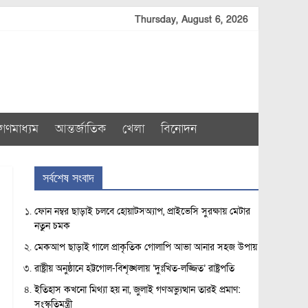
Thursday, August 6, 2026
গণমাধ্যম
আন্তর্জাতিক
খেলা
বিনোদন
সর্বশেষ সংবাদ
ফোন নম্বর ছাড়াই চলবে হোয়াটসঅ্যাপ, প্রাইভেসি সুরক্ষায় মেটার
নতুন চমক
মেকআপ ছাড়াই গালে প্রাকৃতিক গোলাপি আভা আনার সহজ উপায়
রাষ্ট্রীয় অনুষ্ঠানে হট্টগোল-বিশৃঙ্খলায় ‘দুঃখিত-লজ্জিত’ রাষ্ট্রপতি
ইতিহাস কখনো মিথ্যা হয় না, জুলাই গণঅভ্যুত্থান তারই প্রমাণ:
সংস্কৃতিমন্ত্রী