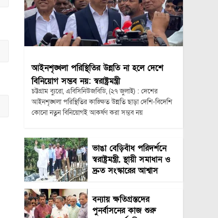
আইনশৃঙ্খলা পরিস্থিতির উন্নতি না হলে দেশে
বিনিয়োগ সম্ভব নয়: স্বরাষ্ট্রমন্ত্রী
চট্টগ্রাম ব্যুরো, এবিসিনিউজবিডি, (২৭ জুলাই) : দেশের
আইনশৃঙ্খলা পরিস্থিতির কাঙ্ক্ষিত উন্নতি ছাড়া দেশি-বিদেশি
কোনো নতুন বিনিয়োগই আকর্ষণ করা সম্ভব নয়
ভাঙা বেড়িবাঁধ পরিদর্শনে
স্বরাষ্ট্রমন্ত্রী, স্থায়ী সমাধান ও
দ্রুত সংস্কারের আশ্বাস
বন্যায় ক্ষতিগ্রস্তদের
পুনর্বাসনের কাজ শুরু