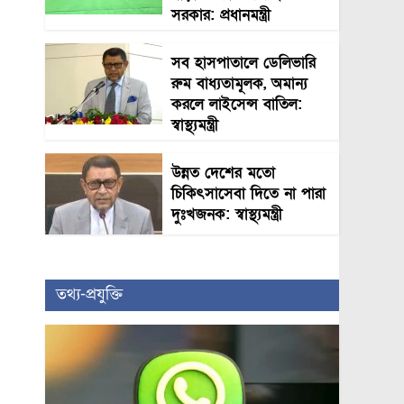
সরকার: প্রধানমন্ত্রী
সব হাসপাতালে ডেলিভারি
রুম বাধ্যতামূলক, অমান্য
করলে লাইসেন্স বাতিল:
স্বাস্থ্যমন্ত্রী
উন্নত দেশের মতো
চিকিৎসাসেবা দিতে না পারা
দুঃখজনক: স্বাস্থ্যমন্ত্রী
তথ্য-প্রযুক্তি