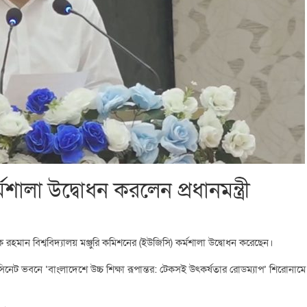
ালা উদ্বোধন করলেন প্রধানমন্ত্রী
রেক রহমান বিশ্ববিদ্যালয় মঞ্জুরি কমিশনের (ইউজিসি) কর্মশালা উদ্বোধন করেছেন।
িনেট ভবনে ‘বাংলাদেশে উচ্চ শিক্ষা রূপান্তর: টেকসই উৎকর্ষতার রোডম্যাপ’ শিরোনামে