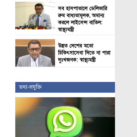
সব হাসপাতালে ডেলিভারি
রুম বাধ্যতামূলক, অমান্য
করলে লাইসেন্স বাতিল:
স্বাস্থ্যমন্ত্রী
উন্নত দেশের মতো
চিকিৎসাসেবা দিতে না পারা
দুঃখজনক: স্বাস্থ্যমন্ত্রী
তথ্য-প্রযুক্তি