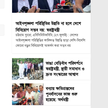
আইনশৃঙ্খলা পরিস্থিতির উন্নতি না হলে দেশে
বিনিয়োগ সম্ভব নয়: স্বরাষ্ট্রমন্ত্রী
চট্টগ্রাম ব্যুরো, এবিসিনিউজবিডি, (২৭ জুলাই) : দেশের
আইনশৃঙ্খলা পরিস্থিতির কাঙ্ক্ষিত উন্নতি ছাড়া দেশি-বিদেশি
কোনো নতুন বিনিয়োগই আকর্ষণ করা সম্ভব নয়
ভাঙা বেড়িবাঁধ পরিদর্শনে
স্বরাষ্ট্রমন্ত্রী, স্থায়ী সমাধান ও
দ্রুত সংস্কারের আশ্বাস
বন্যায় ক্ষতিগ্রস্তদের
পুনর্বাসনের কাজ শুরু
হয়েছে: অর্থমন্ত্রী