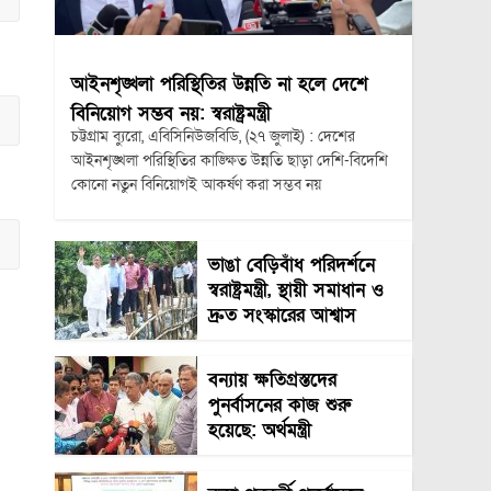
আইনশৃঙ্খলা পরিস্থিতির উন্নতি না হলে দেশে
বিনিয়োগ সম্ভব নয়: স্বরাষ্ট্রমন্ত্রী
চট্টগ্রাম ব্যুরো, এবিসিনিউজবিডি, (২৭ জুলাই) : দেশের
আইনশৃঙ্খলা পরিস্থিতির কাঙ্ক্ষিত উন্নতি ছাড়া দেশি-বিদেশি
কোনো নতুন বিনিয়োগই আকর্ষণ করা সম্ভব নয়
ভাঙা বেড়িবাঁধ পরিদর্শনে
স্বরাষ্ট্রমন্ত্রী, স্থায়ী সমাধান ও
দ্রুত সংস্কারের আশ্বাস
বন্যায় ক্ষতিগ্রস্তদের
পুনর্বাসনের কাজ শুরু
হয়েছে: অর্থমন্ত্রী