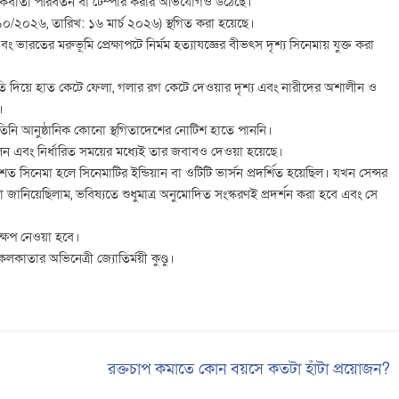
বার্তা পরিবর্তন বা টেম্পার করার অভিযোগও উঠেছে।
১০/২০২৬, তারিখ: ১৬ মার্চ ২০২৬) স্থগিত করা হয়েছে।
রতের মরুভূমি প্রেক্ষাপটে নির্মম হত্যাযজ্ঞের বীভৎস দৃশ্য সিনেমায় যুক্ত করা
াপাতি দিয়ে হাত কেটে ফেলা, গলার রগ কেটে দেওয়ার দৃশ্য এবং নারীদের অশালীন ও
।
িনি আনুষ্ঠানিক কোনো স্থগিতাদেশের নোটিশ হাতে পাননি।
লেন এবং নির্ধারিত সময়ের মধ্যেই তার জবাবও দেওয়া হয়েছে।
ুলবশত সিনেমা হলে সিনেমাটির ইন্ডিয়ান বা ওটিটি ভার্সন প্রদর্শিত হয়েছিল। যখন সেন্সর
নিয়েছিলাম, ভবিষ্যতে শুধুমাত্র অনুমোদিত সংস্করণই প্রদর্শন করা হবে এবং সে
্ষেপ নেওয়া হবে।
তার অভিনেত্রী জ্যোতির্ময়ী কুণ্ডু।
রক্তচাপ কমাতে কোন বয়সে কতটা হাঁটা প্রয়োজন