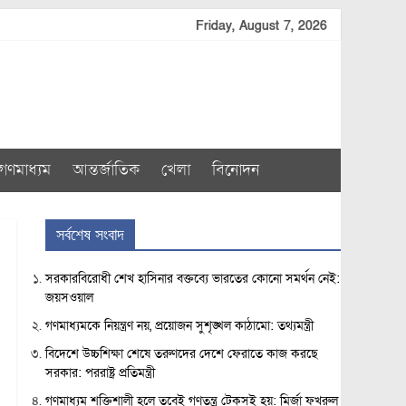
Friday, August 7, 2026
গণমাধ্যম
আন্তর্জাতিক
খেলা
বিনোদন
সর্বশেষ সংবাদ
সরকারবিরোধী শেখ হাসিনার বক্তব্যে ভারতের কোনো সমর্থন নেই:
জয়সওয়াল
গণমাধ্যমকে নিয়ন্ত্রণ নয়, প্রয়োজন সুশৃঙ্খল কাঠামো: তথ্যমন্ত্রী
বিদেশে উচ্চশিক্ষা শেষে তরুণদের দেশে ফেরাতে কাজ করছে
সরকার: পররাষ্ট্র প্রতিমন্ত্রী
গণমাধ্যম শক্তিশালী হলে তবেই গণতন্ত্র টেকসই হয়: মির্জা ফখরুল