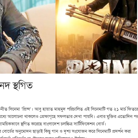
সনদ স্থগিত
ীত সিনেমা ‘প্রিন্স’। আবু হায়াত মাহমুদ পরিচালিত এই সিনেমাটি গত ২১ মার্চ ফিতর
র মধ্যে আলোচনা থাকলেও প্রেক্ষাগৃহে সফলতার দেখা পায়নি। এবার মুক্তির এতোদিন প
কভাবে স্থগিত করেছে বাংলাদেশ চলচ্চিত্র সার্টিফিকেশন বোর্ড।
 বোর্ডের অনুমোদন ছাড়াই কিছু গান ও দৃশ্য সংযোজন করে সিনেমাটি প্রদর্শন করা