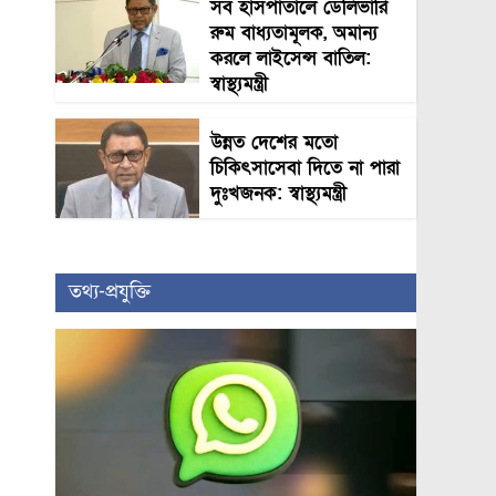
সব হাসপাতালে ডেলিভারি
রুম বাধ্যতামূলক, অমান্য
করলে লাইসেন্স বাতিল:
স্বাস্থ্যমন্ত্রী
উন্নত দেশের মতো
চিকিৎসাসেবা দিতে না পারা
দুঃখজনক: স্বাস্থ্যমন্ত্রী
তথ্য-প্রযুক্তি