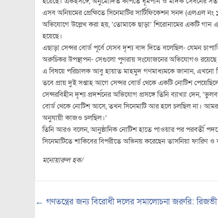
হয়েছে। একইসঙ্গে, অনুমোদিত কপিতে ধূমপান ও মাদক সেবনের সতর্ক
এসব অনিয়মের প্রেক্ষিতে সিনেমাটির সার্টিফিকেশন সনদ (এলএল নং 
অভিযোগে উল্লেখ করা হয়, ‘তোমাকে ছাড়া’ শিরোনামের একটি গান এবং ভা
হয়েছে।
এছাড়া সেন্সর বোর্ড পূর্বে যেসব দৃশ্য বাদ দিতে বলেছিল- যেমন চ
অরুচিকর উপস্থাপন- সেগুলো পুণরায় সংযোজনের অভিযোগও রয়েছে
এ বিষয়ে পরিচালক আবু হায়াত মাহমুদ গণমাধ্যমকে জানান, এখনো ত
তবে প্রায় দুই সপ্তাহ আগে সেন্সর বোর্ড থেকে একটি নোটিশ পেয়েছি
সেন্সরবিহীন দৃশ্য প্রদর্শনের অভিযোগ প্রসঙ্গে তিনি ব্যাখ্যা দেন, ‘ভ
বোর্ড থেকে নোটিশ আসে, তখন সিনেমাটি আর হলে চলছিল না। আমরা জা
অনুযায়ী কাজও চলছিল।’
তিনি আরও বলেন, আনুষ্ঠানিক নোটিশ হাতে পাওয়ার পর পরবর্তী পদক
সিনেমাটিতে শাকিবের বিপরীতে অভিনয় করেছেন তাসনিয়া ফারিণ ও কলকা
মনোয়ারুল হক/
←
গণতন্ত্রের জন্য বিরোধী দলের সমালোচনা জরুরি: রিজভী