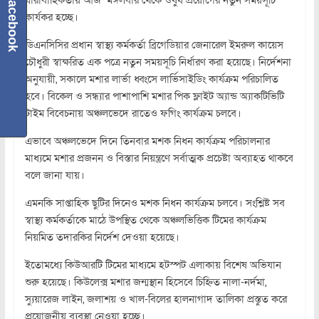
Facebook
কার্যকর হচ্ছে।
ডিএনসিসির প্রধান স্বাস্থ্য কর্মকর্তা ব্রিগেডিয়ার জেনারেল ইমরুল কায়েস
চৌধুরী স্বাক্ষরিত এক পত্রে নতুন সময়সূচি নির্ধারণ করা হয়েছে। নির্দেশনা
অনুযায়ী, সকালে মশার লার্ভা ধ্বংসে লার্ভিসাইডিং কার্যক্রম পরিচালিত
হবে। বিকেল ও সন্ধ্যার পাশাপাশি মশার পিক ফ্লাইট অ্যান্ড অ্যাকটিভিটি
টাইম বিবেচনায় অঞ্চলভেদে রাতেও ফগিং কার্যক্রম চলবে।
এভাবে অঞ্চলভেদে দিনে তিনবার মশক নিধন কার্যক্রম পরিচালনার
মাধ্যমে মশার প্রজনন ও বিস্তার নিয়ন্ত্রণে সর্বাত্মক প্রচেষ্টা অব্যাহত থাকবে
বলে জানা যায়।
এমনকি সাপ্তাহিক ছুটির দিনেও মশক নিধন কার্যক্রম চলবে। সংশ্লিষ্ট সব
স্বাস্থ্য কর্মকর্তাকে মাঠে উপস্থিত থেকে অঞ্চলভিত্তিক টিমের কার্যক্রম
নিয়মিত তদারকির নির্দেশ দেওয়া হয়েছে।
ইতোমধ্যে কিউআরটি টিমের মাধ্যমে হটস্পট এলাকায় বিশেষ অভিযান
শুরু হয়েছে। কিউলেক্স মশার জন্মস্থান হিসেবে চিহ্নিত নালা-নর্দমা,
স্যুয়ারেজ লাইন, জলাশয় ও খাল-বিলের হালনাগাদ তালিকা প্রস্তুত করে
প্রয়োজনীয় ব্যবস্থা নেওয়া হচ্ছে।