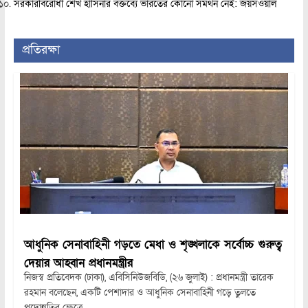
সরকারবিরোধী শেখ হাসিনার বক্তব্যে ভারতের কোনো সমর্থন নেই: জয়সওয়াল
প্রতিরক্ষা
আধুনিক সেনাবাহিনী গড়তে মেধা ও শৃঙ্খলাকে সর্বোচ্চ গুরুত্ব
দেয়ার আহ্বান প্রধানমন্ত্রীর
নিজস্ব প্রতিবেদক (ঢাকা), এবিসিনিউজবিডি, (২৬ জুলাই) : প্রধানমন্ত্রী তারেক
রহমান বলেছেন, একটি পেশাদার ও আধুনিক সেনাবাহিনী গড়ে তুলতে
পদোন্নতির ক্ষেত্রে