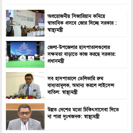
অপ্রয়োজনীয় সিজারিয়ান কমিয়ে
স্বাভাবিক প্রসবে জোর দিচ্ছে সরকার :
স্বাস্থ্যমন্ত্রী
জেলা-উপজেলার হাসপাতালগুলোর
সক্ষমতা বাড়াতে কাজ করছে সরকার:
প্রধানমন্ত্রী
সব হাসপাতালে ডেলিভারি রুম
বাধ্যতামূলক, অমান্য করলে লাইসেন্স
বাতিল: স্বাস্থ্যমন্ত্রী
উন্নত দেশের মতো চিকিৎসাসেবা দিতে
না পারা দুঃখজনক: স্বাস্থ্যমন্ত্রী