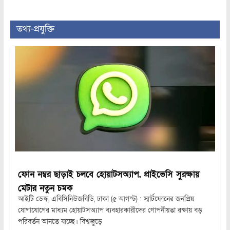
তথ্য-প্রযুক্তি
ফোন নম্বর ছাড়াই চলবে হোয়াটসঅ্যাপ, প্রাইভেসি সুরক্ষায়
মেটার নতুন চমক
আইটি ডেস্ক, এবিসিনিউজবিডি, ঢাকা (৫ আগস্ট) : স্মার্টফোনের জনপ্রিয়
যোগাযোগের মাধ্যম হোয়াটসঅ্যাপ ব্যবহারকারীদের গোপনীয়তা রক্ষায় বড়
পরিবর্তন আনতে যাচ্ছে। বিশ্বজুড়ে