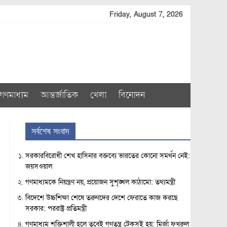
Friday, August 7, 2026
গণমাধ্যম
আন্তর্জাতিক
খেলা
বিনোদন
সর্বশেষ সংবাদ
সরকারবিরোধী শেখ হাসিনার বক্তব্যে ভারতের কোনো সমর্থন নেই:
জয়সওয়াল
গণমাধ্যমকে নিয়ন্ত্রণ নয়, প্রয়োজন সুশৃঙ্খল কাঠামো: তথ্যমন্ত্রী
বিদেশে উচ্চশিক্ষা শেষে তরুণদের দেশে ফেরাতে কাজ করছে
সরকার: পররাষ্ট্র প্রতিমন্ত্রী
গণমাধ্যম শক্তিশালী হলে তবেই গণতন্ত্র টেকসই হয়: মির্জা ফখরুল