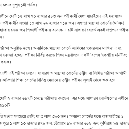
চলবে দুপুর ১টা পর্যন্ত।
্ডের অধীনে মোট ১২ লাখ ৭০ হাজার ৫৮৩ জন পরীক্ষার্থী মেধা যাচাইয়ের এই মহাযজ্ঞে
নে পরীক্ষার্থীর সংখ্যা ১০ লাখ ৬৯ হাজার ৭১৪ জন। এছাড়া মাদ্রাসা বোর্ডের (আলিম)
 ৯৬৪ জন শিক্ষার্থী পরীক্ষায় বসেছেন। ৯টি সাধারণ বোর্ডে একই প্রশ্নপত্রে পরীক্ষ
ছে।
পরীক্ষা অনুষ্ঠিত হচ্ছে। অন্যদিকে, মাদ্রাসা বোর্ডে আলিমের ‘কোরআন মাজিদ’ এবং
েওয়া হচ্ছে। পরীক্ষা নির্বিঘ্ন করতে শিক্ষা মন্ত্রণালয়ে একটি বিশেষ ‘কেন্দ্রীয় মনিটরিং
ষণ করছে।
পী এই পরীক্ষা চলবে। সাধারণ ও মাদ্রাসা বোর্ডের তত্ত্বীয় বা লিখিত পরীক্ষা আগামী
িগরি শিক্ষা বোর্ডের বিভিন্ন মেয়াদের তত্ত্বীয় পরীক্ষা জুলাই থেকে শুরু হয়ে
রা মোট ২ হাজার ৬৯৭টি কেন্দ্রে পরীক্ষায় বসছেন। এর মধ্যে সাধারণ বোর্ডগুলোর অধীনে
ে ৬১০টি।
র্থীর সংখ্যা সবচেয়ে বেশি, যা ৩ লাখ ৩৯৩ জন। অন্যান্য বোর্ডের মধ্যে রাজশাহীতে ১
রে ১ লাখ ১৩ হাজার ৪৭৯ জন, চট্টগ্রামে ৯৯ হাজার ৬৮৮ জন, কুমিল্লায় ৯৪ হাজা