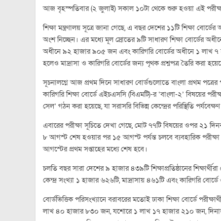
আজ বৃহস্পতিবার (২ জুলাই) সকাল ১০টা থেকে শুরু হওয়া এই পরীক্ষা 
শিক্ষা মন্ত্রণালয় সূত্রে জানা গেছে, এ বছর দেশের ১১টি শিক্ষা বোর
অংশ নিচ্ছেন। এর মধ্যে মূল স্রোতের ৯টি সাধারণ শিক্ষা বোর্ডের অধী
অধীনে ৯২ হাজার ৯০৫ জন এবং কারিগরি বোর্ডের অধীনে ১ লাখ ৭ হাজার
হলেও মাদ্রাসা ও কারিগরি বোর্ডের জন্য পৃথক প্রশ্নপত্র তৈরি করা হয়ে
সূচনালগ্নে আজ প্রথম দিনে সাধারণ বোর্ডগুলোতে বাংলা প্রথম পত্রের 
কারিগরি শিক্ষা বোর্ডে এইচএসসি (বিএমটি)-র ‘বাংলা-২’ বিষয়ের পরীক্ষা ন
সেল’ গঠন করা হয়েছে, যা সরাসরি বিভিন্ন কেন্দ্রের পরিস্থিতি পর্যবেক্
এবারের পরীক্ষা সূচিতে দেখা গেছে, মোট ৭৭টি বিষয়ের ওপর ২১ দিনব্যা
৮ আগস্ট শেষ হওয়ার পর ১৫ আগস্ট পর্যন্ত চলবে ব্যবহারিক পরীক্ষা। কার
আগস্টের প্রথম সপ্তাহের মধ্যে শেষ হবে।
চলতি বছর সারা দেশের ৯ হাজার ৪৩৯টি শিক্ষাপ্রতিষ্ঠানের শিক্ষার্থী
কেন্দ্র সংখ্যা ১ হাজার ৬২৬টি, মাদ্রাসায় ৪৬১টি এবং কারিগরি বোর্ড
বোর্ডভিত্তিক পরিসংখ্যানে বরাবরের মতোই ঢাকা শিক্ষা বোর্ডে পরীক্ষা
লাখ ৪০ হাজার ৮৩০ জন, যশোরে ১ লাখ ১৭ হাজার ২১০ জন, দিনাজপু