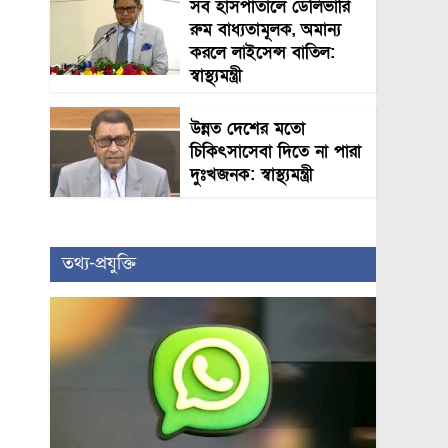
সব হাসপাতালে ডেলিভারি
রুম বাধ্যতামূলক, অমান্য
করলে লাইসেন্স বাতিল:
স্বাস্থ্যমন্ত্রী
উন্নত দেশের মতো
চিকিৎসাসেবা দিতে না পারা
দুঃখজনক: স্বাস্থ্যমন্ত্রী
তথ্য-প্রযুক্তি