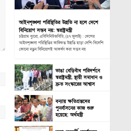
আইনশৃঙ্খলা পরিস্থিতির উন্নতি না হলে দেশে
বিনিয়োগ সম্ভব নয়: স্বরাষ্ট্রমন্ত্রী
চট্টগ্রাম ব্যুরো, এবিসিনিউজবিডি, (২৭ জুলাই) : দেশের
আইনশৃঙ্খলা পরিস্থিতির কাঙ্ক্ষিত উন্নতি ছাড়া দেশি-বিদেশি
কোনো নতুন বিনিয়োগই আকর্ষণ করা সম্ভব নয়
ভাঙা বেড়িবাঁধ পরিদর্শনে
স্বরাষ্ট্রমন্ত্রী, স্থায়ী সমাধান ও
দ্রুত সংস্কারের আশ্বাস
বন্যায় ক্ষতিগ্রস্তদের
পুনর্বাসনের কাজ শুরু
হয়েছে: অর্থমন্ত্রী