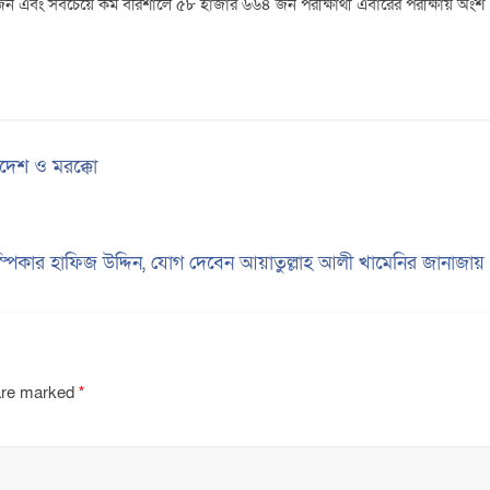
 এবং সবচেয়ে কম বরিশালে ৫৮ হাজার ৬৬৪ জন পরীক্ষার্থী এবারের পরীক্ষায় অংশ
লাদেশ ও মরক্কো
পিকার হাফিজ উদ্দিন, যোগ দেবেন আয়াতুল্লাহ আলী খামেনির জানাজায
 are marked
*