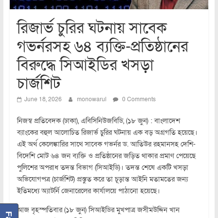
রিজার্ভ চুরির ঘটনায় সাবেক
গভর্নরসহ ৬৪ ব্যক্তি-প্রতিষ্ঠানের
বিরুদ্ধে সিআইডির খসড়া
চার্জশিট
June 18, 2026
monowarul
0 Comments
নিজস্ব প্রতিবেদক (ঢাকা), এবিসিনিউজবিডি, (১৮ জুন) : বাংলাদেশ
ব্যাংকের বহুল আলোচিত রিজার্ভ চুরির ঘটনায় এক বড় অগ্রগতি হয়েছে।
এই অর্থ কেলেঙ্কারির সাথে সাবেক গভর্নর ড. আতিউর রহমানসহ দেশি-
বিদেশি মোট ৬৪ জন ব্যক্তি ও প্রতিষ্ঠানের জড়িত থাকার প্রমাণ পেয়েছে
পুলিশের অপরাধ তদন্ত বিভাগ (সিআইডি)। তদন্ত শেষে একটি খসড়া
অভিযোগপত্র (চার্জশিট) প্রস্তুত করে তা চূড়ান্ত আইনি মতামতের জন্য
ইতিমধ্যে অ্যাটর্নি জেনারেলের কার্যালয়ে পাঠানো হয়েছে।
আজ বৃহস্পতিবার (১৮ জুন) সিআইডির মুখপাত্র জসীমউদ্দিন খান