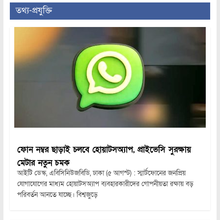
তথ্য-প্রযুক্তি
ফোন নম্বর ছাড়াই চলবে হোয়াটসঅ্যাপ, প্রাইভেসি সুরক্ষায়
মেটার নতুন চমক
আইটি ডেস্ক, এবিসিনিউজবিডি, ঢাকা (৫ আগস্ট) : স্মার্টফোনের জনপ্রিয়
যোগাযোগের মাধ্যম হোয়াটসঅ্যাপ ব্যবহারকারীদের গোপনীয়তা রক্ষায় বড়
পরিবর্তন আনতে যাচ্ছে। বিশ্বজুড়ে