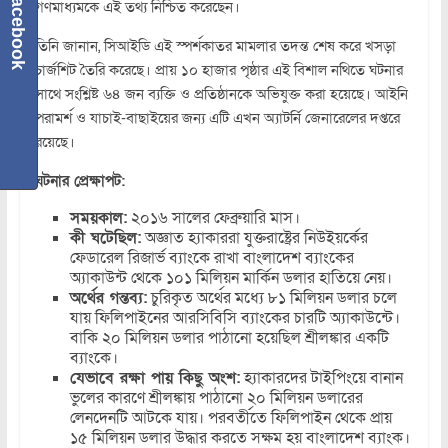
Facebook
গণমাধ্যমকে এই তথ্য নিশ্চিত করেছেন।
তিনি জানান, সিআইডি এই স্পর্শকাতর মামলার তদন্ত শেষ করে খসড়া
চার্জশিট তৈরি করেছে। প্রায় ১০ হাজার পৃষ্ঠার এই বিশাল নথিতে ঘটনার
সাথে সংশ্লিষ্ট ৬৪ জন ব্যক্তি ও প্রতিষ্ঠানকে অভিযুক্ত করা হয়েছে। আইনি
পরামর্শ ও যাচাই-বাছাইয়ের জন্য এটি এখন অ্যাটর্নি জেনারেলের দপ্তরে
রয়েছে।
ঘটনার প্রেক্ষাপট:
সময়কাল:
২০১৬ সালের ফেব্রুয়ারি মাস।
কী ঘটেছিল:
অজ্ঞাত হ্যাকাররা যুক্তরাষ্ট্রের নিউইয়র্কের
ফেডারেল রিজার্ভ ব্যাংকে রাখা বাংলাদেশ ব্যাংকের
অ্যাকাউন্ট থেকে ১০১ মিলিয়ন মার্কিন ডলার হাতিয়ে নেয়।
অর্থের গন্তব্য:
চুরিকৃত অর্থের মধ্যে ৮১ মিলিয়ন ডলার চলে
যায় ফিলিপাইনের আরসিবিসি ব্যাংকের চারটি অ্যাকাউন্টে।
বাকি ২০ মিলিয়ন ডলার পাঠানো হয়েছিল শ্রীলঙ্কার একটি
ব্যাংকে।
যেভাবে রক্ষা পায় কিছু অংশ:
হ্যাকারদের টাইপিংয়ে বানান
ভুলের কারণে শ্রীলঙ্কায় পাঠানো ২০ মিলিয়ন ডলারের
লেনদেনটি আটকে যায়। পরবর্তীতে ফিলিপাইন থেকে প্রায়
১৫ মিলিয়ন ডলার উদ্ধার করতে সক্ষম হয় বাংলাদেশ ব্যাংক।