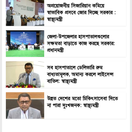
অপ্রয়োজনীয় সিজারিয়ান কমিয়ে
স্বাভাবিক প্রসবে জোর দিচ্ছে সরকার :
স্বাস্থ্যমন্ত্রী
জেলা-উপজেলার হাসপাতালগুলোর
সক্ষমতা বাড়াতে কাজ করছে সরকার:
প্রধানমন্ত্রী
সব হাসপাতালে ডেলিভারি রুম
বাধ্যতামূলক, অমান্য করলে লাইসেন্স
বাতিল: স্বাস্থ্যমন্ত্রী
উন্নত দেশের মতো চিকিৎসাসেবা দিতে
না পারা দুঃখজনক: স্বাস্থ্যমন্ত্রী