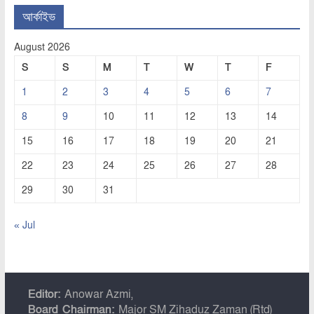
আর্কাইভ
August 2026
S
S
M
T
W
T
F
1
2
3
4
5
6
7
8
9
10
11
12
13
14
15
16
17
18
19
20
21
22
23
24
25
26
27
28
29
30
31
« Jul
Editor:
Anowar Azmi,
Board Chairman:
Major SM Zihaduz Zaman (Rtd)