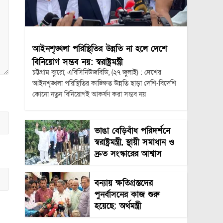
আইনশৃঙ্খলা পরিস্থিতির উন্নতি না হলে দেশে
বিনিয়োগ সম্ভব নয়: স্বরাষ্ট্রমন্ত্রী
চট্টগ্রাম ব্যুরো, এবিসিনিউজবিডি, (২৭ জুলাই) : দেশের
আইনশৃঙ্খলা পরিস্থিতির কাঙ্ক্ষিত উন্নতি ছাড়া দেশি-বিদেশি
কোনো নতুন বিনিয়োগই আকর্ষণ করা সম্ভব নয়
ভাঙা বেড়িবাঁধ পরিদর্শনে
স্বরাষ্ট্রমন্ত্রী, স্থায়ী সমাধান ও
দ্রুত সংস্কারের আশ্বাস
বন্যায় ক্ষতিগ্রস্তদের
পুনর্বাসনের কাজ শুরু
হয়েছে: অর্থমন্ত্রী