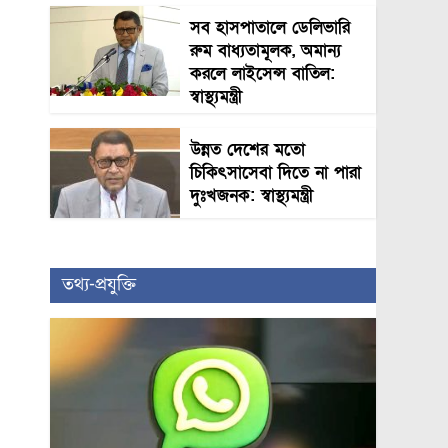
সব হাসপাতালে ডেলিভারি
রুম বাধ্যতামূলক, অমান্য
করলে লাইসেন্স বাতিল:
স্বাস্থ্যমন্ত্রী
উন্নত দেশের মতো
চিকিৎসাসেবা দিতে না পারা
দুঃখজনক: স্বাস্থ্যমন্ত্রী
তথ্য-প্রযুক্তি