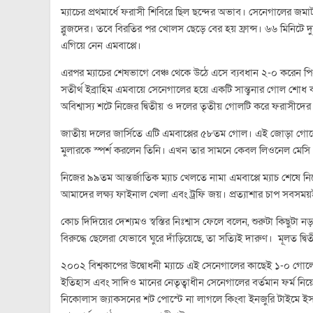
ম্যাচের প্রথমার্ধে ফরাসী শিবিরে ছিল ছন্দের অভাব। সেনেগালের জ
ব্লুজদের। তবে বিরতির পর খোলস ছেড়ে বের হয় ফ্রান্স। ৬৬ মিনিটে দু
এগিয়ে নেন এমবাপ্পে।
এরপর ম্যাচের শেষভাগে বেঞ্চ থেকে উঠে এসে ব্যবধান ২-০ করেন প
সতীর্থ ইব্রাহিম এমবায়ে সেনেগালের হয়ে একটি সান্ত্বনার গোল শো
অবিশ্বাস্য শটে নিজের দ্বিতীয় ও দলের তৃতীয় গোলটি করে ফরাসীদের
জাতীয় দলের জার্সিতে এটি এমবাপ্পের ৫৮তম গোল। এই জোড়া গোলের মা
মুলারকে স্পর্শ করলেন তিনি। এখন তার সামনে কেবল লিওনেল মেসি (১৬
নিজের ৯৯তম আন্তর্জাতিক ম্যাচ খেলতে নামা এমবাপ্পে ম্যাচ শেষে ন
আমাদের লক্ষ্য ফাইনাল খেলা এবং ট্রফি জয়। প্রত্যাশার চাপ সবস
কোচ দিদিয়ের দেশ্যমও স্বস্তির নিঃশ্বাস ফেলে বলেন, শুরুটা কিছুটা
বিরুদ্ধে ছেলেরা যেভাবে ঘুরে দাঁড়িয়েছে, তা সত্যিই দারুণ। মূলত দ্
২০০২ বিশ্বকাপের উদ্বোধনী ম্যাচে এই সেনেগালের কাছেই ১-০ গোলে হে
ইতিহাস এবং সাদিও মানের নেতৃত্বাধীন সেনেগালের বর্তমান ফর্ম নিয়ে
নিকোলাস জ্যাকসনের শট পোস্টে না লাগলে কিংবা ইনজুরি টাইমে ইস