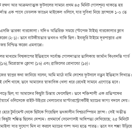
মাট রক্ষণ আর আক্রমণাত্মক ফুটবলের সামনে প্রথম ৪৫ মিনিট গোলশূন্য থাকতে হয়
র্দান্ত এক পাসে ডেডলক ভাঙেন মাইকেল ওলিসে, যার সুবিধা নিয়ে ফ্রান্সকে ১-০ তে
িএসজি তারকা বারকোলা। যদিও অতিরিক্ত সময়ে (স্টপেজ টাইম) বারকোলার ক্লাব
ধ করেন (২-১)। তবে নাটকীয়তার তখনও বাকি ছিল। ইনজুরি টাইমে দূরপাল্লার এক
 জয় নিশ্চিত করেন এমবাপ্পে।
ধ্যমে বিশ্বকাপের ইতিহাসে সর্বোচ্চ গোলদাতার তালিকায় জার্মান কিংবদন্তি গার্ড
), মিরোস্লাভ ক্লোসা (১৬) এবং ব্রাজিলের রোনাল্ডো (১৫)।
িজের স্বপ্নের কথা জানিয়ে বলেন, আমি মাঠে নামি দেশের ফুটবলে নতুন ইতিহাস লিখতে
ময়ই বেশি থাকে, তবে আমাদের স্বাভাবিক খেলা ধরে রেখেই সামনে এগোতে হবে।
 নড়বড়ে ছিল, যা আমাদের কিছুটা চিন্তায় ফেলেছিল। তবে শক্তিশালী এক প্রতিপক্ষের
বিতীয়ার্ধে ওলিসেকে রাইট-উইংয়ে খেলানোর মাস্টারস্ট্রোকটিই ম্যাচের ভাগ্য বদলে দেয়।
রে টুর্নামেন্ট থেকে ছিটকে গিয়েছিল তৎকালীন বিশ্বচ্যাম্পিয়ন ফ্রান্স। সেই অতীত
 কিছুটা শঙ্কিত ছিলেন দেশ্যম। প্রথমার্ধে সেনেগালই আধিপত্য দেখিয়েছে; ২৫ মিনিটে
মাইলা সার সুযোগ মিস না করলে ম্যাচের গল্প অন্য হতে পারত। তবে সব শঙ্কা উড়িয়ে