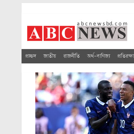
Skip
to
abcnewsbd
content
প্রচ্ছদ
জাতীয়
রাজনীতি
অর্থ-বাণিজ্য
প্রতিরক্ষা