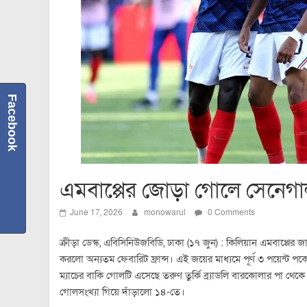
Facebook
এমবাপ্পের জোড়া গোলে সেনেগা
June 17, 2026
monowarul
0 Comments
ক্রীড়া ডেস্ক, এবিসিনিউজবিডি, ঢাকা (১৭ জুন) : কিলিয়ান এমবাপ্পে
করলো অন্যতম ফেবারিট ফ্রান্স। এই জয়ের মাধ্যমে পূর্ণ ৩ পয়েন্ট পক
ম্যাচের বাকি গোলটি এসেছে তরুণ তুর্কি ব্র্যাডলি বারকোলার পা থে
গোলসংখ্যা গিয়ে দাঁড়ালো ১৪-তে।